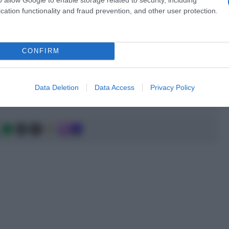
a lasciare il segno magari con un attacco da lontano.
cation functionality and fraud prevention, and other user protection.
a 2026: montepremi minimo di 5.000€!
CONFIRM
a 2026: montepremi minimo di 5.000€!
Data Deletion
Data Access
Privacy Policy
g