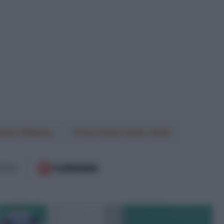
phen Williams
Tour Down Under 2025