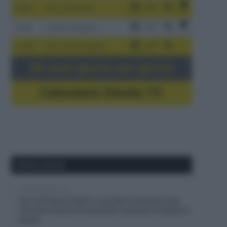
3-9/8
Giro di Polonia
4-8/8
Vuelta a Burgos
5-16/8
Giro del Portogallo
Gli orari giorno per giorno
Calendario Dirette TV
Ultimi articoli
8 Agosto 2026, 16:37
Giro di Polonia 2026, Louis Barré anticipa tutti!
Christian Scaroni è secondo e prende la maglia di
leader