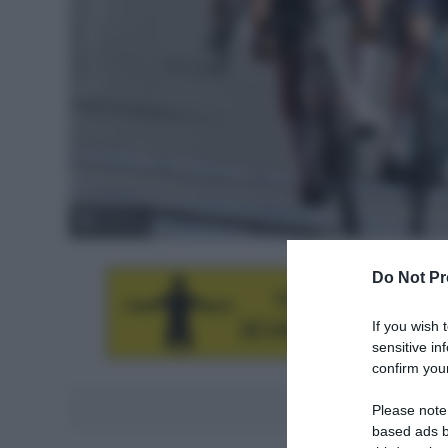
© Sirotti
Do Not Pr
If you wish 
sensitive in
confirm your
Aggiungici al
Please note
based ads b