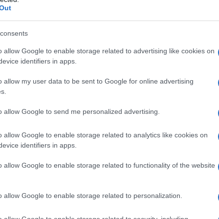
Out
azioCiclismo
consents
o allow Google to enable storage related to advertising like cookies on
evice identifiers in apps.
o allow my user data to be sent to Google for online advertising
s.
to allow Google to send me personalized advertising.
o allow Google to enable storage related to analytics like cookies on
evice identifiers in apps.
o allow Google to enable storage related to functionality of the website
el schiera una formazione di primissimo livello. Nelle tappe
l campione canadese
Michael Woods
e
George Bennett
,
o allow Google to enable storage related to personalization.
lità di giocarsi le sue carte nelle volate. Concludono la
k Schultz
tre corridori che, pur avendo un compito
o allow Google to enable storage related to security, including