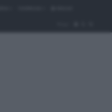
fiche
CicloMercato
Abbonati
Accedi
Cambia aspet
Cerca
Segui