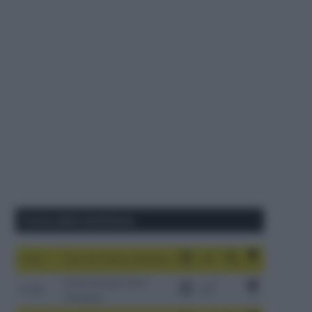
Corse della Settimana
1-9/8
Tour de France Femmes
China Xizang Trans-
2-6/8
Himalaya