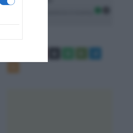
Ascolta SpazioTalk!
Seguici sulle migliori piattaforme di streaming:
Facebook
X
You
Apple
Spotify
Google
Telegram
Tube
Play
RSS