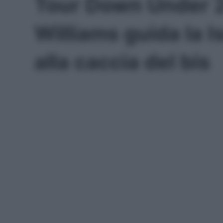
Tour Down Under 
Williams guida la 
alla caccia del bis