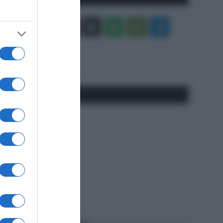
Facebook
X
You
Apple
Spotify
Google
Telegram
Tube
Play
RSS
#SpazioTalk