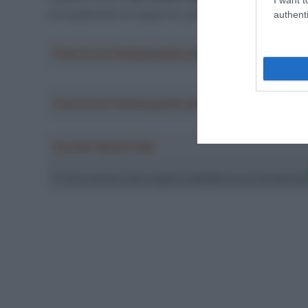
principalmente di supporto, potrebbero provare anche 
authenti
Crea la tua Fantasquadra per la Vuelta a Españ
Crea la tua Fantasquadra per la Vuelta a Españ
Ascolta SpazioTalk!
Ci trovi anche sulle migliori piattaforme di streamin