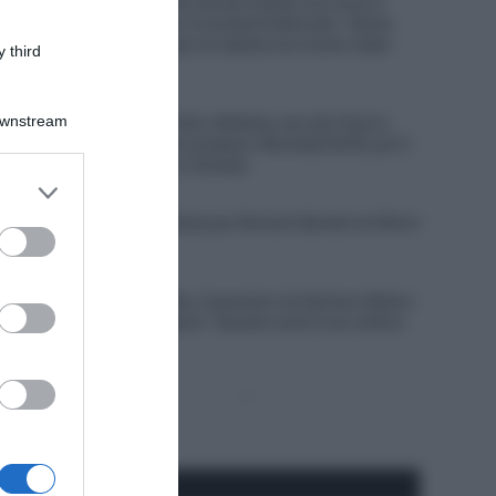
Netcompany INEOS, Dorian Godon ha corso il
Tour de France con 4 costole fratturate: “Sento
ancora dolore. Dopo la caduta non erano state
 third
rilevate”
8 Agosto 2026, 11:45
Downstream
Alpecin-Premier Tech, Mathieu van der Poel si
allena a Livigno per prepare i Mondiali MTB, poi il
ritorno su strada in Canada
er and store
8 Agosto 2026, 10:00
to grant or
Francia, brutta caduta per Romain Bardet sul Mont
ed purposes
Ventoux
8 Agosto 2026, 9:40
Visma | Lease a Bike, il pensiero di Adriano Malori
su Jonas Vingegaard: “Questo sarà il suo ultimo
anno in gruppo”
Pagina
Prossima
precedente
Pagina
Seguici qui