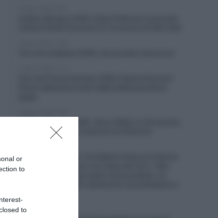
8 Agosto 2026, 16:31
Vuelta a Burgos 2026, Giulio Pellizzari si prende
l’ultima! Giulio Ciccone è 4°, la corsa è di Felix Gall
8 Agosto 2026, 13:50
Tour de Langkawi 2026, annunciato il percorso
8 Agosto 2026, 13:14
Tour de France Femmes 2026, Pauline Ferrand-
Prévot abbandona alla vigilia della penultima
tappa
8 Agosto 2026, 12:55
Vuelta a Burgos 2026, Jarno Widar si ritira prima
della tappa finale a causa di un’infezione
8 Agosto 2026, 12:38
UAE Emirates XRG, il ds Matxín frena sul rilancio
sonal or
della Vuelta a Mexico con Isaac del Toro: “Non
ection to
vogliamo che venga usato come pretesto, se
organizzano la gara valuteremo se partecipare o
no”
nterest-
closed to
8 Agosto 2026, 12:09