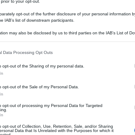
 prior to your opt-out.
rately opt-out of the further disclosure of your personal information by
he IAB’s list of downstream participants.
tion may also be disclosed by us to third parties on the IAB’s List of 
 that may further disclose it to other third parties.
 that this website/app uses one or more Google services and may gath
l Data Processing Opt Outs
including but not limited to your visit or usage behaviour. You may click 
 to Google and its third-party tags to use your data for below specifi
o opt-out of the Sharing of my personal data.
ogle consent section.
In
o opt-out of the Sale of my Personal Data.
er il
Tour Down Under 2025
. A guidare la selezione della
In
dizione della corsa a tappe australiana,
Stephen Williams
. Il
to opt-out of processing my Personal Data for Targeted
a classifica generale grazie ad un eccezionale successo
ing.
In
, aprendo così le danze ad una stagione che lo ha visto
e immaginabile, quindi, il classe 1996 sarà nuovamente al
o opt-out of Collection, Use, Retention, Sale, and/or Sharing
ersonal Data that Is Unrelated with the Purposes for which it
lected.