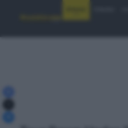
Notizie
Startlist
Co
Facebook
X
Messenger