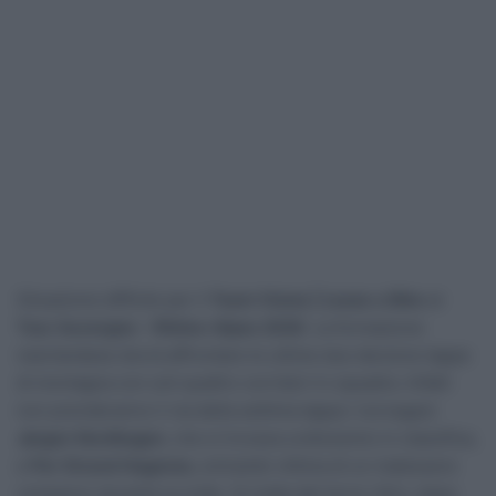
Situazione difficile per il
Team Visma | Lease a Bike
al
Tour Auvergne – Rhône-Alpes 2026
. La formazione
neerlandese dovrà affrontare le ultime due decisive tappe
di montagna con soli quattro corridori in squadra. Infatti
non prenderanno il via della settima tappa i norvegesi
Jørgen Nordhagen
, che si trovava undicesimo in classifica,
e
Per Strand Hagenes
, entrambi vittima di un malessere
comparso durante la notte. Si tratta del terzo ritiro, dopo