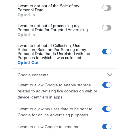
services and may gather and store information including but
I want to opt-out of the Sale of my
Personal Data.
not limited to your visit or usage behaviour. You may click to
Opted In
grant or deny consent to Google and its third-party tags to
use your data for below specified purposes in below Google
I want to opt-out of processing my
Giro di Polonia 2026, la
Giro di Polonia 2026, Bart
consent section.
Personal Data for Targeted Advertising.
vittoria inaspettata di Bart
Lemmen resiste al ritorno di
Opted In
Lemmen: “Dopo la caduta
Christian Scaroni! 6° Alberto
non ero neanche certo di
Bettiol
I want to opt-out of Collection, Use,
riuscire a continuare…”
Retention, Sale, and/or Sharing of my
6 Agosto 2026, 16:51
Personal Data that Is Unrelated with the
6 Agosto 2026, 18:50
Purposes for which it was collected.
Opted Out
Google consents
I want to allow Google to enable storage
related to advertising like cookies on web or
device identifiers in apps.
I want to allow my user data to be sent to
Google for online advertising purposes.
Visma|Lease a Bike, l’arrivo di
Visma|Lease a Bike, il parere
Fabio Jakobsen è vicino: “Per
di Trine Vingegaard Hansen:
I want to allow Google to send me