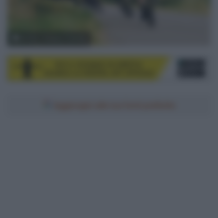
© ASO / Gaetan Flamme
Aggiungici alle tue fonti preferite