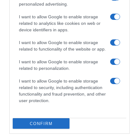
me sarebbe un sogno, ne
“Il ciclismo è uno sport
personalized advertising.
stiamo parlando”
antiquato, ma continuando a
far gestire le cose a ex
5 Agosto 2026, 10:39
I want to allow Google to enable storage
corridori non cambierà mai
related to analytics like cookies on web or
nulla”
device identifiers in apps.
5 Agosto 2026, 10:18
I want to allow Google to enable storage
related to functionality of the website or app.
Commenta
I want to allow Google to enable storage
related to personalization.
I want to allow Google to enable storage
© Copyright 2026, All Rights Reserved Designed by
related to security, including authentication
functionality and fraud prevention, and other
©SpazioCiclismo
Preferenze Privacy
user protection.
Contatti
Redazione
Privacy & Cookie Policy
Pubblicità
Lavora con noi
VeloPro
CONFIRM
Facebook
X
You
Apple
Spotify
Google
Telegram
RSS