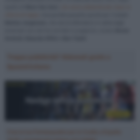
quello di
Wout Van Aert
,
che aveva abbandonato dopo la
vittoria di tappa
. Una perdita pesante quindi per il leader
Matteo Jorgenson
, che dovrà difendersi in salita dagli
avversari con soli tre corridori a supporto, ovvero
Bruno
Armirail
,
Edoardo Affini
e
Ben Tulett
.
Troppa pubblicità? Abbonati gratis a
SpazioCiclismo
Crea la tua Fantasquadra per la Vuelta a España