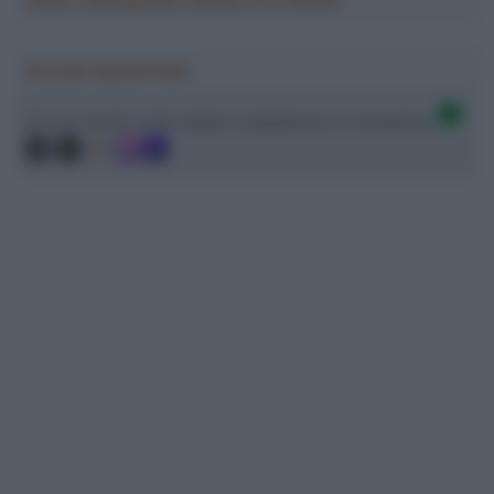
2026: montepremi minimo di 5.000€!
Ascolta SpazioTalk!
Ci trovi anche sulle migliori piattaforme di streaming