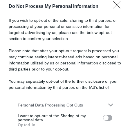
faccio
Do Not Process My Personal Information
un
po'
Articoli correlati
fatica
If you wish to opt-out of the sale, sharing to third parties, or
a
processing of your personal or sensitive information for
stare
targeted advertising by us, please use the below opt-out
al
section to confirm your selection.
passo
con
Please note that after your opt-out request is processed you
il
may continue seeing interest-based ads based on personal
gruppo,
information utilized by us or personal information disclosed to
Vuelta a Burgos 2026,
Visma | Lease a Bike, Mattias
il
Matthew Brennan si
Skjelmose sul connazionale
third parties prior to your opt-out.
ciclismo
conferma allo sprint
Jonas Vingegaard: “Su di lui
c’è sempre una pressione
ad
You may separately opt-out of the further disclosure of your
7 Agosto 2026, 16:43
enorme, tutto il mondo pensa
alto
personal information by third parties on the IAB’s list of
sia l’unico che possa battere
livello
downstream participants.
Pogačar”
richiede
7 Agosto 2026, 10:38
oggi
Personal Data Processing Opt Outs
This information may also be disclosed by us to third parties
un
on the IAB’s List of Downstream Participants that may further
I want to opt-out of the Sharing of my
impegno
disclose it to other third parties.
personal data.
enorme"
Opted In
Please note that this website/app uses one or more Google