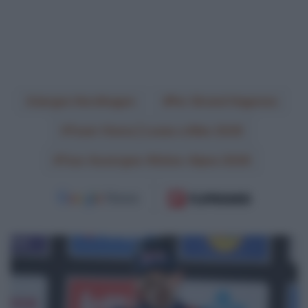
Jørgen Nordhagen
Per Strand Hagenes
Team Visma | Lease a Bike 2026
Tour Auvergne-Rhône-Alpes 2026
CicloMercato
2027,
Pavel
Bittner
e