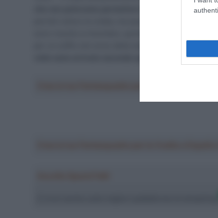
che non potevamo permetterci distrazioni.
Non c’era 
authenti
perché volevo la volata, ma quando è arrivato lo sprint è
sono riuscito a rimontare, quindi va bene così”. Una vi
per un soffio nel corso della stagione; così Fisher-B
volte sono arrivato secondo quest’anno. Fa un po’ m
Crea la tua Fantasquadra per la Vuelta a Españ
Crea la tua Fantasquadra per la Vuelta a Españ
Ascolta SpazioTalk!
Ci trovi anche sulle migliori piattaforme di streamin