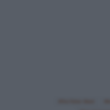
Finn Fisher-Black
R