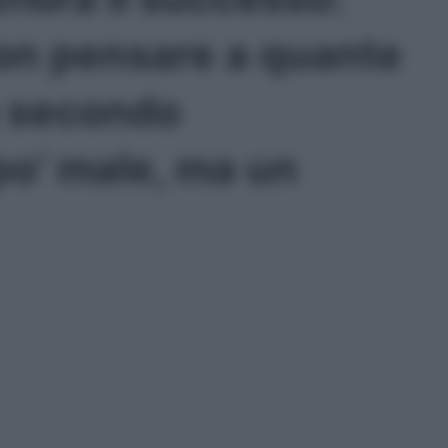
non pensare a quante
o secondo
po’ male, ma un