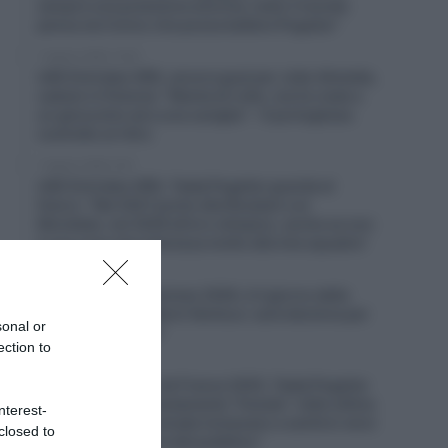
sempre una pressione enorme, tutto il mondo
pensa sia l’unico che possa battere Pogačar”
7 Agosto 2026, 10:20
UAE Emirates XRG, ancora guai per João Almeida,
caduto in Polonia: “Niente di rotto, ma ho male a
un ginocchio ed a una caviglia” – Il portoghese
costretto al ritiro
7 Agosto 2026, 9:47
UAE Emirates XRG, Tadej Pogačar guarda al
futuro: “Nel 2027 punto alla Roubaix e al
Mondiale, nel 2028 all’oro olimpico, anche se non
è una cosa che interessa molto alla mia squadra”
7 Agosto 2026, 9:02
Tour de France Femmes 2026, è il giorno della
scalata al mitico Mont Ventoux: sarà decisiva per
sonal or
il successo finale?
ection to
7 Agosto 2026, 8:00
Un anno fa… Tour de France 2025, Tadej Pogačar
e la UAE hanno volutamente “frenato” nelle ultime
nterest-
tappe? “Lungo le strade iniziavano a sentirsi versi
closed to
di disapprovazione del pubblico”