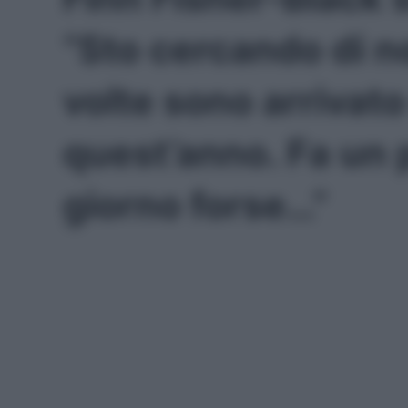
“Sto cercando di 
volte sono arrivat
quest’anno. Fa un 
giorno forse…”