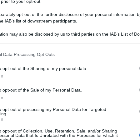
 prior to your opt-out.
rately opt-out of the further disclosure of your personal information by
he IAB’s list of downstream participants.
tion may also be disclosed by us to third parties on the IAB’s List of 
 that may further disclose it to other third parties.
 that this website/app uses one or more Google services and may gath
l Data Processing Opt Outs
including but not limited to your visit or usage behaviour. You may click 
 to Google and its third-party tags to use your data for below specifi
o opt-out of the Sharing of my personal data.
ogle consent section.
In
to nella quarta tappa del
Tour Auvergne-Rhône-Alpes
stato tra i grandi protagonisti della frazione, trascorrendo
o opt-out of the Sale of my Personal Data.
iusciti a resistere fino al traguardo al ritorno del gruppo per
In
n una volata ristretta.
Il neozelandese ha dovuto arrendersi
to opt-out of processing my Personal Data for Targeted
seconda posizione davanti a
Mattéo Vercher
(TotalEnergies)
ing.
In
se 2001, che in questa stagione ha già collezionato tre
zico di rammarico per un’altra vittoria mancata, pur
o opt-out of Collection, Use, Retention, Sale, and/or Sharing
ersonal Data that Is Unrelated with the Purposes for which it
.
lected.