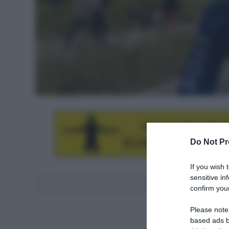
Do Not Pr
If you wish 
sensitive in
Aggiungici al
confirm your
Please note
based ads b