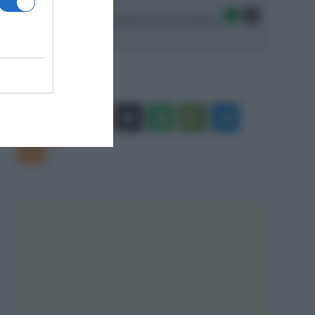
Seguici sulle migliori piattaforme di streaming:
Facebook
X
You
Apple
Spotify
Google
Telegram
Tube
Play
RSS