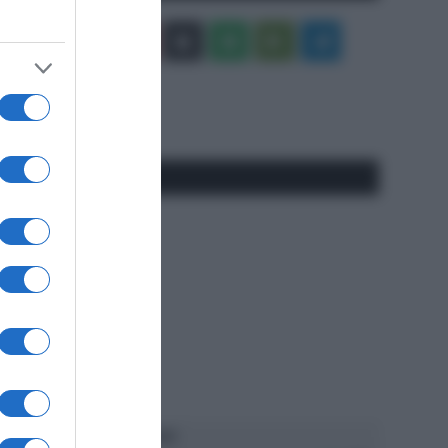
Facebook
X
You
Apple
Spotify
Google
Telegram
Tube
Play
RSS
#SpazioTalk
Ascolta SpazioTalk!