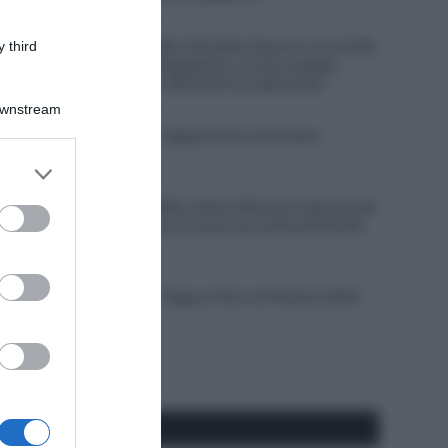
6 Agosto 2026, 20:02
Giro di Polonia 2026, Christian Scaroni a un soffio
 third
dalla vittoria: “C’è dispiacere, ci sono andato
vicino; negli ultimi 300 metri ho dato tutto”
Downstream
6 Agosto 2026, 19:57
VIDEO: Highlights Tappa 6 Tour de France
Femmes 2026
er and store
to grant or
6 Agosto 2026, 19:53
Vuelta a Burgos 2026, Gianni Moscon espulso per
ed purposes
condotta impropria in corsa nei confronti di altri
corridori
6 Agosto 2026, 19:40
VIDEO: Highlights Tappa 4 Giro di Polonia 2026
Pagina
Prossima
precedente
Pagina
Seguici qui