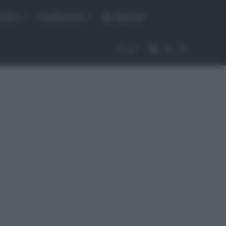
fiche
CicloMercato
Abbonati
Accedi
Cambia aspet
Cerca
Segui