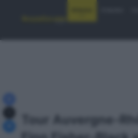
Notizie
Startlist
Co
Facebook
X
Tour Auvergne-Rh
Messenger
Finn Fisher-Black s