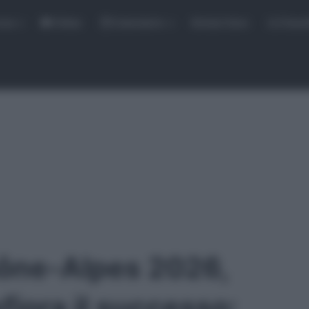
rse
Video
Calendario
Sintesi Gare
Classi
ône-Alpes 2026,
fiora il successo: