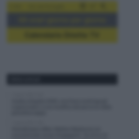
5-16/8
Giro del Portogallo
Gli orari giorno per giorno
Calendario Dirette TV
Ultimi articoli
7 Agosto 2026, 10:54
Vuelta a España 2026, una frana costringe gli
organizzatori a una modifica del percorso della
penultima tappa
7 Agosto 2026, 10:38
Visma|Lease a Bike, Mattias Skjelmose sul
connazionale Jonas Vingegaard: “Su di lui c’è