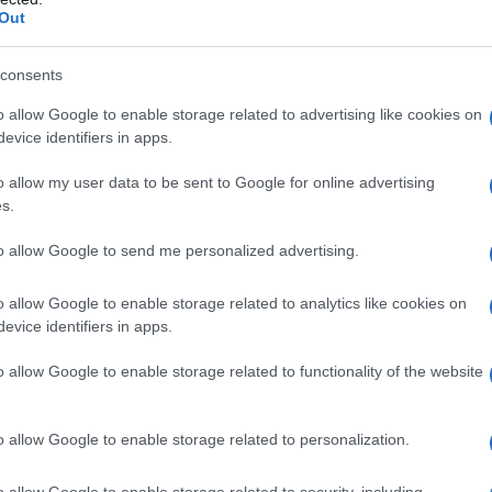
Out
azioCiclismo
consents
o allow Google to enable storage related to advertising like cookies on
evice identifiers in apps.
o allow my user data to be sent to Google for online advertising
s.
to allow Google to send me personalized advertising.
o allow Google to enable storage related to analytics like cookies on
evice identifiers in apps.
o allow Google to enable storage related to functionality of the website
i è stato davvero difficile entrare nella fuga.
Oggi ero
sapevo che le mie possibilità sarebbero state migliori da
o allow Google to enable storage related to personalization.
4enne alla fine della tappa ai giornalisti presenti, tra cui i
è sempre andati a tutta, senza mai tirare il fiato, sapevamo
o allow Google to enable storage related to security, including