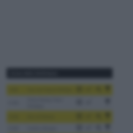
Corse della Settimana
1-9/8
Tour de France Femmes
China Xizang Trans-
2-6/8
Himalaya
3-9/8
Giro di Polonia
4-8/8
Vuelta a Burgos