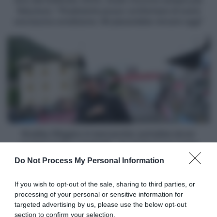
Giro del Delfinato 2024, Giulio Ciccone sempre più
posso
fiducioso: "Finalmente posso confermare di avere
confermare
una buona condizione. Mi piacerebbe vincere oggi"
di
avere
Bradley
una
Wiggins
buona
in
condizione.
bancarotta:
Mi
potrebbe
piacerebbe
dover
vincere
vendere
oggi"
trofei
e
medaglie,
Bradley Wiggins in bancarotta: potrebbe dover
ma
vendere trofei e medaglie, ma anche il suo nome
anche
Do Not Process My Personal Information
il
Articoli correlati
suo
nome
If you wish to opt-out of the sale, sharing to third parties, or
processing of your personal or sensitive information for
targeted advertising by us, please use the below opt-out
section to confirm your selection.