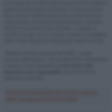
la sicurezza dei corridori durante le grandi corse, quando il
pubblico rischia sempre di diventare un grosso pericolo.
Oltre a questo, l’UNCP chiede anche una ammissione di
colpevolezza e che la donna faccia del lavoro volontario
insieme a “Les Amis de Paris-Roubaix”, un gruppo di
volontari che ogni anno si occupa di tutelare e proteggere i
settori di pavé attraversati dalla grande classica francese.
“Abbiamo ricevuto la proposta dell’UNCP – spiega
l’avvocato della signora – Ora la analizzeremo attentamente
e capiremo come rispondere.
La mia cliente vuole
assumersi le sue responsabilità
, ma prima dovremo
analizzare la proposta”.
Crea la tua Fantasquadra per la Vuelta a España
2026: montepremi minimo di 5.000€!