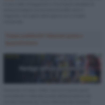
ci sono state conseguenze e il fuoriclasse olandese ha
potuto proseguire la sua marcia trionfale verso il
traguardo, ma il gesto della signora non è rimasto
inosservato.
Troppa pubblicità? Abbonati gratis a
SpazioCiclismo
Già poche ore dopo, infatti, l’autrice di questo gesto
sconsiderato è stata denunciata dall’associazione dei
corridori francese (la “Union Nationale des Cyclistes