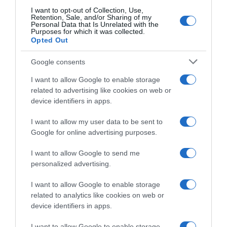
anno che ci pensavo, era una
con Tadej Pogačar e resiste
I want to opt-out of Collection, Use,
delle vittorie che volevo e che
di un niente alla rimonta del
Retention, Sale, and/or Sharing of my
mi mancava”
gruppo! Per lo sloveno 5°
Personal Data that Is Unrelated with the
Purposes for which it was collected.
trionfo finale alla Grande
26 Luglio 2026, 20:28
Opted Out
Boucle
26 Luglio 2026, 19:56
Google consents
I want to allow Google to enable storage
related to advertising like cookies on web or
device identifiers in apps.
I want to allow my user data to be sent to
Google for online advertising purposes.
Tour de France 2026,
Tour de France 2026,
Mathieu van der Poel
Mathieu van der Poel sui
I want to allow Google to send me
premiato come gregario della
controlli antidoping notturni:
personalized advertising.
terza settimana
“Spero che non diventi la
norma”
26 Luglio 2026, 10:33
I want to allow Google to enable storage
22 Luglio 2026, 16:20
related to analytics like cookies on web or
device identifiers in apps.
I want to allow Google to enable storage