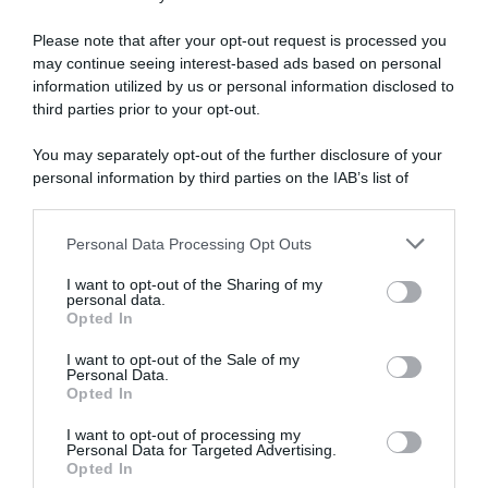
Please note that after your opt-out request is processed you
may continue seeing interest-based ads based on personal
information utilized by us or personal information disclosed to
Mondiali MTB Val di Sole
Alpecin-Premier Tech,
2026, grande attesa per la
Mathieu van der Poel
third parties prior to your opt-out.
sfida tra Mathieu van der
rinuncia ai Criterium post-
Poel e Tom Pidcock
Tour per preparare i Mondiali
You may separately opt-out of the further disclosure of your
di MTB – Poi, forse, due gare
29 Luglio 2026, 15:11
personal information by third parties on the IAB’s list of
su strada e la presenza a
downstream participants.
Montréal 2026
27 Luglio 2026, 10:40
Personal Data Processing Opt Outs
This information may also be disclosed by us to third parties
on the IAB’s List of Downstream Participants that may further
I want to opt-out of the Sharing of my
disclose it to other third parties.
personal data.
Opted In
Please note that this website/app uses one or more Google
services and may gather and store information including but
I want to opt-out of the Sale of my
Personal Data.
not limited to your visit or usage behaviour. You may click to
Opted In
grant or deny consent to Google and its third-party tags to
use your data for below specified purposes in below Google
I want to opt-out of processing my
Tour de France 2026,
Tour de France 2026,
consent section.
Personal Data for Targeted Advertising.
Mathieu van der Poel dopo il
capolavoro Mathieu van der
Opted In
capolavoro parigino: “Era un
Poel: attacca a Montmartre