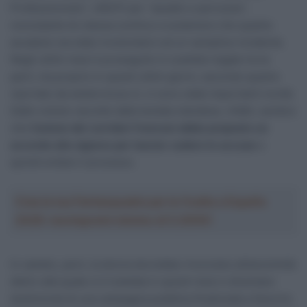
Professionnels”, UNCP) per “assalto e percosse”,
nonostante lei stessa continui a sostenere che quanto
accaduto sia stato involontario ed un semplice incidente.
Negli ultimi mesi è proseguito lo scambio legale tra le
parti, ma proprio in questi ultimi giorni, secondo quanto
riportato da
wielerrevue.nl
, ci sono state importanti novità.
Dalle notizie raccolte dalla testata olandese, infatti, sembra
che
l’unione dei corridori francesi abbia
proposto un
accordo alla signora per lasciar cadere le accuse
e
quindi evitare il processo.
Crea la tua Fantasquadra per la Vuelta a España
2026: montepremi minimo di 5.000€!
In cambio, però, la donna dovrebbe rinunciare all’anonimità
dietro alla quale si è tutelata in questi mesi e diventare
testimonial di una campagna pubblica finalizzata a favorire