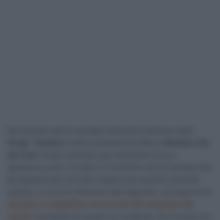
Ricorderete tutti le immagini dell’ultima edizione della
Parigi – Roubaix
e della cavalcata trionfale di
Mathieu Van
der Poel
. Proprio durante quei chilometri di puro
spettacolo, però, c’è stato un momento che ha lasciato tutti
gli appassionati con fiato sospeso per qualche secondo
quando, a circa 42 chilometri dal traguardo, una signora ha
lanciato un cappellino verso la bici del campione del
mondo
rischiando di causare un incidente. Per fortuna non