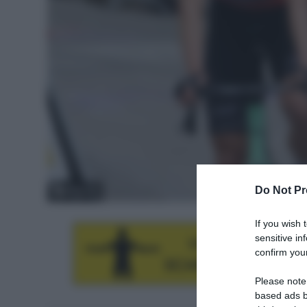
Do Not Pr
© Sirotti
If you wish 
sensitive in
confirm your
Please note
based ads b