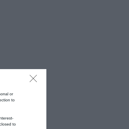
sonal or
ection to
nterest-
closed to