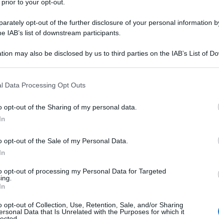
 prior to your opt-out.
le tue fonti preferite
rately opt-out of the further disclosure of your personal information by
he IAB’s list of downstream participants.
tion may also be disclosed by us to third parties on the IAB’s List of 
 that may further disclose it to other third parties.
 that this website/app uses one or more Google services and may gath
l Data Processing Opt Outs
including but not limited to your visit or usage behaviour. You may click 
 to Google and its third-party tags to use your data for below specifi
o opt-out of the Sharing of my personal data.
ogle consent section.
In
o opt-out of the Sale of my Personal Data.
In
to opt-out of processing my Personal Data for Targeted
ing.
azione ormai tedesca
ha ingaggiato
Grischa Niermann
dalla
In
mettendo così fine al lungo rapporto con
Luca Guercilena
,
, ma ci sono profondi cambiamenti in vista anche in un
o opt-out of Collection, Use, Retention, Sale, and/or Sharing
ersonal Data that Is Unrelated with the Purposes for which it
e numero uno al mondo. Un obiettivo ambizioso che la
lected.