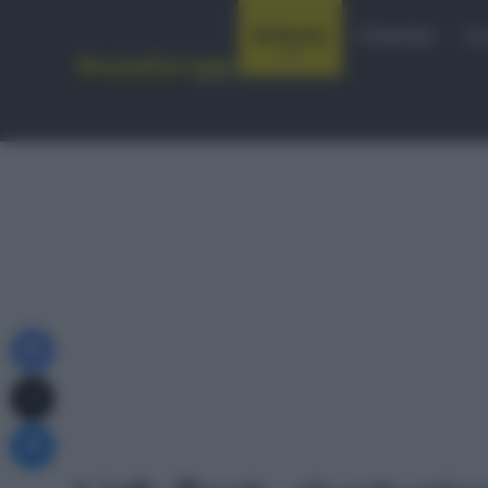
Notizie
Startlist
Co
Facebook
X
Messenger