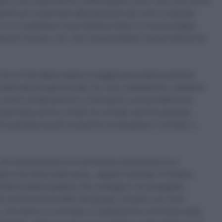
ighe il suo malcontento, sottolineando come i due nuovi arrivi
nte poi confermato dalla divisione dei ruoli in vista del
e lo scandinavo come battitore libero in cerca di tappe.
anche Ciccone, con i due che potrebbero essere liberati da
 che la Trek abbia ceduto la maggioranza della società di
 L’azienda di supermercati, tra i suoi cambiamenti, cambierà
o centro di allenamento in Germania, e presumibilmente
mportanza anche a livello di contratti, perché potrebbe
e potrebbe quindi consentire di impugnare i contratti, a
Se recentemente si è mormorato sottotraccia di un
re che fosse stata versa – appare rientrata. Il friuliano,
la fiducia della squadra e dei compagni e la compagine
 velocisti più prolifici del gruppo. Accanto a lui sono
he hanno un contratto in scadenza fino al termine della