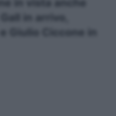
one in vista anche
Gall in arrivo,
e Giulio Ciccone in