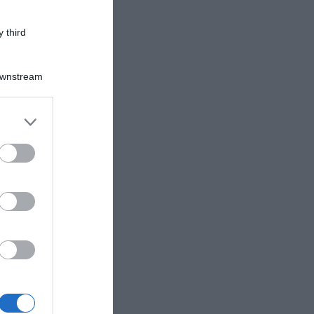
 third
Downstream
er and store
to grant or
ed purposes