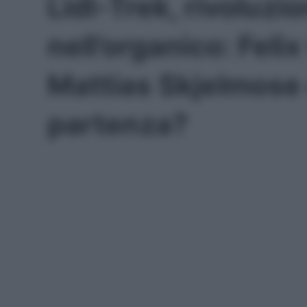
Lidl-Trek, rivoluzi
nell’organico: Felix 
Mattias Skjelmose 
partenza?