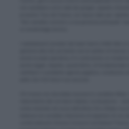
Il primo, già lo scorso inverno aveva palesato fra le r
non sarebbero certo stati dei gregari, aspetto chiarame
prossimo Tour de France, con Ayuso dato per capitano 
“Non sarebbe contrario a una partenza anticipata” ne
un escamotage tecnico.
I cambiamenti societari del team hanno infatti fatto sì
gestione alla Lidl, portando così al cambio di licenza.
anche la sede operativa, è in costruzione un modern
anche legale. Aspetto, quest’ultimo, di fondamentale i
cambiare il cosiddetto agente pagatore, condizione ch
patto che l’UCI dica il suo accordo.
Chi invece non dovrebbe muoversi è Jonathan Milan. 
malcontento del corridore italiano, la situazione – semp
come mostrato nel corso dell’ultimo Giro d’Italia, ha 
tedesca non avrebbe intenzione di separarsi di uno dei
confermatissimi Simone Consonni ed Edward Theuns, c