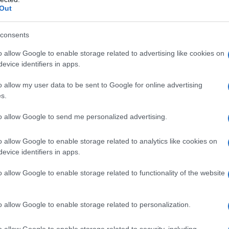
Out
nnesti importanti, ultimi quelli di
Juan Ayuso
e
Derek Gee-
appe.
consents
azioCiclismo
o allow Google to enable storage related to advertising like cookies on
evice identifiers in apps.
o allow my user data to be sent to Google for online advertising
s.
to allow Google to send me personalized advertising.
o allow Google to enable storage related to analytics like cookies on
evice identifiers in apps.
o allow Google to enable storage related to functionality of the website
o allow Google to enable storage related to personalization.
iungere anche
Felix Gall
, seguito dal fidato compagno e
o allow Google to enable storage related to security, including