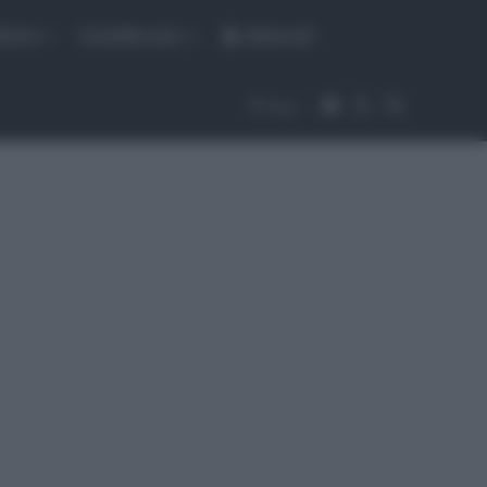
fiche
CicloMercato
Abbonati
Accedi
Cambia aspet
Cerca
Segui