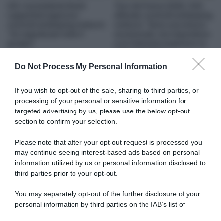
UCI, il presidente David
Tour de France 2026, l’UCI
Lappartient approva i
difende i controlli antidoping
controlli antidoping notturni:
notturni: “Sono una misura
“Un segnale per tutto il
eccezionale, ma rispondono
gruppo”
a un interesse superiore: la
lotta al doping”
3 Agosto 2026, 18:34
22 Luglio 2026, 16:45
Do Not Process My Personal Information
If you wish to opt-out of the sale, sharing to third parties, or
processing of your personal or sensitive information for
targeted advertising by us, please use the below opt-out
section to confirm your selection.
Please note that after your opt-out request is processed you
may continue seeing interest-based ads based on personal
information utilized by us or personal information disclosed to
UCI, il presidente David
Patrick Lefevere scatenato
Lappartient: “Il budget cap è
contro l’UCI tra multe e i casi
third parties prior to your opt-out.
fondamentale per mantenere
Wiebes e Van Schip: “Il
lo sport attrattivo. Dobbiamo
Grande Fratello ti sta
You may separately opt-out of the further disclosure of your
puntare sulla
osservando”
personal information by third parties on the IAB’s list of
globalizzazione. Al Tour de
14 Giugno 2026, 10:30
downstream participants.
France vorrei solo 6 corridori