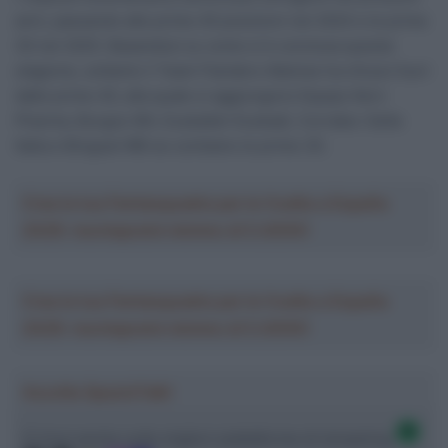
anni, passando alle prime 40 posizioni nel 2024 e le prime
30 nel 2025. Basandosi su come si è conclusa questa
stagione, soltanto il Team Flanders-Baloise ha chiuso fuori
dalle prime 40, alla quale si aggiungono Equipo Kern
Pharma, Burgos-BH, Euskaltel-Euskadi, Corratec-Selle
Italia e Bingoal-WB se contiamo le prime 30.
Crea la tua Fantasquadra per la Vuelta a España
2026: montepremi minimo di 5.000€!
Crea la tua Fantasquadra per la Vuelta a España
2026: montepremi minimo di 5.000€!
Ascolta SpazioTalk!
Ci trovi anche sulle migliori piattaforme di streaming