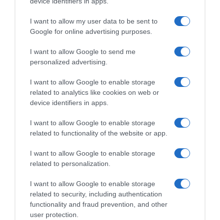
device identifiers in apps.
I want to allow my user data to be sent to
Google for online advertising purposes.
UCI, cartellini gialli anche per
le corse di categoria .1 –
I want to allow Google to send me
Riammessa la nazionale della
personalized advertising.
Bielorussia
6 Giugno 2026, 9:46
I want to allow Google to enable storage
related to analytics like cookies on web or
device identifiers in apps.
I want to allow Google to enable storage
related to functionality of the website or app.
Commenta
I want to allow Google to enable storage
related to personalization.
I want to allow Google to enable storage
© Copyright 2026, All Rights Reserved Designed by
related to security, including authentication
functionality and fraud prevention, and other
©SpazioCiclismo
Preferenze Privacy
user protection.