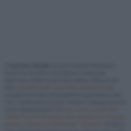
Il
Team Novo Nordisk
non potrà chiedere WildCard ai
Grandi Giri nel 2024. La formazione Professional
statunitense infatti ha racimolato soltanto 386 punti nel
2023,
chiudendo al 92° posto della classifica UCI
, ed
escludendosi di fatto alla possibilità di partecipare a Giro,
Tour o Vuelta l’anno prossimo. Questo in ottemperanza alle
nuove regolamentazioni UCI
che recitano che dal 2024
soltanto le prime 50 squadre della classifica UCI a squadre
possano richiedere la WildCard per i Grandi Giri
. Di fatto si