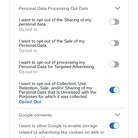
per squadra”
Personal Data Processing Opt Outs
This information may also be disclosed by us to third parties
27 Giugno 2026, 19:09
on the IAB’s List of Downstream Participants that may further
I want to opt-out of the Sharing of my
disclose it to other third parties.
personal data.
Opted In
Please note that this website/app uses one or more Google
services and may gather and store information including but
I want to opt-out of the Sale of my
Personal Data.
not limited to your visit or usage behaviour. You may click to
Opted In
grant or deny consent to Google and its third-party tags to
use your data for below specified purposes in below Google
I want to opt-out of processing my
Sicurezza, l’UCI vuole
consent section.
Personal Data for Targeted Advertising.
imporre un rettilineo finale di
Opted In
almeno 200 metri
9 Giugno 2026, 11:18
I want to opt-out of Collection, Use,
Retention, Sale, and/or Sharing of my
Personal Data that Is Unrelated with the
Purposes for which it was collected.
Opted Out
Google consents
I want to allow Google to enable storage
related to advertising like cookies on web or