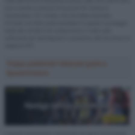
tratta dell’unica Professional esclusa, dato che tutte le altre
sono riuscite a inserirsi tra le prime 50. Invece la
neerlandese TDT-Unibet, che dovrebbe diventare
ProTeam nel 2024, potrà candidarsi in quanto il punteggio
totale dei corridori che comporranno il roster sarà
sufficiente per farla figurare in posizione utile (ha chiuso la
stagione 52ª).
Troppa pubblicità? Abbonati gratis a
SpazioCiclismo
I requisiti diventeranno ancora più stringenti nei prossimi