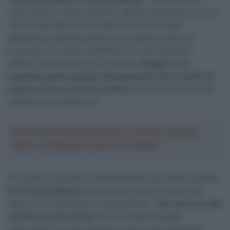
classe 2003 ai nostri microfoni appena terminata la corsa –
Avrei voluto giocarmi la vittoria, ma è comunque
abbastanza impressionante che ci siamo riusciti ad
avvicinarci così tanto a Mathieu. Era una situazione
difficile. Ovviamente lui è fortissimo.
M
agari ce la
saremmo potuta giocare diversamente, ma ho scelto di
restare calmo e correre il rischio
. Poi nessuno ha voluto
chiudere e è andata così”.
Crea la tua Fantasquadra per la Vuelta a España
2026: montepremi minimo di 5.000€!
Per quanto riguarda la condotta tattica sua e della squadra,
Per Strand Hagenes
non ha molto da recriminare a sé
stesso e non disdegna il risultato finale: “
Non sono uno dei
corridori di primo piano
. Non ho sempre queste
opportunità, ma serve anche fortuna, oltre alle gambe.