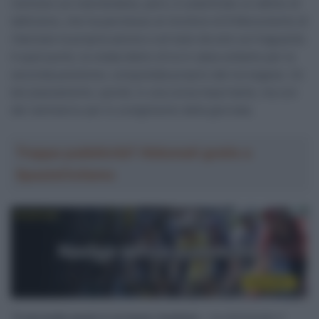
rientrare sul neerlandese, però, è subentrato un attimo di
tatticismo, che ha permesso al vincitore di 8 Monumento di
rilanciare la propria azione e arrivare da solo sul traguardo.
A quel punto, la volata dietro di lui è valsa soltanto per la
seconda posizione, conquistata proprio dal norvegese. Un
bel piazzamento, quindi, in una corsa importante, ma con
del rammarico per lo svolgimento della giornata.
Troppa pubblicità? Abbonati gratis a
SpazioCiclismo
“
Il secondo posto è un buon risultato
– ha dichiarato il