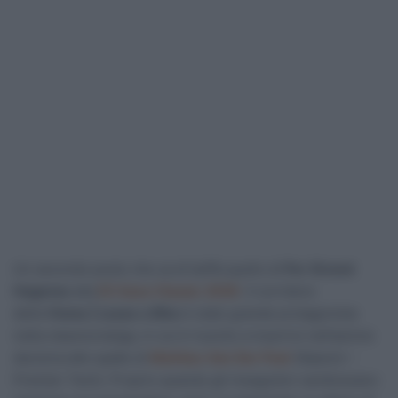
Un secondo posto che sa di beffa quello di
Per Strand
Hagenes
alla
E3 Saxo Classic 2026
. Il corridore
della
Visma | Lease a Bike
è stato grande protagonista
nella classica belga, in cui è riuscito a inserirsi nell’azione
decisiva alle spalle di
Mathieu Van Der Poel
(Alpecin –
Premier Tech). Proprio quando gli inseguitori sembravano