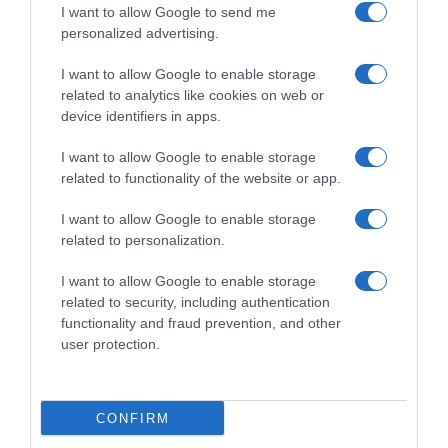
caldo non frena Matthew
Matthew Brennan si
I want to allow Google to send me
Brennan: “È stato come
conferma allo sprint
personalized advertising.
correre nel deserto”
7 Agosto 2026, 16:43
8 Agosto 2026, 8:20
I want to allow Google to enable storage
related to analytics like cookies on web or
device identifiers in apps.
I want to allow Google to enable storage
related to functionality of the website or app.
Commenta
I want to allow Google to enable storage
related to personalization.
I want to allow Google to enable storage
© Copyright 2026, All Rights Reserved Designed by
related to security, including authentication
functionality and fraud prevention, and other
©SpazioCiclismo
Preferenze Privacy
user protection.
Contatti
Redazione
Privacy & Cookie Policy
Pubblicità
Lavora con noi
VeloPro
CONFIRM
Facebook
X
You
Apple
Spotify
Google
Telegram
RSS