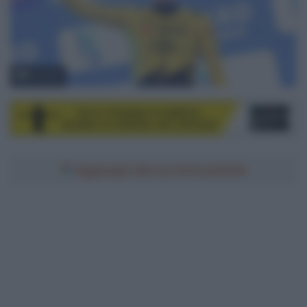
© Sirotti
Aggiungici alle tue fonti preferite