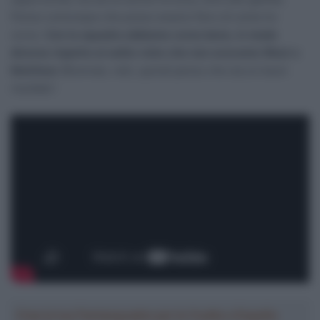
Penso comunque che posso essere fiero di come ho
corso.
Con la squadra abbiamo corso bene, in modo
diverso rispetto al solito visto che non avevamo Wout o
Matthew
(Brennan, ndr), quindi penso che sia un buon
risultato”.
Crea la tua Fantasquadra per la Vuelta a España