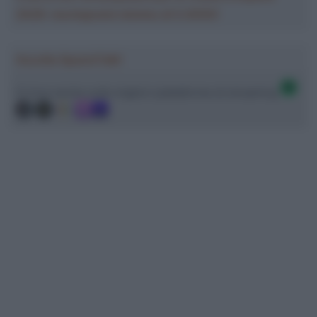
2026: montepremi minimo di 5.000€!
Ascolta SpazioTalk!
Ci trovi anche sulle migliori piattaforme di streaming