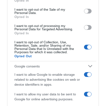
Opted In
Please note that this website/app uses one or more Google
services and may gather and store information including but
I want to opt-out of the Sale of my
Personal Data.
not limited to your visit or usage behaviour. You may click to
Opted In
grant or deny consent to Google and its third-party tags to
use your data for below specified purposes in below Google
I want to opt-out of processing my
Giro di Polonia 2026, Louis
Visma | Lease a Bike, il
consent section.
Personal Data for Targeted Advertising.
Barré anticipa tutti! Christian
pensiero di Adriano Malori
Opted In
Scaroni è secondo e prende
su Jonas Vingegaard:
la maglia di leader
“Questo sarà il suo ultimo
I want to opt-out of Collection, Use,
anno in gruppo”
Retention, Sale, and/or Sharing of my
8 Agosto 2026, 16:37
Personal Data that Is Unrelated with the
8 Agosto 2026, 9:40
Purposes for which it was collected.
Opted Out
Google consents
I want to allow Google to enable storage
related to advertising like cookies on web or
device identifiers in apps.
I want to allow my user data to be sent to
Google for online advertising purposes.
Vuelta a Burgos 2026, il gran
Vuelta a Burgos 2026,