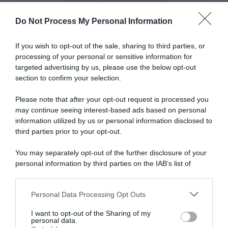
comunque
che sono in buona forma"
un
Do Not Process My Personal Information
buon
risultato.
Articoli correlati
Ho
If you wish to opt-out of the sale, sharing to third parties, or
mostrato
processing of your personal or sensitive information for
a
targeted advertising by us, please use the below opt-out
tutti
section to confirm your selection.
che
sono
Please note that after your opt-out request is processed you
in
may continue seeing interest-based ads based on personal
buona
information utilized by us or personal information disclosed to
Visma | Lease a Bike,
Visma | Lease a Bike, il
forma"
confermato l’addio al
giovane Yanis Berthoud è in
third parties prior to your opt-out.
professionismo per Steven
gravi condizioni dopo un
Kruijswijk?
incidente in allenamento
You may separately opt-out of the further disclosure of your
contro un’auto
10 Agosto 2026, 10:51
personal information by third parties on the IAB’s list of
9 Agosto 2026, 9:01
downstream participants.
Personal Data Processing Opt Outs
This information may also be disclosed by us to third parties
on the IAB’s List of Downstream Participants that may further
I want to opt-out of the Sharing of my
disclose it to other third parties.
personal data.