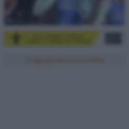
© Sirotti
Aggiungici alle tue fonti preferite