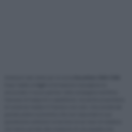
Ambizioni alle stelle per la nuova
Decathlon CMA CGM
.
Dopo l’addio di
Ag2r
la formazione transalpina ha
annunciato il nuovo partner nella compagnia marittima
francese di trasporto e spedizione, ma anche proprietaria
di numerosi media in Francia e non solo. Una società dal
grande potere economico che non nasconde le sue
grandissime ambizioni al termine di sei mesi di trattative
che hanno portato alla creazione di una squadra che