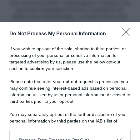
ma
Tour de France 2025, Tadej Pogacar: "Credo in me,
anche
ma anche Vingegaard fa bene a credere in sé.
Vingegaard
Siamo pronti alla battaglia. La Vuelta ancora non
fa
so"
bene
Do Not Process My Personal Information
a
credere
Articoli correlati
in
If you wish to opt-out of the sale, sharing to third parties, or
sé.
processing of your personal or sensitive information for
Siamo
targeted advertising by us, please use the below opt-out
pronti
section to confirm your selection.
alla
battaglia.
Please note that after your opt-out request is processed you
La
may continue seeing interest-based ads based on personal
Vuelta
information utilized by us or personal information disclosed to
TotalEnergies, dietrofront
Bilancio Squadre 2025:
ancora
Geoffrey Bouchard: “Ero
Decathlon AG2R La Mondiale
third parties prior to your opt-out.
non
pronto al ritiro, ma mi hanno
– Ben 26 vittorie e gli
convinto a continuare”
splendenti segnali lanciati da
so"
You may separately opt-out of the further disclosure of your
Paul Seixas, ma è mancato il
24 Novembre 2025, 14:01
personal information by third parties on the IAB’s list of
grande acuto
downstream participants.
7 Novembre 2025, 20:00
Personal Data Processing Opt Outs