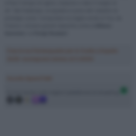
a Paul il tempo di capire, imparare e dare il meglio di
sé”. Nel frattempo, la squadra si pone altri obiettivi di
prestigio come “conquistare la maglia verde al Tour de
France o vincere grandi classiche come la
Milano-
Sanremo
o la
Parigi-Roubaix
”.
Crea la tua Fantasquadra per la Vuelta a España
2026: montepremi minimo di 5.000€!
Ascolta SpazioTalk!
Ci trovi anche sulle migliori piattaforme di streaming