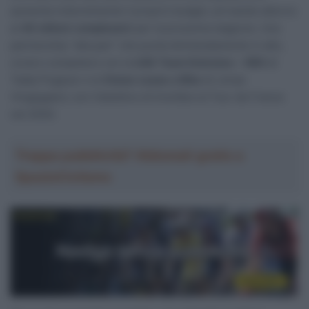
aumenta notevolmente il proprio budget, arrivando attorno
ai
40 milioni complessivi
per la prossima stagione. Una
partnership “alla pari” che punta dichiaratamente in alto,
ovvero competere con la
UAE Team Emirates – XRG
di
Tadej Pogacar e la
Visma-Lease a Bike
di Jonas
Vingegaard, con l’obiettivo di trionfare al Tour de France
nel 2030.
Troppa pubblicità? Abbonati gratis a
SpazioCiclismo