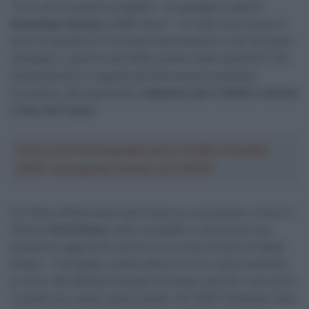
“È un vero e proprio progetto – ha spiegato il patron
Dominique Serieys
a
RMC Sport
– Si vede che di anno in
anno la squadra si è evoluta notevolmente e che nel piano
strategico, a partire dal 2026, avremo delle ambizioni che
presenteremo in seguito perché saranno piuttosto
innovative. Ma soprattutto,
l’obiettivo per il 2030 è vincere
il Tour de France
”.
Crea la tua Fantasquadra per la Vuelta a España
2026: montepremi minimo di 5.000€!
Per farlo sembra avere già l’uomo su cui puntare, ovvero il
18enne
Paul Seixas
, sulle cui spalle si carica così una
pressione aggiuntiva, anche se si vuole cercare di dargli
tempo: “Il progetto ruoterà attorno a lui e sarà incentrato
su di lui. Ma abbiamo bisogno di tempo, perché i suoi primi
risultati sono attesi senza dubbio nel 2028. Dobbiamo dare