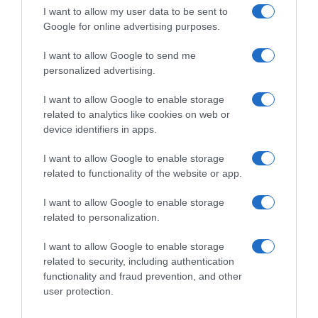
I want to allow my user data to be sent to
Google for online advertising purposes.
Decathlon CMA CGM, Aubin
Decathlon AG2R La
Sparfel resta nel vivaio un
Mondiale, a 31 anni si ritira il
I want to allow Google to send me
altro anno poi passerà nel
francese Nans Peters
personalized advertising.
WorldTour nel 2027
19 Ottobre 2025, 10:23
20 Ottobre 2025, 11:56
I want to allow Google to enable storage
related to analytics like cookies on web or
device identifiers in apps.
I want to allow Google to enable storage
related to functionality of the website or app.
Commenta
I want to allow Google to enable storage
related to personalization.
I want to allow Google to enable storage
© Copyright 2026, All Rights Reserved Designed by
related to security, including authentication
functionality and fraud prevention, and other
©SpazioCiclismo
Preferenze Privacy
user protection.
Contatti
Redazione
Privacy & Cookie Policy
Pubblicità