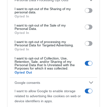
This information may also be disclosed by us to third parties
on the IAB’s List of Downstream Participants that may further
I want to opt-out of the Sharing of my
disclose it to other third parties.
personal data.
Opted In
Please note that this website/app uses one or more Google
services and may gather and store information including but
I want to opt-out of the Sale of my
Personal Data.
not limited to your visit or usage behaviour. You may click to
Opted In
grant or deny consent to Google and its third-party tags to
use your data for below specified purposes in below Google
I want to opt-out of processing my
Q36.5 Pro Cycling, Sam
Tour de France 2026, Paul
consent section.
Personal Data for Targeted Advertising.
Bennett va a chiudere
Seixas cauto: “Non abbiamo
Opted In
l’organico per il 2026: “Una
ancora deciso se
grandissima opportunità”
parteciperò. Penso che farò
I want to opt-out of Collection, Use,
un Grande Giro, ma non so
Retention, Sale, and/or Sharing of my
30 Ottobre 2025, 15:19
ancora quale”
Personal Data that Is Unrelated with the
Purposes for which it was collected.
26 Ottobre 2025, 17:48
Opted Out
Google consents
I want to allow Google to enable storage
related to advertising like cookies on web or
device identifiers in apps.