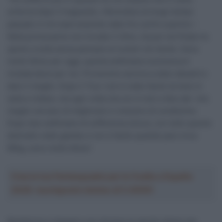
scherza dopo il traguardo, riferendosi al lungo tempo
passato in hot seat essendo stato fra i primi a partire –
Nella prima parte non trovato il ritmo, ma poi nel finale ho
spinto a tutta senza pensare ai numeri né niente. Sono
molto felice per oggi, questa settimana conclusiva è
iniziata bene per noi. Proveremo ancora a stare davanti e
dare il meglio. Dopo il Tour nom è stato facile tornare in
sella e lottare, ma ogni volta che ero in bici a fare del mio
meglio cercavo di migliorare e crescere di condizione.
Dopo due settimane di sofferenza sinora, con tutto questo
dislivello nelle gambe e non è facile quando pesi circa
85kg, sono molto felice”.
Crea la tua Fantasquadra per la Vuelta a España
2026: montepremi minimo di 5.000€!
Resilienza e impegno son dunque le parole chiave per