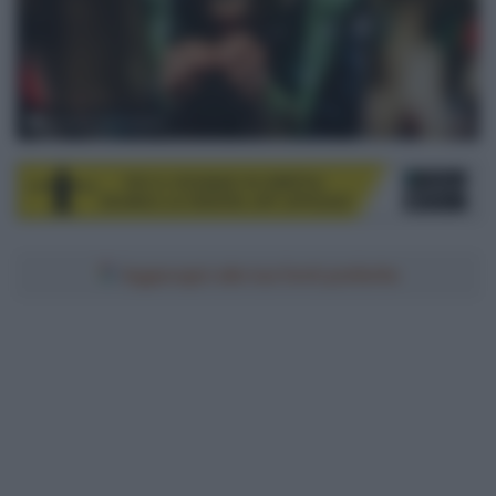
© Ineos Grenadiers
Aggiungici alle tue fonti preferite