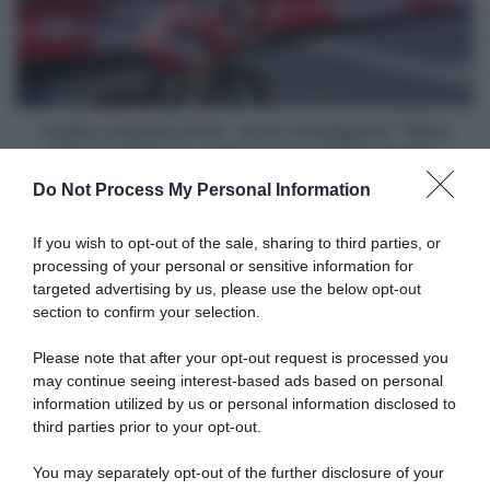
Jonas
Vingegaard:
"Felice
della
prestazione,
oggi
Vuelta a España 2025, Jonas Vingegaard: "Felice
mi
della prestazione, oggi mi sono sentito meglio"
sono
Do Not Process My Personal Information
sentito
Articoli correlati
meglio"
If you wish to opt-out of the sale, sharing to third parties, or
processing of your personal or sensitive information for
targeted advertising by us, please use the below opt-out
section to confirm your selection.
Please note that after your opt-out request is processed you
may continue seeing interest-based ads based on personal
information utilized by us or personal information disclosed to
Tour de France 2026, Filippo
Tour de France 2026, Filippo
Ganna dopo la crono: “Era
Ganna prima del via da
third parties prior to your opt-out.
dura, ho dato tutto. La salita
Magny-Cours: “Giornata
mi ha fatto male, ho sofferto
interessante, vedremo se nel
You may separately opt-out of the further disclosure of your
abbastanza”
finale ci sarà la pioggia e