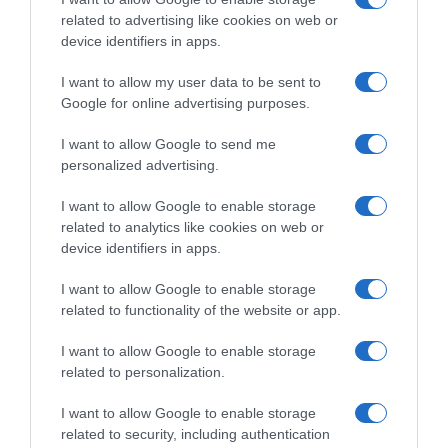
related to advertising like cookies on web or
device identifiers in apps.
I want to allow my user data to be sent to
Google for online advertising purposes.
Campionati Italiani 2026,
Giro d’Italia 2026, Filippo
Filippo Ganna domina la
Ganna ci prova ma Roma è di
I want to allow Google to send me
scena e si prende il settimo
Jonathan Milan! Jonas
personalized advertising.
titolo a crono! Luca Giaimi 2°
Vingegaard entra nella storia
a 2 minuti
31 Maggio 2026, 19:04
I want to allow Google to enable storage
25 Giugno 2026, 15:30
related to analytics like cookies on web or
device identifiers in apps.
I want to allow Google to enable storage
related to functionality of the website or app.
Commenta
I want to allow Google to enable storage
related to personalization.
I want to allow Google to enable storage
© Copyright 2026, All Rights Reserved Designed by
related to security, including authentication