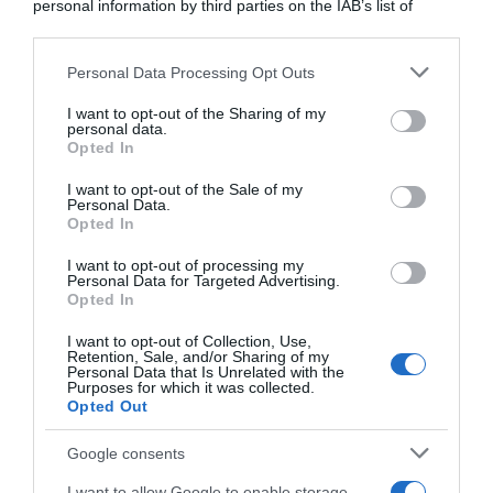
personal information by third parties on the IAB’s list of
magari anche il vento”
21 Luglio 2026, 16:22
downstream participants.
16 Luglio 2026, 13:50
Personal Data Processing Opt Outs
This information may also be disclosed by us to third parties
on the IAB’s List of Downstream Participants that may further
I want to opt-out of the Sharing of my
disclose it to other third parties.
personal data.
Opted In
Please note that this website/app uses one or more Google
services and may gather and store information including but
I want to opt-out of the Sale of my
Personal Data.
not limited to your visit or usage behaviour. You may click to
Opted In
grant or deny consent to Google and its third-party tags to
use your data for below specified purposes in below Google
I want to opt-out of processing my
Tour de France 2026, Filippo
Campionati Italiani 2026,
consent section.
Personal Data for Targeted Advertising.
Ganna: “Fatta tanta fatica,
Filippo Ganna: “Credo di aver
Opted In
anche per il caldo.
fatto una performance in
Comunque siamo andati
linea con i miei valori –
I want to opt-out of Collection, Use,
forte”
Sabato non sarò al via della
Retention, Sale, and/or Sharing of my
gara in linea”
Personal Data that Is Unrelated with the
4 Luglio 2026, 19:21
Purposes for which it was collected.
25 Giugno 2026, 18:10
Opted Out
Google consents
I want to allow Google to enable storage