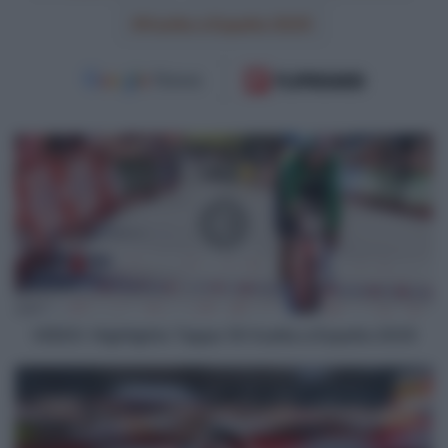
Vuelta a España 2025
VIDEO:
Highlights
Tappa
18
Vuelta
a
España
2025
VIDEO: Highlights Tappa 18 Vuelta a España 2025
Vuelta
a
España
2025,