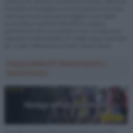
troppe curve. Alla fine a consentire al corridore della Ineos
Grenadiers di festeggiare sono 90 centesimi di secondo,
una inezia che gli consente di sfoggiare il suo miglior
sorriso dopo un periodo molto difficile a seguito
dell’infortunio che lo ha costretto al ritiro sin dalla prima
tappa della Vuelta a España. Un risultato duque importante
per il classe 1996 anche al di là del risultato stesso
Troppa pubblicità? Abbonati gratis a
SpazioCiclismo
“Ho sofferto più in queste tre ore seduto che in sella .