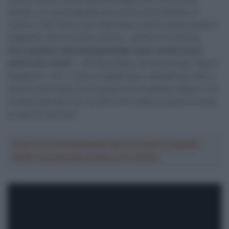
aiutato, e io sarei passato per primo al Km Red Bull. E
invece i Lidl-Trek si sono fatti furbi e hanno preso anche il
traguardo. Non ho molto da dire… questo è il ciclismo.
Però qualche volta bisognerebbe esser uomini ancor
prima che ciclisti
” – dichiara Rubio, ancora piccato, dopo il
traguardo – Per il resto è andata bene, abbiamo provato a
entrare nella fuga. Io ero quello con le gambe migliori e ce
la siamo giocata. Con la Lidl-Trek è stata una guerra totale,
un giorno nervoso”.
Crea la tua Fantasquadra per la Vuelta a España
2026: montepremi minimo di 5.000€!