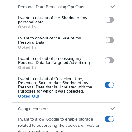
evitare che si ripetano”
Personal Data Processing Opt Outs
This information may also be disclosed by us to third parties
2 Agosto 2026, 13:10
on the IAB’s List of Downstream Participants that may further
I want to opt-out of the Sharing of my
disclose it to other third parties.
personal data.
Opted In
Please note that this website/app uses one or more Google
services and may gather and store information including but
I want to opt-out of the Sale of my
Personal Data.
not limited to your visit or usage behaviour. You may click to
Opted In
grant or deny consent to Google and its third-party tags to
use your data for below specified purposes in below Google
CicloMercato 2027, la
I want to opt-out of processing my
Movistar, il 19enne Javier
Movistar punta il giovane
consent section.
Personal Data for Targeted Advertising.
Cubillas promosso in prima
Mads Landbo
Opted In
squadra dal prossimo anno
2 Agosto 2026, 10:30
29 Luglio 2026, 14:48
I want to opt-out of Collection, Use,
Retention, Sale, and/or Sharing of my
Personal Data that Is Unrelated with the
Purposes for which it was collected.
Opted Out
Google consents
I want to allow Google to enable storage
related to advertising like cookies on web or
device identifiers in apps.