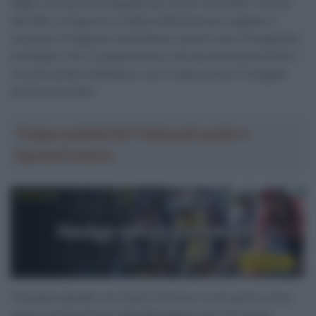
Trek
e la cosa è proseguita per alcuni chilometri. Al di là
del fatto, la fuga non è stata sufficiente per regalare il
successo di tappa al colombiano, giunto nono al traguardo
di Alleghe. Per il sudamericano una seconda parte di Giro
vissuta sempre all’attacco, ma il colpo grosso è sfuggito
ancora una volta.
Troppa pubblicità? Abbonati gratis a
SpazioCiclismo
“Avevamo parlato con Giulio Ciccone. Io non gli ho corso
contro ai Gran Premi della Montagna, anzi l’ho anche