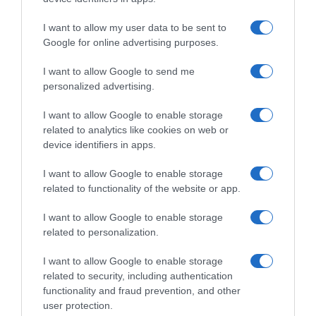
I want to allow my user data to be sent to
Google for online advertising purposes.
Tour de France 2026, Nelson
Tour de France 2026, 20
Oliveira da record: 24°
punti di sutura al viso ma
I want to allow Google to send me
Grande Giro disputato e
nessuna frattura per Einer
personalized advertising.
portato a termine senza mai
Rubio dopo lo scontro con
ritirarsi
l’ammiraglia UAE
I want to allow Google to enable storage
26 Luglio 2026, 20:25
25 Luglio 2026, 8:20
related to analytics like cookies on web or
device identifiers in apps.
I want to allow Google to enable storage
related to functionality of the website or app.
Commenta
I want to allow Google to enable storage
related to personalization.
I want to allow Google to enable storage
© Copyright 2026, All Rights Reserved Designed by
related to security, including authentication
functionality and fraud prevention, and other
©SpazioCiclismo
Preferenze Privacy
user protection.