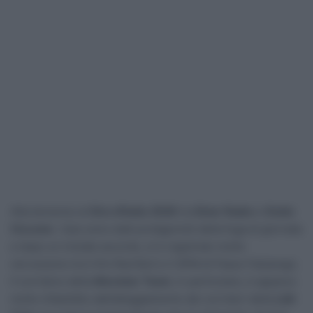
Alta tensione al
Giro d’Italia 2026
tra
Einer Rubio
e
Giulio
Ciccone
. I due sono stati protagonisti della fuga di giornata
e dopo un iniziale accordo, si è registrato molto
nervosismo tra il Km Red Bull e il GPM di Passo Falzarego.
Il corridore della
Movistar Team
, in particolare, è apparso
molto infastidito dall’atteggiamento dei corridori della
Lidl-