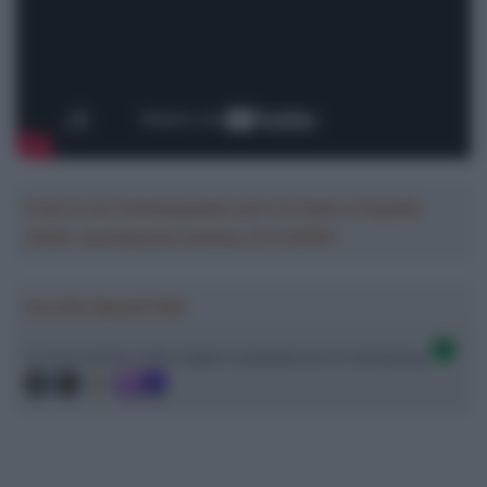
Crea la tua Fantasquadra per la Vuelta a España
2026: montepremi minimo di 5.000€!
Ascolta SpazioTalk!
Ci trovi anche sulle migliori piattaforme di streaming