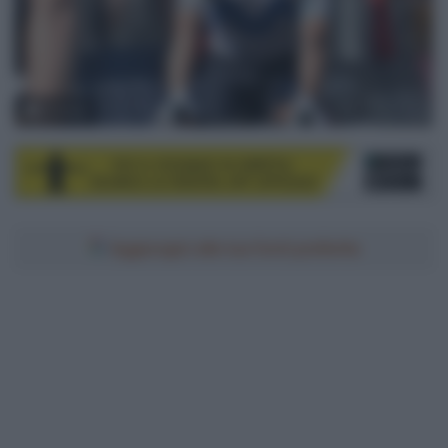
© Sirotti
Aggiungici alle tue fonti preferite