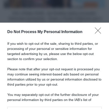
podio:
"Giornata
durissima
Giro d'Italia 2026, Jai Hindley balza sul podio:
-
"Giornata durissima - Grato a Giulio Pellizzari per il
Grato
suo lavoro, non era scontato"
a
Do Not Process My Personal Information
Giulio
Articoli correlati
Pellizzari
per
If you wish to opt-out of the sale, sharing to third parties, or
il
processing of your personal or sensitive information for
suo
targeted advertising by us, please use the below opt-out
lavoro,
section to confirm your selection.
non
era
Please note that after your opt-out request is processed you
scontato"
may continue seeing interest-based ads based on personal
information utilized by us or personal information disclosed to
Circuito de Getxo 2026,
Movistar, Einer Rubio mostra
Natnael Tesfatsion vince allo
le ferite dopo l’incidente al
third parties prior to your opt-out.
sprint! 5° Ludovico Crescioli,
Tour e lancia un messaggio:
6° Giulio Ciccone
“Non possiamo cambiare il
You may separately opt-out of the further disclosure of your
passato, ma possiamo
2 Agosto 2026, 16:58
personal information by third parties on the IAB’s list of
imparare da queste
downstream participants.
situazioni e lavorare per