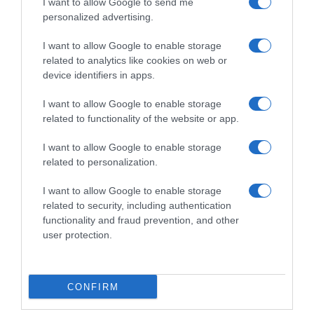
I want to allow Google to send me
fuga
personalized advertising.
resiste
e
I want to allow Google to enable storage
Daniel
related to analytics like cookies on web or
Cavia
Tour of Huangshan 2025, la fuga resiste e Daniel
device identifiers in apps.
piazza
Cavia piazza la prima zampata fra i prof
la
I want to allow Google to enable storage
prima
related to functionality of the website or app.
zampata
Commenta
fra
I want to allow Google to enable storage
i
related to personalization.
prof
I want to allow Google to enable storage
© Copyright 2026, All Rights Reserved Designed by
related to security, including authentication
functionality and fraud prevention, and other
©SpazioCiclismo
Preferenze Privacy
user protection.
Contatti
Redazione
Privacy & Cookie Policy
Pubblicità
Lavora con noi
VeloPro
CONFIRM
Facebook
X
You
Apple
Spotify
Google
Telegram
RSS