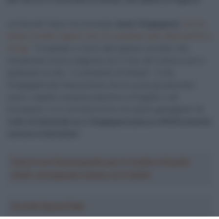
La lista del Tasso non prevede
Jonas Vingegaard
,
che da
tempo ha fatto sapere che non sarebbe stato della partita a
Zurigo
: “In passato ci sono stati spesso corridori che
chiudevano la loro stagione con il Tour de France e poi si
godevano la vita – il commento di Hinault – A me
Vingegaard da l’impressione che le corse gli piacciano
meno, rispetto a quanto piacciono a Pogačar o ad
Evenepoel. A un corridore forte non piace gareggiare?
A
volte mi domando se a Vingegaard piacca effettivamente
correre in bicicletta
“.
Crea la tua Fantasquadra per la Vuelta a España
2026: montepremi minimo di 5.000€!
Ascolta SpazioTalk!