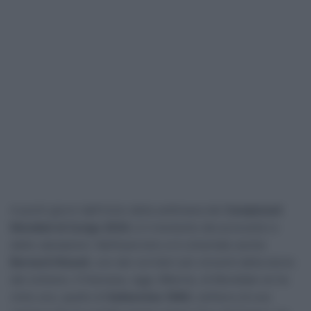
A pochi giorni dall’inizio della settimana dei
Campionati
Mondiali di Zurigo 2024
, è il momento dei pronostici e
delle valutazioni. Nell’esercizio si è cimentato anche
Bernard Hinault
, uno dei corridori più vincenti della storia
del ciclismo. Il francese, oggi, 69enne, di Mondiale ne ha
vinto uno, quello di
Sallanches 1980
, nell’arco di una