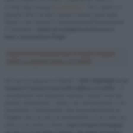
un’intervista concessa a
Cyclism’Actu
– Però, saranno in
gara altri ottimi corridori, quindi lo sloveno dovrà stare
attento a non mettersi in una situazione difficile dal punto
di vista tattico.
Quindi, gli consiglierei di attaccare e
basta, senza pensare troppo
“.
Crea la tua Fantasquadra per la Vuelta a España
2026: montepremi minimo di 5.000€!
Altri nomi sul taccuino di Hinault? “
Julian Alaphilippe è uno
di questi. È tornato al suo livello migliore e lo merita
– le
considerazioni del campione francese rispetto al suo più
giovane connazionale – Julian è uno che lavora duro e ora
sta vedendo i frutti di questi. Non ha la qualità fisiche di
Pogačar, ma è uno che, se ha l’occasione, di non certo non
esita e ci prova fino in fondo.
E poi c’è Remco Evenepoel,
per me lui è il secondo al mondo, alle spalle di Pogačar
“.