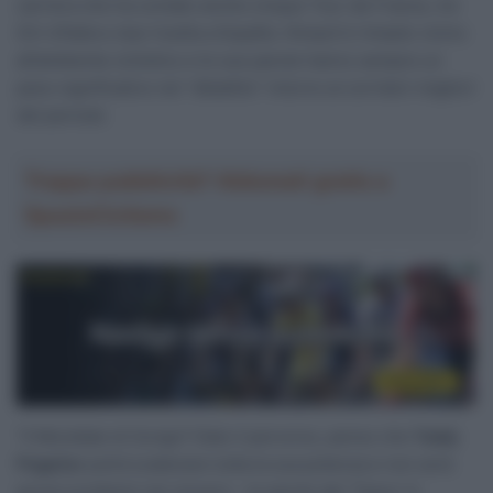
carriera che ha contato anche cinque Tour de France, tre
Giri d’Italia e due Vuelta a España. Hinault è rimasto vicino
all’ambiente ciclistico e le sue parole hanno sempre un
peso significativo nel “dibattito” intorno ai corridori migliori
del periodo
Troppa pubblicità? Abbonati gratis a
SpazioCiclismo
“Il Mondiale di Zurigo? Dato il percorso, penso che
Tadej
Pogačar
potrà scatenare tutta la sua potenza e non avrà
grossi problemi nel vincere – le parole del ‘Tasso’ in