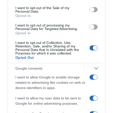
Please note that this website/app uses one or more Google
services and may gather and store information including but
I want to opt-out of the Sale of my
Personal Data.
not limited to your visit or usage behaviour. You may click to
Opted In
grant or deny consent to Google and its third-party tags to
use your data for below specified purposes in below Google
I want to opt-out of processing my
consent section.
Presentazione
Personal Data for Targeted Advertising.
Percorso
Opted In
e
I want to opt-out of Collection, Use,
Favoriti
Retention, Sale, and/or Sharing of my
Super
Personal Data that Is Unrelated with the
Purposes for which it was collected.
8
Opted Out
Classic
2025
Google consents
Presentazione Percorso e Favoriti Super 8 Classic
I want to allow Google to enable storage
2025
related to advertising like cookies on web or
device identifiers in apps.
Tour
of
I want to allow my user data to be sent to
Huangshan
Google for online advertising purposes.
2025,
la