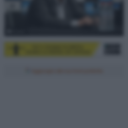
© Sirotti
Aggiungici alle tue fonti preferite