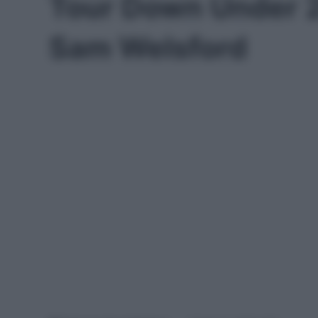
Tour Down Under 20
Sam Welsford