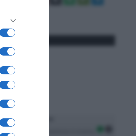
Tube
Play
RSS
#SpazioTalk
Ascolta SpazioTalk!
Seguici sulle migliori piattaforme di streaming: