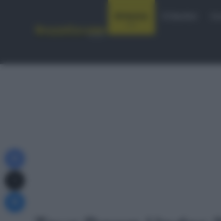
Notizie
Startlist
Co
Facebook
X
Messenger