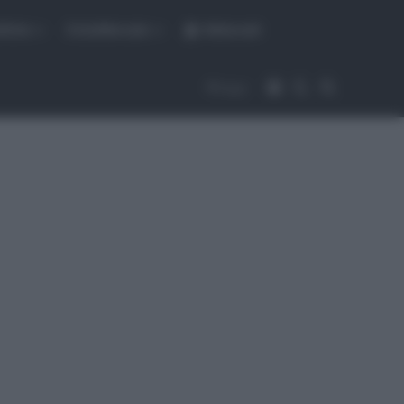
fiche
CicloMercato
Abbonati
Accedi
Cambia aspet
Cerca
Segui