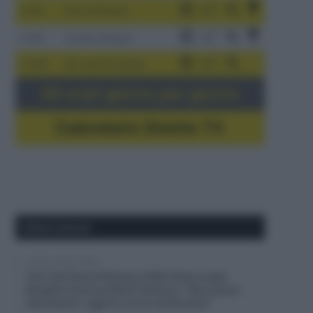
3-9/8
Giro di Polonia
4-8/8
Vuelta a Burgos
5-16/8
Giro del Portogallo
Gli orari giorno per giorno
Calendario Dirette TV
Ultimi articoli
7 Agosto 2026, 20:00
Tour de France Femmes 2026, Elisa Longo
Borghini terza sul Mont Ventoux: “Non posso
lamentarmi, oggi ho corso molto bene”