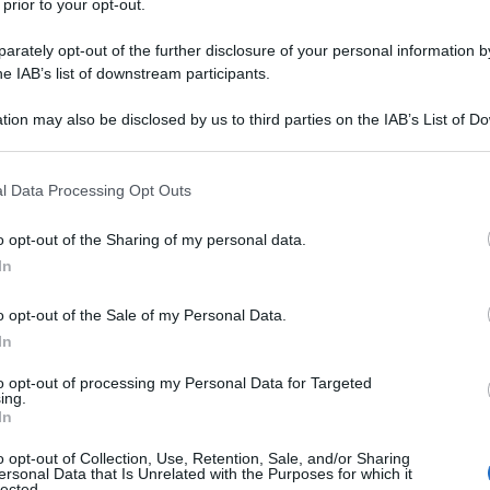
 prior to your opt-out.
rately opt-out of the further disclosure of your personal information by
he IAB’s list of downstream participants.
tion may also be disclosed by us to third parties on the IAB’s List of 
 that may further disclose it to other third parties.
 that this website/app uses one or more Google services and may gath
l Data Processing Opt Outs
including but not limited to your visit or usage behaviour. You may click 
 to Google and its third-party tags to use your data for below specifi
o opt-out of the Sharing of my personal data.
ogle consent section.
In
po aver vinto la prima frazione, lo sprinter della
Red Bull –
pietta imponendosi anche sul traguardo di Tanunda, al
o opt-out of the Sale of my Personal Data.
glers Hill, da scalare tre volte. Malgrado una caduta ad inizio
In
ntemente non sul suo corpo, il leader della generale rafforza
to opt-out of processing my Personal Data for Targeted
rint dominato dopo essere stato perfettamente lanciato dai
ing.
la conclusione. Imprendibile, il 29enne australiano si
In
y) e
Bryan Coquard
(Cofidis), con il belga che è ora secondo
o opt-out of Collection, Use, Retention, Sale, and/or Sharing
nan
(Visma|Lease a Bike), per la somma dei piazzamenti.
ersonal Data that Is Unrelated with the Purposes for which it
lected.