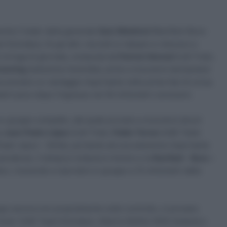
nche il leder della generale
Sam Welsford
(Red Bull-Bora-
Emirates), fra gli altri, ma tutti si rialzano e riescono a
la fuga di giornata, composta da
Patrick Konrad
(Lidl-Trek),
rowning
(selezione Australia), primo a muoversi lanciandosi
cumulare un vantaggio importante nelle prime fasi di corsa.
erli poco dopo l’ingresso nei 50 chilometri conclusivi.
ì un gruppo compatto, dal quale provano a muoversi alcuni
ra
Juan Pedro López
(Lidl-Trek),
Pablo Torres
(UAE Team
eam Jayco – AlUla), portando ad una selezione importante
pendenze. Il distacco tuttavia è minimo e la
Red Bull – Bora –
o, riuscendo a riportarlo in gruppo a 15 chilometri dalla
ppo ancora non propriamente sotto controllo, ci provano
ler (UAE Team Emirates), Alberto Bettiol (XDS Astana) e