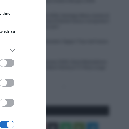
VIDEO: Quarta Tappa Vuelta a Burgos 2026
7 Agosto 2026, 18:27
 third
Giro del Portogallo 2026, Santiago Mesa resiste di
un soffio alla rimonta di Daniel Cavia e conquista il
primo successo tra i pro’
Downstream
7 Agosto 2026, 17:59
VIDEO: Ultimo Chilometro Tappa 7 Tour de France
Femmes 2026
er and store
to grant or
7 Agosto 2026, 17:38
ed purposes
Tour de France Femmes 2026, Kasia Niewiadoma
ribalta la corsa sul Mont Ventoux! 3ª Elisa Longo
Borghini
Pagina
Prossima
precedente
Pagina
Seguici qui
Facebook
X
You
Apple
Spotify
Google
Telegram