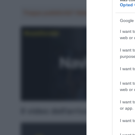
Opted 
Troppa pubblicità? Abbonati gratis a Sp
Google 
I want t
web or d
I want t
purpose
I want 
I want t
web or d
I want t
or app.
Il video dell’arrivo
I want t
I want t