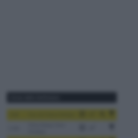
Corse della Settimana
1-9/8
Tour de France Femmes
China Xizang Trans-
2-6/8
Himalaya