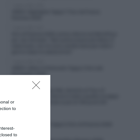
7 Agosto 2026, 19:56
VIDEO: Highlights Tappa 7 Tour de France
Femmes 2026
7 Agosto 2026, 19:47
Giro di Polonia 2026, prima vittoria nel WorldTour
per Jan Christen: “Non potrei essere più felice. È
stata tosta, non mi sono sentito bene per tutto il
giorno dopo la caduta di ieri”
7 Agosto 2026, 19:25
VIDEO: Ultimi 4 Chilometri Tappa 2 Giro del
Portogallo 2026
7 Agosto 2026, 19:20
Solution Tech Nippo Rali, dominio al Tour of
Kahramanmaraş: vittoria in tutte e quattro le tappe
sonal or
e nella classifica finale (e più di 100 punti UCI
guadagnati)
ection to
7 Agosto 2026, 18:55
VIDEO: Highlights Tappa 5 Giro di Polonia 2026
nterest-
closed to
7 Agosto 2026, 18:45