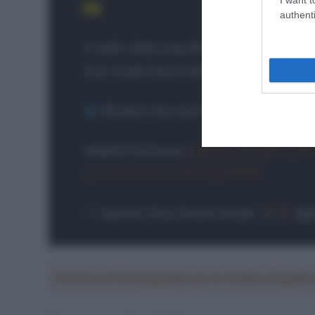
authenti
A well-oiled machine with no faults t
one could have stopped
@sam
Stream the race now on 7plus:
htt
Health Partners |
@santosltd
#TourD
pic.twitter.com/670q43l0Rw
— Santos Tour Down Under
(@t
Crea la tua Fantasquadra per la Vuelta a Españ