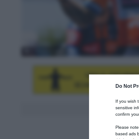
© Tour Down Under
Do Not Pr
If you wish 
sensitive in
Aggiungici al
confirm your
Please note
based ads b