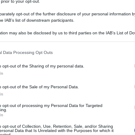
 prior to your opt-out.
rately opt-out of the further disclosure of your personal information by
he IAB’s list of downstream participants.
tion may also be disclosed by us to third parties on the IAB’s List of 
 that may further disclose it to other third parties.
 that this website/app uses one or more Google services and may gath
l Data Processing Opt Outs
including but not limited to your visit or usage behaviour. You may click 
 to Google and its third-party tags to use your data for below specifi
o opt-out of the Sharing of my personal data.
ogle consent section.
In
o opt-out of the Sale of my Personal Data.
2024
. Partiti nel corso della seconda scalata del Monte
In
due allungano nel corso della salita e riescono poi a
to opt-out of processing my Personal Data for Targeted
i scompongono nell’inseguire malgrado un gap ancora ridotto.
ing.
In
poussin
(Arkéa-B&B Hotels) ad imporsi, superando
Michael
ometro molto tattico, che vede gli inseguitori avvicinarsi, ma
o opt-out of Collection, Use, Retention, Sale, and/or Sharing
ersonal Data that Is Unrelated with the Purposes for which it
a. A conquistare la volata dei battuti, che vale il terzo
lected.