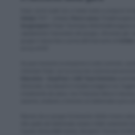
Dopo i primi scatti non ci mette molto a comporsi la f
Geleijn
(TDT – Unibet),
Pierre Latour
(TotalEnergies)
Sergiampietri
(Team Technipes #InEmiliaRomagna) 
rapidamente il benestare del gruppo, sfiorando già i du
gruppo li lascia fare e prima dell’intervento di
Cofidis
arriva a 6’30”.
Da quel momento la situazione è sotto controllo, oscill
chilometri finali, con la corsa che comincia ad avvicin
Education – EasyPost
e
UAE Team Emirates
a prende
dimezzato, ma davanti è iniziata la bagarre tra i fuggi
inizialmente da Latour, ma il francese fatica in disce
assieme, andando a rientrare sul battistrada a poco pi
Ripreso da un gruppo fortemente ridotto invece Latour,
Alle spalle dei battistrada restano infatti solamente
Fayolle (Arkea B&B Hotels), Benjamin Thomas (Cofidi