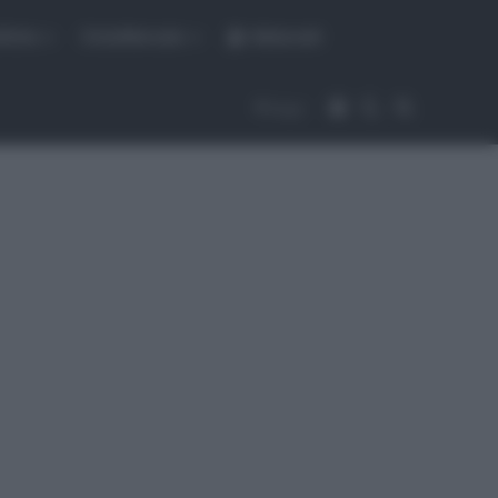
fiche
CicloMercato
Abbonati
Accedi
Cambia aspet
Cerca
Segui