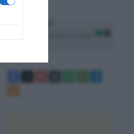
Ascolta SpazioTalk!
Seguici sulle migliori piattaforme di streaming:
Facebook
X
You
Apple
Spotify
Google
Telegram
Tube
Play
RSS