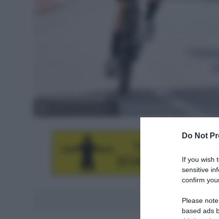
© Sprint Cycling Agency
Do Not Pr
If you wish 
sensitive in
confirm your
Aggiungici al
Please note
based ads b