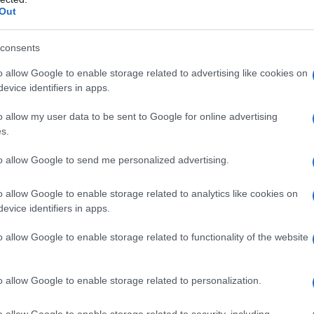
ico Pozzovivo
(VF Group – Bardiani CSF – Faizanè),
Out
consents
azioCiclismo
o allow Google to enable storage related to advertising like cookies on
evice identifiers in apps.
o allow my user data to be sent to Google for online advertising
s.
to allow Google to send me personalized advertising.
o allow Google to enable storage related to analytics like cookies on
evice identifiers in apps.
o allow Google to enable storage related to functionality of the website
o allow Google to enable storage related to personalization.
o allow Google to enable storage related to security, including