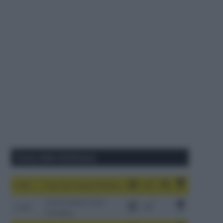
Corse della Settimana
1-9/8
Tour de France Femmes
China Xizang Trans-
2-6/8
Himalaya