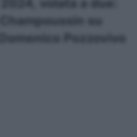
 2024, volata a due:
t Champoussin su
° Domenico Pozzovivo