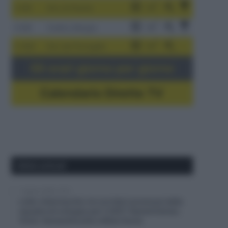
3-9/8
Giro di Polonia
4-8/8
Vuelta a Burgos
5-16/8
Giro del Portogallo
Gli orari giorno per giorno
Calendario Dirette TV
Ultimi articoli
7 Agosto 2026, 13:31
Lotto-Intermarché, tre corridori promossi dalla
squadra di sviluppo per il 2027: Kamiel Eeman,
Victor Vaneeckhoutte e Milan Donie