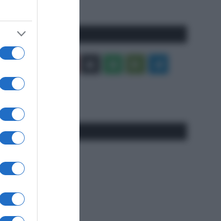
precedente
Pagina
Seguici qui
Facebook
X
You
Apple
Spotify
Google
Telegram
Tube
Play
RSS
#SpazioTalk