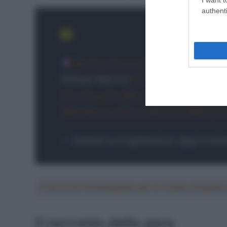
authenti
@clemchampou
of
@arkeabbhote
Alfredo Martini
#GCNracing
#RoadBi
#CyclingLife
#Bicycle
#InstaCycling
#BikeRacing
#CycleRacing
#Bike
#c
— GlobalCyclingNetwork (@gcntwe
Crea la tua Fantasquadra per la Vuelta a Españ
Il racconto della gara