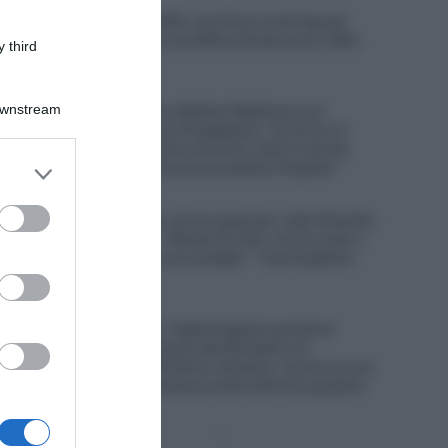
Vuelta a España 2026, una frana costringe gli
organizzatori a una modifica del percorso della
 third
penultima tappa
7 Agosto 2026, 10:38
Downstream
Visma|Lease a Bike, Mattias Skjelmose sul
connazionale Jonas Vingegaard: “Su di lui c’è
sempre una pressione enorme, tutto il mondo
er and store
pensa sia l’unico che possa battere Pogačar”
to grant or
7 Agosto 2026, 10:20
ed purposes
UAE Emirates XRG, ancora guai per João Almeida,
caduto in Polonia: “Niente di rotto, ma ho male a
un ginocchio ed a una caviglia” – Il portoghese
costretto al ritiro
7 Agosto 2026, 9:47
UAE Emirates XRG, Tadej Pogačar guarda al
futuro: “Nel 2027 punto alla Roubaix e al
Mondiale, nel 2028 all’oro olimpico, anche se non
è una cosa che interessa molto alla mia squadra”
Pagina
Prossima