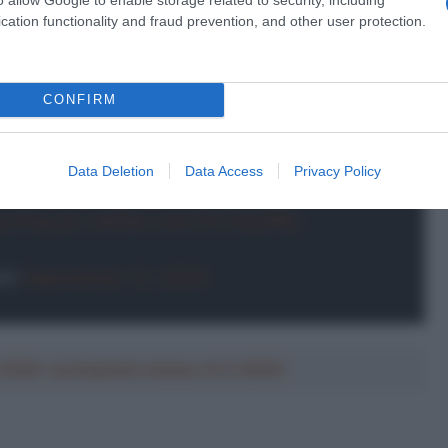
cation functionality and fraud prevention, and other user protection.
CONFIRM
ls
wins the Giro della Toscana – Memorial
ke
#GCN
#Racing
#GlobalCyclingNetwork
Data Deletion
Data Access
Privacy Policy
#RoadCycling
#Cyclist
#BikeLife
ycling
pic.twitter.com/1lcTznj3Wy
et)
September 12, 2024
a 2026: montepremi minimo di 5.000€!