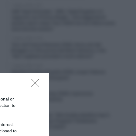
7 Agosto 2026, 12:57
UAE Team Emirates – XRG, Tadej Pogačar e il
rapporto con Primoz Rogliç: “Una leggenda di
questo sport; dopo Tour 2020 non ero felice come
sarei dovuto essere”
7 Agosto 2026, 12:25
Tour de France Femmes 2026, Anna van der
Breggen si ritira prima del Mont Ventoux, il ds:
“Non vogliamo prendere rischi ulteriori”
7 Agosto 2026, 12:00
Startlist Vuelta a España 2026, scopri l’elenco
provvisorio dei partecipanti
7 Agosto 2026, 11:45
Arctic Race of Norway 2026, il percorso
sonal or
(altimetrie e planimetrie)
ection to
7 Agosto 2026, 11:27
Movistar, Enric Mas: “Alla Vuelta obiettivo top 5,
ma anche una tappa; Pogačar? Dobbiamo
nterest-
concentrarci su noi stessi”
closed to
7 Agosto 2026, 10:54