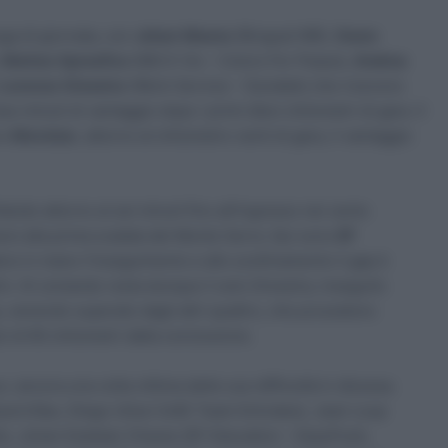
uga di giornata, con
Johan Meens
(Bingoal WB),
Owen
,
Matteo Spreafico
(MG K Vis – Colors For Peace),
Andrea
e
Lorenzo Ginestra
(Work Service – Dynatek) che ricevono
e minuti di vantaggio dopo i primi dieci chilometri di gara. Il
e
Movistar
, attorno al chilometro venti di gara, il vantaggio
ando attorno ai sei minuti fino all’ingresso nei cento
arsi alla prima scalata del Monte Serra. Qui sono
EF
re in mano l’inseguimento e allo scollinamento il gap è
tivi. Al comando resta dunque il solo Ginestra, inseguito
sa, venendo superato dagli altri quattro, che procedono
ù di 60 chilometri dalla conclusione.
 ancora una volta vittima delle sue difficoltà in discesa.
 Sjoerd Bax, Diego Ulissi (UAE Team Emirates), Jean Loup
s), Johan Esteban Chaves (EF Education – EasyPost),