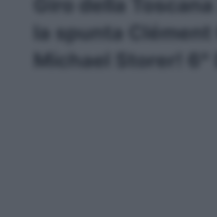
Giro della Toscana
la spunta Clémen
Michael Storer! 6