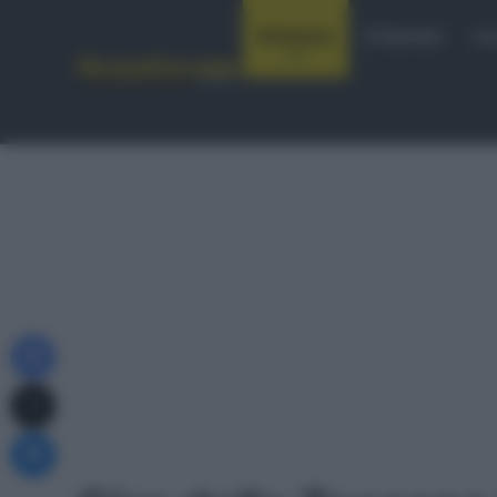
Notizie
Startlist
Co
Facebook
X
Messenger