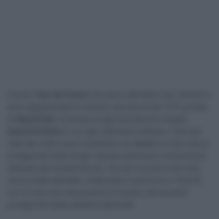
Il primo
Tour de France
che parte dall’Italia è qui. Amiche e
amici appassionati di ciclismo, benvenuti alla 175ª puntata
di
SpazioTalk
, il podcast di approfondimento targato
SpazioCiclismo
in cui ogni settimana trattiamo i temi più
caldi del nostro sport prediletto con dibattiti e interviste ai
protagonisti della strada. Questa settimana è interamente
dedicata alla Grande Boucle, che per la prima volta nella
storia scatta dall’Italia. Analizziamo il percorso e i favoriti
con le interviste alla partenza di quattro dei possibili
protagonisti della classifica generale.