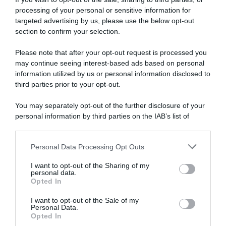
processing of your personal or sensitive information for
targeted advertising by us, please use the below opt-out
section to confirm your selection.
Please note that after your opt-out request is processed you
may continue seeing interest-based ads based on personal
Tour de France Daily #21 – Il
Tour de France Daily #19 –
information utilized by us or personal information disclosed to
commento finale del Tour de
Pogačar scrive l’epica
third parties prior to your opt-out.
France 2026 (Podcast)
dell’Alpe d’Huez. Del Toro-
Skjelmose, storie tese?
27 Luglio 2026, 20:12
You may separately opt-out of the further disclosure of your
(podcast)
personal information by third parties on the IAB’s list of
24 Luglio 2026, 20:03
downstream participants.
Personal Data Processing Opt Outs
This information may also be disclosed by us to third parties
on the IAB’s List of Downstream Participants that may further
I want to opt-out of the Sharing of my
disclose it to other third parties.
personal data.
Opted In
Please note that this website/app uses one or more Google
services and may gather and store information including but
I want to opt-out of the Sale of my
Personal Data.
not limited to your visit or usage behaviour. You may click to
Opted In
grant or deny consent to Google and its third-party tags to