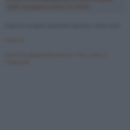
2026: montepremi minimo di 5.000€!
Supporta il progetto SpazioTalk seguendo i canali social:
Facebook
SpazioTalk (@spaziotalkciclismo) • Foto e video di
Instagram#S