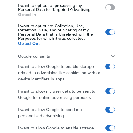
use your data for below specified purposes in below Google
Tour de France Daily #18 –
Tour de France Daily 2026,
I want to opt-out of processing my
Carapaz da urlo, ora cosa fa
Remco Evenepoel è il re della
consent section.
Personal Data for Targeted Advertising.
la UAE? (podcast)
cronometro – Tadej Pogačar
Opted In
controlla, Florian Lipowitz ko
23 Luglio 2026, 19:33
(Podcast)
I want to opt-out of Collection, Use,
Retention, Sale, and/or Sharing of my
21 Luglio 2026, 20:53
Personal Data that Is Unrelated with the
Purposes for which it was collected.
Opted Out
Google consents
I want to allow Google to enable storage
related to advertising like cookies on web or
device identifiers in apps.
I want to allow my user data to be sent to
Tour de France Daily #10, La
Tour de France Daily #9 – Il
Google for online advertising purposes.
rivincita di Tadej Pogačar a
numero di Van Der Poel e la
Le Lioran (Podcast)
tattica della UAE (podcast)
I want to allow Google to send me
14 Luglio 2026, 20:24
12 Luglio 2026, 20:01
personalized advertising.
I want to allow Google to enable storage