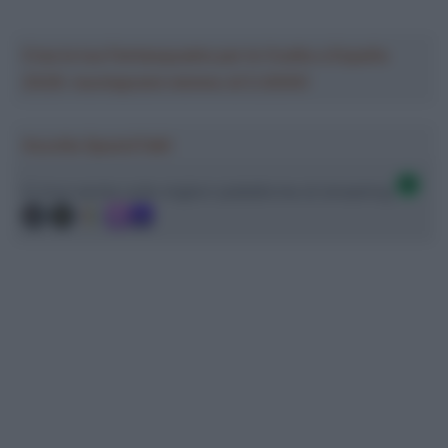
Crea la tua Fantasquadra per la Vuelta a España
2026: montepremi minimo di 5.000€!
Ascolta SpazioTalk!
Ci trovi anche sulle migliori piattaforme di streaming