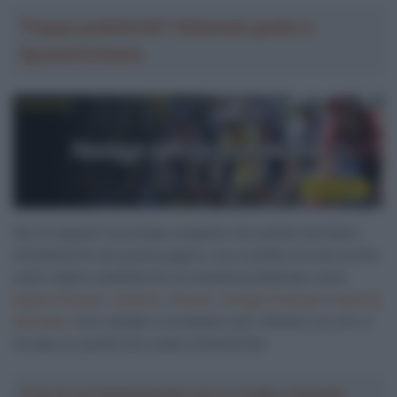
Troppa pubblicità? Abbonati gratis a
SpazioCiclismo
Qui di seguito la puntata completa che potete ascoltare
direttamente da questa pagina, ma ci potete trovare anche
sulle migliori piattaforme di streaming dedicate come
Apple Podcast
,
Castbox
,
Deezer
,
Google Podcast
o
Spotify
,
Spreaker
(non esitate a contattarci per indicarci se non ci
trovate su quella che usate solitamente).
Crea la tua Fantasquadra per la Vuelta a España