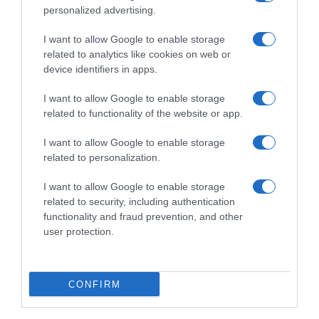
Ottobre)
Ottobre)
personalized advertising.
2 Ottobre 2023, 14:45
2 Ottobre 2023, 14:15
I want to allow Google to enable storage
related to analytics like cookies on web or
device identifiers in apps.
I want to allow Google to enable storage
related to functionality of the website or app.
Commenta
I want to allow Google to enable storage
related to personalization.
I want to allow Google to enable storage
© Copyright 2026, All Rights Reserved Designed by
related to security, including authentication
functionality and fraud prevention, and other
©SpazioCiclismo
Preferenze Privacy
user protection.
Contatti
Redazione
Privacy & Cookie Policy
Pubblicità
Lavora con noi
VeloPro
CONFIRM
Facebook
X
You
Apple
Spotify
Google
Telegram
RSS