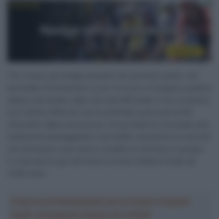
Tre, invece, gli strappi presenti nel secondo anello, che
dovrebbe movimentare un po’ la corsa e invogliare qualche
attacco da lontano dato che sarà affrontato in tre occasioni,
con l’ultimo GPM che verrà scollinato a poco più di 60
chilometri dalla conclusione. Da qui all’arrivo la strada sarà
totalmente pianeggiante e dovrebbe consentire ai velocisti
che dovessero aver perso contatto di rientrare in gruppo
in vista dei tre giri del breve circuito cittadino finale da
4300 metri.
Crea la tua Fantasquadra per la Vuelta a España
2026: montepremi minimo di 5.000€!