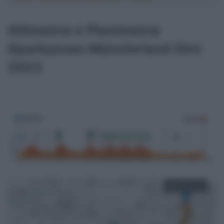
Altimetria e Planimetria
Sparkassen Münsterland Giro
2023