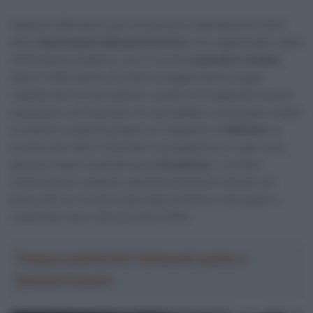
Qualche difficoltà in più nel percorso dell’edizione 2023
dello
Sparkassen Münsterland Giro
. Gli organizzatori della
semiclassica tedesca, che si correrà
martedì 3 ottobre
,
hanno infatti deciso di indurire leggermente la gara
rispetto alle scorse edizioni, anche se le asperità inserite
quest’anno nel tracciato non dovrebbero comunque evitare
la classica volata di gruppo sul traguardo di
Münster
al
termine dei 194,2 chilometri in programma. In ogni caso,
già poco dopo la partenza da
Osnabrück
i corridori
incontreranno qualche saliscendi prima di entrare nel
primo dei tre circuiti di giornata, all’interno del quale si
scalerà per due volte un primo GPM.
Troppa pubblicità? Abbonati gratis a
SpazioCiclismo