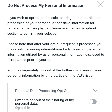
Do Not Process My Personal Information
Parigi-Tours 2023, il percorso (Altimetria e
Planimetria)
If you wish to opt-out of the sale, sharing to third parties, or
processing of your personal or sensitive information for
Binche-
targeted advertising by us, please use the below opt-out
Chimay-
section to confirm your selection.
Binche
2023,
Please note that after your opt-out request is processed you
il
may continue seeing interest-based ads based on personal
percorso
information utilized by us or personal information disclosed to
(Altimetria
third parties prior to your opt-out.
e
Planimetria)
You may separately opt-out of the further disclosure of your
Binche-Chimay-Binche 2023, il percorso (Altimetria
personal information by third parties on the IAB’s list of
e Planimetria)
downstream participants.
Personal Data Processing Opt Outs
This information may also be disclosed by us to third parties
Articoli correlati
on the IAB’s List of Downstream Participants that may further
I want to opt-out of the Sharing of my
disclose it to other third parties.
personal data.
Opted In
Please note that this website/app uses one or more Google