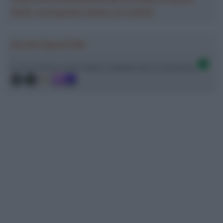
2026: montepremi minimo di 5.000€!
Ascolta SpazioTalk!
Ci trovi anche sulle migliori piattaforme di streaming