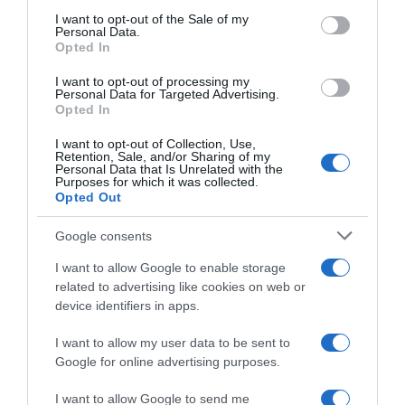
services and may gather and store information including but
I want to opt-out of the Sale of my
Personal Data.
not limited to your visit or usage behaviour. You may click to
Opted In
grant or deny consent to Google and its third-party tags to
use your data for below specified purposes in below Google
I want to opt-out of processing my
Sparkassen Münsterland
Sparkassen Münsterland
consent section.
Personal Data for Targeted Advertising.
Giro 2023, Per Strand
Giro 2023, la startlist
Opted In
Hagenes vince senza
definitiva
saperlo!
3 Ottobre 2023, 9:55
I want to opt-out of Collection, Use,
Retention, Sale, and/or Sharing of my
3 Ottobre 2023, 17:36
Personal Data that Is Unrelated with the
Purposes for which it was collected.
Opted Out
Google consents
I want to allow Google to enable storage
related to advertising like cookies on web or
device identifiers in apps.
I want to allow my user data to be sent to
Google for online advertising purposes.
Ciclismo in TV e Streaming:
Calendario e Orario Corse
gli orari della settimana (2 – 8
della Settimana (2 – 8
I want to allow Google to send me