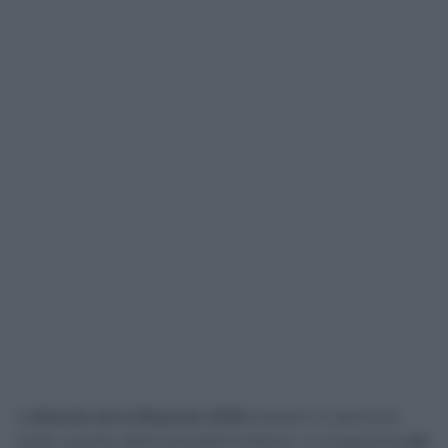
La
Boucles de la Mayenne 2026
propone un percorso
simile a quello delle precedenti edizioni. In programma
dal