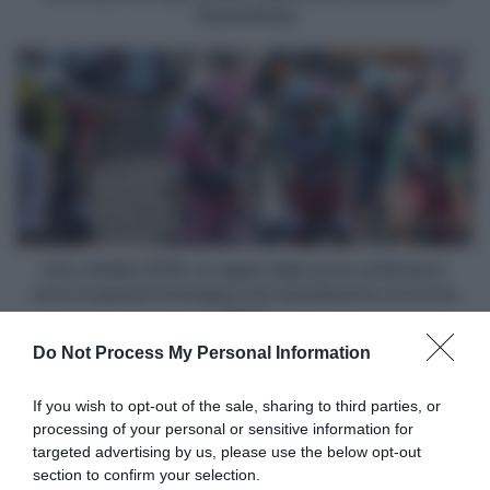
Planimetria)
Giro
d'Italia
2026,
le
tappe
della
terza
settimana:
ecco
le
Giro d'Italia 2026, le tappe della terza settimana:
grandi
ecco le grandi montagne che decideranno la Corsa
montagne
Rosa
che
Do Not Process My Personal Information
decideranno
Articoli correlati
la
Corsa
If you wish to opt-out of the sale, sharing to third parties, or
Rosa
processing of your personal or sensitive information for
targeted advertising by us, please use the below opt-out
section to confirm your selection.