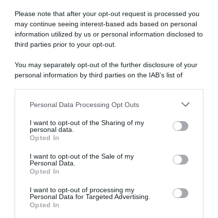
Please note that after your opt-out request is processed you
may continue seeing interest-based ads based on personal
information utilized by us or personal information disclosed to
VIDEO: Ultimi 5 Chilometri
Boucles de la Mayenne 2026,
Tappa 3 Boucles de la
ancora Olav Kooij! 6° Alberto
third parties prior to your opt-out.
Mayenne 2026
Dainese e 8° Alessio
Magagnotti, Benoît
You may separately opt-out of the further disclosure of your
31 Maggio 2026, 18:44
Cosnefroy conquista la corsa
personal information by third parties on the IAB’s list of
31 Maggio 2026, 16:01
downstream participants.
Personal Data Processing Opt Outs
This information may also be disclosed by us to third parties
on the IAB’s List of Downstream Participants that may further
I want to opt-out of the Sharing of my
disclose it to other third parties.
personal data.
Opted In
Please note that this website/app uses one or more Google
services and may gather and store information including but
I want to opt-out of the Sale of my
Personal Data.
not limited to your visit or usage behaviour. You may click to
Opted In
grant or deny consent to Google and its third-party tags to
use your data for below specified purposes in below Google
I want to opt-out of processing my
VIDEO: Ultimi 5 Chilometri
Boucles de la Mayenne 2026,
consent section.
Personal Data for Targeted Advertising.
Tappa 2 Boucles de la
bagarre fino all’ultimo: la
Opted In
Mayenne 2026
spunta Benoit Cosnefroy! 3°