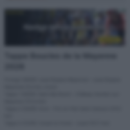
Tappe Boucles de la Mayenne
2026
Prologo (28/05): Laval (Espace Mayenne) – Laval (Espace
Mayenne) (5,4 km, crono)
Tappa 1 (29/05): Saint-Berthevin – Château-Gontier-sur-
Mayenne (172,4 km)
Tappa 2 (30/05): Aron – Pré-en-Pail-Saint-Samson (215,1
km)
Tappa 3 (31/05): Cossé-le-Vivien – Laval (147,7 km)