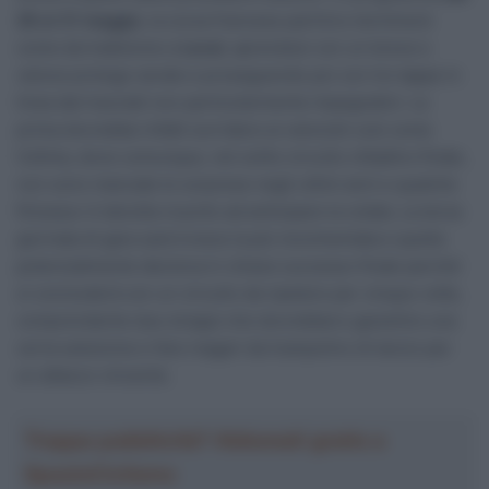
28 al 31 maggio
, la corsa francese partirà e terminerà
come da tradizione a
Laval
, aprendosi con un breve e
veloce prologo serale e proseguendo poi con tre tappe in
linea dai tracciati non particolarmente impegnativi. La
prima dovrebbe infatti sorridere ai velocisti così come
l’ultima, dove comunque, nel solito circuito cittadino finale,
non sono mancate le sorprese negli ultimi anni e qualche
finisseur è talvolta riuscito ad anticipare la volata. La terza
giornata di gara sarà invece la più movimentata e quella
potenzialmente decisiva in chiave successo finale perché
si concluderà con un circuito da ripetere per cinque volte,
comprendente due strappi che dovrebbero garantire una
certa selezione e fare magari da trampolino di lancio per
un attacco vincente.
Troppa pubblicità? Abbonati gratis a
SpazioCiclismo