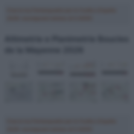
Crea la tua Fantasquadra per la Vuelta a España
2026: montepremi minimo di 5.000€!
Altimetrie e Planimetrie Boucles
de la Mayenne 2026
Crea la tua Fantasquadra per la Vuelta a España
2026: montepremi minimo di 5.000€!