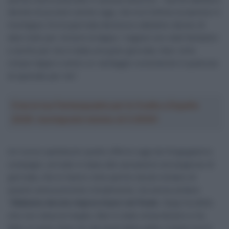
decido di provarci anche oggi, che era l’ultima occasione in
montagna. Era la giornata decisiva e abbiamo deciso di
dare tutto per vincere la tappa. I ragazzi son stati fantastici
e anche per me è stata una gran giornata. Aver vinto
cinque tappe e avere un vantaggio consistente è qualcosa
di speciale per me”.
Crea la tua Fantasquadra per la Vuelta a España
2026: montepremi minimo di 5.000€!
Un nuovo spettacolo quello offerto oggi da Vingegaard e
compagni, arrivato in base alle sensazioni ed esigenze di
giornata, che lo hanno visto partire da più lontano di
quanto aveva previsto inizialmente, ma senza esitare:
“
Abbiamo dovuto improvvisare nel finale
. Sepp ha detto
che non stava al meglio, Bart è stato straordinario e ha
fatto un gran ritmo sin dai piedi della salita. Il piano era d