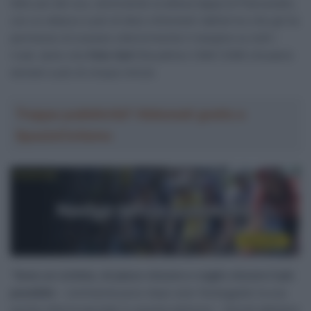
fatto più del suo, dominando la attesa tappa di Piancavallo,
con un attacco a più di dieci chilometri dall’arrivo che gli ha
permesso di scavare ulteriormente il margine su tutti i
rivali, tanto che
Felix Gall
(Decathlon CMA CGM) chiuderà
domani a più di cinque minuti.
Troppa pubblicità? Abbonati gratis a
SpazioCiclismo
“
Sono un ciclista, mi piace vincere e voglio vincere il più
possibile
– commenta poco dopo aver festeggiato la sua
quinta vittoria parziale in questa edizione – Quindi abbiamo