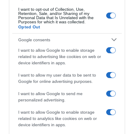
Christian Scaroni! 6° Alberto
me sarebbe un sogno, ne
Bettiol
stiamo parlando”
I want to opt-out of Collection, Use,
Retention, Sale, and/or Sharing of my
6 Agosto 2026, 16:51
5 Agosto 2026, 10:39
Personal Data that Is Unrelated with the
Purposes for which it was collected.
Opted Out
Google consents
I want to allow Google to enable storage
related to advertising like cookies on web or
device identifiers in apps.
I want to allow my user data to be sent to
Google for online advertising purposes.
Visma|Lease a Bike, il parere
Vuelta a Burgos 2026,
di Trine Vingegaard Hansen:
doppietta Visma ad aprire i
I want to allow Google to send me
“Il ciclismo è uno sport
giochi: Matthew Brennan
personalized advertising.
antiquato, ma continuando a
domina lo sprint sul
far gestire le cose a ex
compagno Ben Tulett
I want to allow Google to enable storage
corridori non cambierà mai
4 Agosto 2026, 16:40
related to analytics like cookies on web or
nulla”
device identifiers in apps.
5 Agosto 2026, 10:18