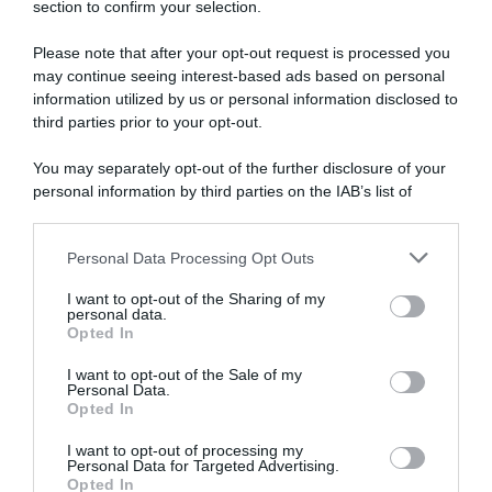
section to confirm your selection.
Please note that after your opt-out request is processed you
may continue seeing interest-based ads based on personal
information utilized by us or personal information disclosed to
Visma|Lease a Bike, Mattias
Giro di Polonia 2026, la
Skjelmose sul connazionale
vittoria inaspettata di Bart
third parties prior to your opt-out.
Jonas Vingegaard: “Su di lui
Lemmen: “Dopo la caduta
c’è sempre una pressione
non ero neanche certo di
You may separately opt-out of the further disclosure of your
enorme, tutto il mondo pensa
riuscire a continuare…”
personal information by third parties on the IAB’s list of
sia l’unico che possa battere
6 Agosto 2026, 18:50
downstream participants.
Pogačar”
7 Agosto 2026, 10:38
Personal Data Processing Opt Outs
This information may also be disclosed by us to third parties
on the IAB’s List of Downstream Participants that may further
I want to opt-out of the Sharing of my
disclose it to other third parties.
personal data.
Opted In
Please note that this website/app uses one or more Google
services and may gather and store information including but
I want to opt-out of the Sale of my
Personal Data.
not limited to your visit or usage behaviour. You may click to
Opted In
grant or deny consent to Google and its third-party tags to
use your data for below specified purposes in below Google
I want to opt-out of processing my
Giro di Polonia 2026, Bart
Visma|Lease a Bike, l’arrivo di
consent section.
Personal Data for Targeted Advertising.
Lemmen resiste al ritorno di
Fabio Jakobsen è vicino: “Per
Opted In