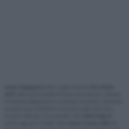
Jonas Vingegaard
mette il sigillo finale al
Giro d’Italia
2026
. Manca la formalità di Roma, ma ormai per il danese
la missione Maglia Rosa è compiuta riuscendo a dominare
la scena come raramente si era visto negli ultimi anni,
eccezion fatta per il suo grande rivale
Tadej Pogacar
.
Anche oggi però il leader della
Visma | Lease a Bike
ha