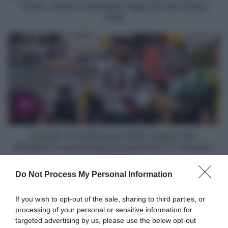
VIDEO: Ultimi 2 Chilometri Tappa 20 Giro d'Italia
2026
Boucles
de
la
Mayenne
2026,
bagarre
fino
all'ultimo:
la
spunta
Boucles de la Mayenne 2026, bagarre fino
Benoit
all'ultimo: la spunta Benoit Cosnefroy! 3° Vincenzo
Cosnefroy!
Albanese
3°
Do Not Process My Personal Information
Vincenzo
Articoli correlati
Albanese
If you wish to opt-out of the sale, sharing to third parties, or
processing of your personal or sensitive information for
targeted advertising by us, please use the below opt-out