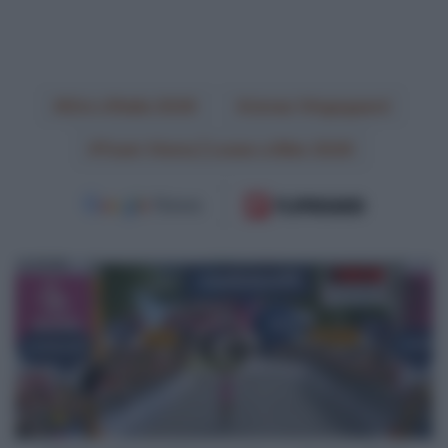
Giro d'Italia 2026
Jonas Vingegaard
Team Visma | Lease a Bike 2026
VIDEO:
Ultimi
2
Chilometri
Tappa
20
Giro
d'Italia
2026