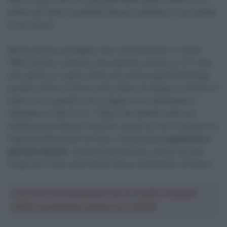
partire più tardi, ma abbiam dovuto cambiarlo e son partito
un po’ prima”.
Manca ancora una tappa, ma è una formalità e il classe
1996, che ben conosce cosa significa vincere un GT visto
che questo è il quarto della sua carriera (permettendogli
peraltro di fare la storia come ottavo di sempre a vincere in
tutte e tre le grandi corse a tappe di tre settimana), ci
risparmia le frasi di rito: “Spero che domani sarà una
semplice giornata per velocisti, anche se non si sa mai e la
fuga potrebbe anche arrivare. Ovviamente
ci godremo la
giornata domani
, ma anche questa sera, anche se sarà
lunga con il volo verso Roma. Ma ce la godremo di sicuro”.
Crea la tua Fantasquadra per la Vuelta a España
2026: montepremi minimo di 5.000€!