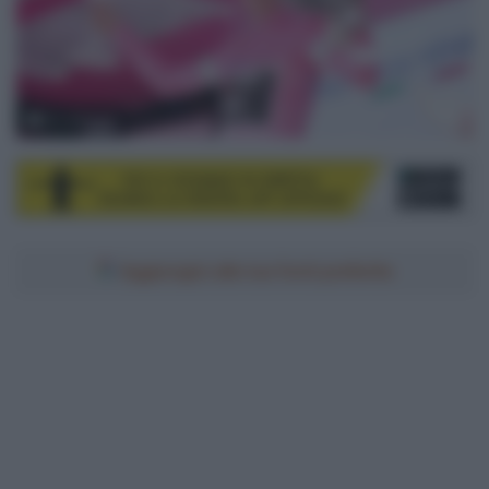
© LaPresse
Aggiungici alle tue fonti preferite