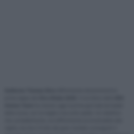
Guillermo Thomas Silva
difficilmente dimenticherà le
prime tappe del
Giro d’Italia 2026
. Il corridore della
XDS
Astana Team
ha vissuto oggi la prima giornata da leader
della corsa, con la maglia rosa sulle spalle. Un obiettivo
che, probabilmente, era difficilmente pronosticabile alla
vigilia, ma che è frutto del gran risultato conseguito il