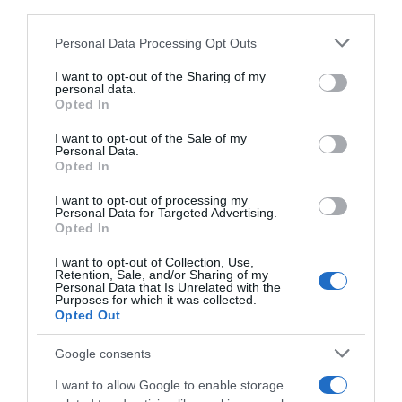
downstream participants.
6 Agosto 2026, 20:00
Personal Data Processing Opt Outs
This information may also be disclosed by us to third parties
on the IAB’s List of Downstream Participants that may further
I want to opt-out of the Sharing of my
disclose it to other third parties.
personal data.
Opted In
Please note that this website/app uses one or more Google
services and may gather and store information including but
I want to opt-out of the Sale of my
Personal Data.
not limited to your visit or usage behaviour. You may click to
Opted In
grant or deny consent to Google and its third-party tags to
use your data for below specified purposes in below Google
I want to opt-out of processing my
XDS Astana, il monegasco
Clásica Castilla y Leon 2026,
consent section.
Personal Data for Targeted Advertising.
Victor Langellotti si unisce al
secondo successo in due
Opted In
team con effetto immediato:
giorni per Guillermo Thomas
“Voglio contribuire al
Silva – 3° Christian Scaroni,
I want to opt-out of Collection, Use,
successo della squadra”
8° Diego Ulissi
Retention, Sale, and/or Sharing of my
Personal Data that Is Unrelated with the
1 Agosto 2026, 11:40
26 Luglio 2026, 17:02
Purposes for which it was collected.
Opted Out
Google consents
I want to allow Google to enable storage