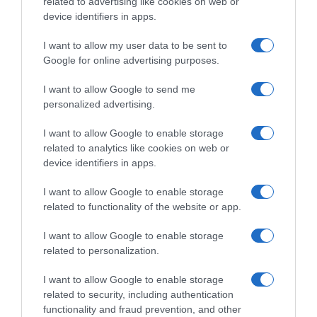
related to advertising like cookies on web or
device identifiers in apps.
I want to allow my user data to be sent to
Google for online advertising purposes.
Clásica de Ordizia 2026,
XDS Astana, Mike Teunissen
vittoria per Guillermo
rinnova fino al 2028: “Sono
I want to allow Google to send me
Thomas Silva! Beffato Igor
felice che il lavoro che svolgo
personalized advertising.
Arrieta, 4° Christian Scaroni,
per la squadra sia
6° Ludovico Crescioli, 7°
apprezzato”
I want to allow Google to enable storage
Diego Ulissi
20 Luglio 2026, 16:12
related to analytics like cookies on web or
25 Luglio 2026, 14:06
device identifiers in apps.
I want to allow Google to enable storage
related to functionality of the website or app.
Commenta
I want to allow Google to enable storage
related to personalization.
I want to allow Google to enable storage
© Copyright 2026, All Rights Reserved Designed by
related to security, including authentication
functionality and fraud prevention, and other
©SpazioCiclismo
Preferenze Privacy