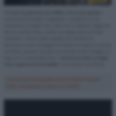
“
È stata una giornata incredibile, me la sono goduta
–
commenta Silva dopo il traguardo – L’obiettivo era di
mantenere la maglia rosa e direi che lo abbiamo raggiunto.
Mi sono sentito bene, è stata una tappa tutto sommato
tranquilla”. Il lavoro delle squadre dei velocisti ha
permesso ai suoi compagni di rimanere al coperto e anche
nel finale, quando il gruppo ha rischiato di farsi sfuggire la
fuga, a lui è interessato poco. “
Arrivare in Italia in maglia
rosa è qualcosa di incredibile
“, ha concluso sorridente.
Crea la tua Fantasquadra per la Vuelta a España
2026: montepremi minimo di 5.000€!