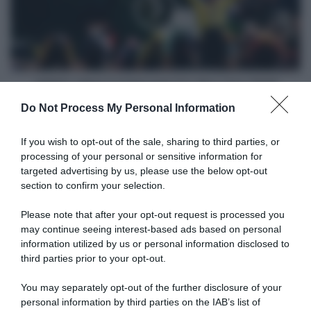
per
Tro-
lui"
Bro
Léon
2026
VIDEO: Ultimi 3 Chilometri Tro-Bro Léon 2026
Do Not Process My Personal Information
Articoli correlati
If you wish to opt-out of the sale, sharing to third parties, or
processing of your personal or sensitive information for
targeted advertising by us, please use the below opt-out
section to confirm your selection.
Please note that after your opt-out request is processed you
may continue seeing interest-based ads based on personal
information utilized by us or personal information disclosed to
Giro di Polonia 2026,
CicloMercato, Florian Samuel
Christian Scaroni a un soffio
Kajamini fa spazio e lascia la
third parties prior to your opt-out.
dalla vittoria: “C’è dispiacere,
XDS Astana da oggi: torna
ci sono andato vicino; negli
subito alla MBH?
You may separately opt-out of the further disclosure of your
ultimi 300 metri ho dato
1 Agosto 2026, 14:45
personal information by third parties on the IAB’s list of
tutto”