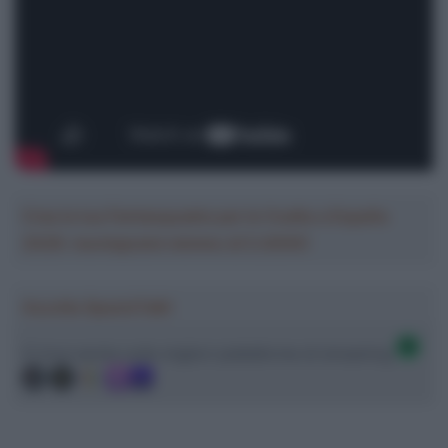
Crea la tua Fantasquadra per la Vuelta a España
2026: montepremi minimo di 5.000€!
Ascolta SpazioTalk!
Ci trovi anche sulle migliori piattaforme di streaming