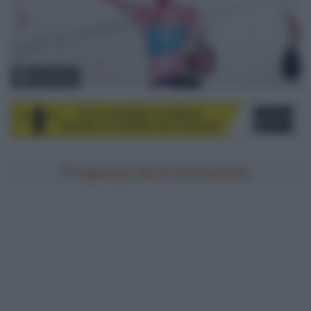
© LaPresse
Aggiungici alle tue fonti preferite