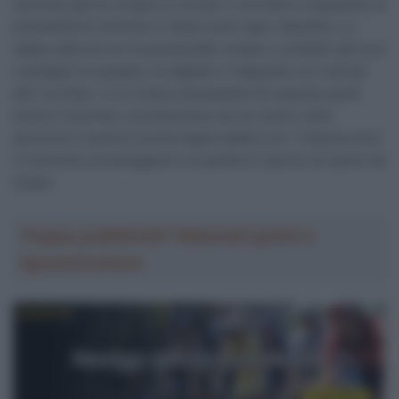
secondo giorno di gara. E ora per il corridore uruguaiano la
possibilità di rientrare in Italia come capo classifica. La
tappa odierna non ha presentato insidie e, protetto dai suoi
compagni di squadra, ha tagliato il traguardo con tutti gli
altri corridori. Ci si inizia a domandare fin quando potrà
tenere il primato, considerando che al rientro nella
penisola ci saranno anche tappe adatte a lui. Tuttavia ora è
il momento di festeggiare e di godersi il giorno di riposo da
leader.
Troppa pubblicità? Abbonati gratis a
SpazioCiclismo