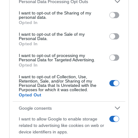
Personal Data Processing Opt Outs
This information may also be disclosed by us to third parties
on the IAB’s List of Downstream Participants that may further
I want to opt-out of the Sharing of my
disclose it to other third parties.
personal data.
Opted In
Please note that this website/app uses one or more Google
services and may gather and store information including but
I want to opt-out of the Sale of my
Personal Data.
not limited to your visit or usage behaviour. You may click to
Opted In
grant or deny consent to Google and its third-party tags to
use your data for below specified purposes in below Google
Team Picnic PostNL, Alex
I want to opt-out of processing my
UCI Gravel World Series,
Edmondson lascia il ciclismo
consent section.
Personal Data for Targeted Advertising.
Romain Bardet vince la
professionistico a 32 anni: “È
Opted In
Castellon Gravel Race 2026
uno sport in cui ho dato tutto
23 Febbraio 2026, 18:02
per gli ultimi 20 anni”
I want to opt-out of Collection, Use,
Retention, Sale, and/or Sharing of my
31 Dicembre 2025, 14:27
Personal Data that Is Unrelated with the
Purposes for which it was collected.
Opted Out
Google consents
I want to allow Google to enable storage
related to advertising like cookies on web or
device identifiers in apps.