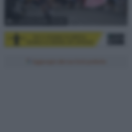
© Team Picnic PostNL / Cor Vos
Aggiungici alle tue fonti preferite