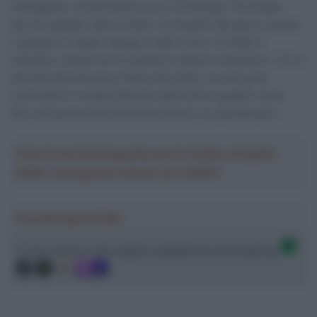
intelligente, conservando un po’ di energie. Purtroppo
alcune squadre hanno tirato, ma fa parte del gioco, quindi
il gruppo è rimasto sempre molto vicino. Ho fatto il
massimo, quindi non ho davvero nessun rimpianto […] È un
peccato perché avevo fatto tutto bene, ma non puoi
controllare il comportamento delle altre squadre. Sono
fiero di questa mia ultima presenza in un grande giro”.
Crea la tua Fantasquadra per la Vuelta a España
2026: montepremi minimo di 5.000€!
Ascolta SpazioTalk!
Ci trovi anche sulle migliori piattaforme di streaming