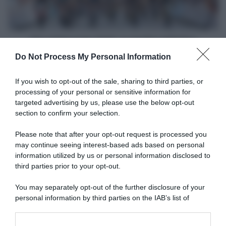
definitiva
Giro di Norvegia 2025, la startlist definitiva
Do Not Process My Personal Information
Articoli correlati
If you wish to opt-out of the sale, sharing to third parties, or
processing of your personal or sensitive information for
targeted advertising by us, please use the below opt-out
section to confirm your selection.
Please note that after your opt-out request is processed you
may continue seeing interest-based ads based on personal
information utilized by us or personal information disclosed to
Decathlon CMA CGM,
Romain Bardet entrerà nello
third parties prior to your opt-out.
Decathlon CMA CGM,
staff per supportare Paul
confermato il ritorno di
Seixas
Romain Bardet: “Consigliare
You may separately opt-out of the further disclosure of your
e costruire i progetti migliori
15 Giugno 2026, 10:20
personal information by third parties on the IAB’s list of
per corridori e squadra”
downstream participants.
18 Giugno 2026, 11:54