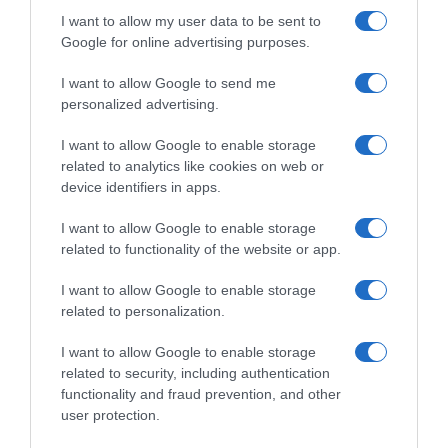
I want to allow my user data to be sent to
Google for online advertising purposes.
Giro d’Italia 2025, Mikkel
INEOS Grenadiers, ufficiale
Honoré sulla strategia del
l’arrivo di Oscar Onley: “Sono
I want to allow Google to send me
Colle delle Finestre:
cresciuto guardando Geraint
personalized advertising.
“Dovevamo cambiare il
Thomas”
copione. Carapaz ha fatto
23 Dicembre 2025, 19:22
I want to allow Google to enable storage
bene, ma è stato uno dei
related to analytics like cookies on web or
momenti più strani della
stagione”
device identifiers in apps.
24 Dicembre 2025, 11:15
I want to allow Google to enable storage
related to functionality of the website or app.
Commenta
I want to allow Google to enable storage
related to personalization.
I want to allow Google to enable storage
© Copyright 2026, All Rights Reserved Designed by
related to security, including authentication
functionality and fraud prevention, and other
©SpazioCiclismo
Preferenze Privacy
user protection.
Contatti
Redazione
Privacy & Cookie Policy
Pubblicità