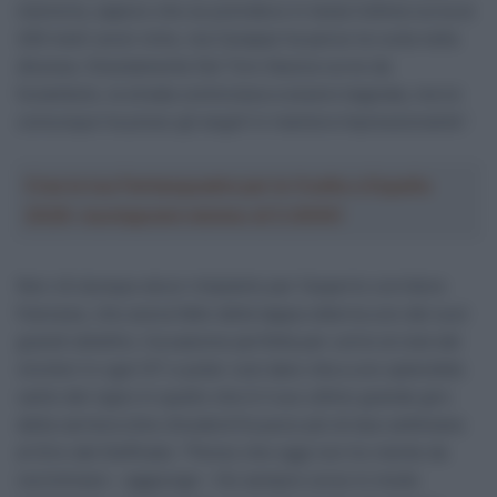
memoria, sapevo che se prendevo in testa l’ultima curva ai
200 metri avrei vinto, ma Carapaz ha perso la ruota nella
discesa. Onestamente Del Toro faceva curve da
funambolo, la strada cominciava a essere bagnata, ma lui
comunque ha preso gli angoli in maniera impressionante”.
Crea la tua Fantasquadra per la Vuelta a España
2026: montepremi minimo di 5.000€!
Non c’è dunque alcun rimpianto per l’esperto corridore
francese, che aveva fatto della tappa odierna uno dei suoi
grandi obiettivi, l’occasione perfetta per unirsi al club dei
vincitori in ogni GT e poter così dare vita a uno splendido
canto del cigno in quello che è il suo ultimo grande giro
della carriera (che chiuderà fra poco più di due settimane
al Giro del Delfinato: “Penso che oggi non ho niente da
recriminare – aggiunge – Ho sempre corso in modo