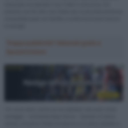
messicano ha staccato il suo rivale in una curva, non
potendo così far altro che lottare per la seconda posizione,
conquistata quasi con facilità, a conferma di avere ancora
le energie.
Troppa pubblicità? Abbonati gratis a
SpazioCiclismo
“Ho corso bene, anche se non abbiamo mai avuto molto
vantaggio – commenta dopo l’arrivo – Quando mi hanno
ripreso, siccome il finale era tecnico e lo avevo studiato a