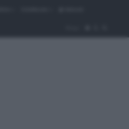
fiche
CicloMercato
Abbonati
Accedi
Cambia aspet
Cerca
Segui