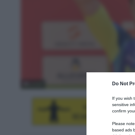
Do Not Pr
© Sirotti
If you wish 
sensitive in
confirm your
Please note
based ads b