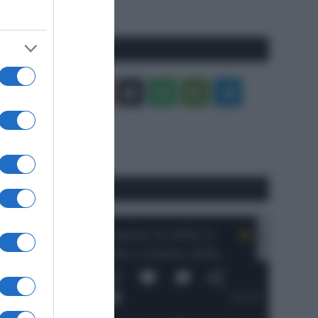
precedente
Pagina
Seguici qui
Facebook
X
You
Apple
Spotify
Google
Telegram
Tube
Play
RSS
#SpazioTalk