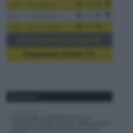
3-9/8
Giro di Polonia
4-8/8
Vuelta a Burgos
5-16/8
Giro del Portogallo
Gli orari giorno per giorno
Calendario Dirette TV
Ultimi articoli
6 Agosto 2026, 12:41
Picnic PostNL, il ds Rudi Kemna dopo la
separazione da Fabio Jakobsen: “Abbiamo fatto il
massimo, ma non riusciva neanche a stare in