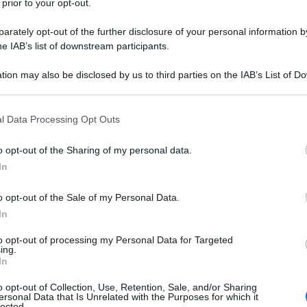
 prior to your opt-out.
le tue fonti preferite
rately opt-out of the further disclosure of your personal information by
he IAB’s list of downstream participants.
tion may also be disclosed by us to third parties on the IAB’s List of 
 that may further disclose it to other third parties.
 that this website/app uses one or more Google services and may gath
l Data Processing Opt Outs
including but not limited to your visit or usage behaviour. You may click 
 to Google and its third-party tags to use your data for below specifi
o opt-out of the Sharing of my personal data.
ogle consent section.
In
o opt-out of the Sale of my Personal Data.
In
to opt-out of processing my Personal Data for Targeted
ing.
el
Tour of The Alps 2026
appena fuori dalla top 10. L’italiano
In
ndimento nel corso della cinque giorni tra Austria e Italia,
lzano . Tornato a correre all’età di 43 con la casacca della
o opt-out of Collection, Use, Retention, Sale, and/or Sharing
ersonal Data that Is Unrelated with the Purposes for which it
n figurato nel corso della settimana, issandosi sino
lected.