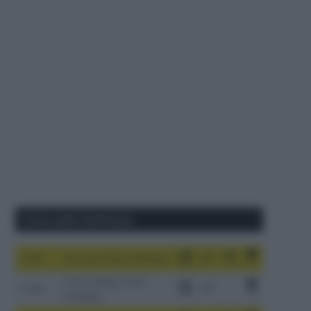
Corse della Settimana
1-9/8
Tour de France Femmes
China Xizang Trans-
2-6/8
Himalaya