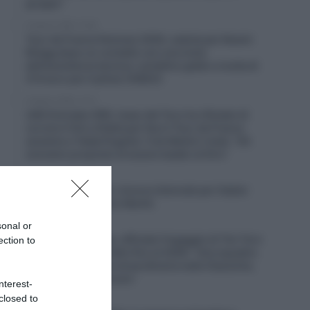
gruppo”
6 Agosto 2026, 12:26
Tour de France Femmes 2026, caduta per Noemi
Rüegg dopo un contatto con una moto
dell’assistenza tecnica: cartellino giallo e multa di
214 euro per il pilota (VIDEO)
6 Agosto 2026, 12:13
UAE Emirates XRG, Isaac del Toro ha rifiutato di
correre il Giro d’Italia per fare il Tour de France
assieme a Tadej Pogačar. Il ds Matxín rivela: “Gli
avevamo proposto di essere leader al Giro”
6 Agosto 2026, 11:47
Euskaltel-Euskadi, rinnovo biennale per Xabier
Berasategi e Gotzon Martín
sonal or
6 Agosto 2026, 11:23
Soudal Quick-Step, ufficiale l’ingaggio di Tim Torn
ection to
Teutenberg, contratto fino al 2028: “Una squadra
con una tradizione straordinaria nelle Classiche,
dove voglio migliorare”
nterest-
closed to
6 Agosto 2026, 11:07