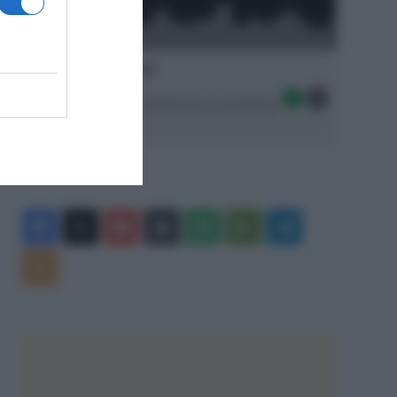
Ascolta SpazioTalk!
Seguici sulle migliori piattaforme di streaming:
Facebook
X
You
Apple
Spotify
Google
Telegram
Tube
Play
RSS