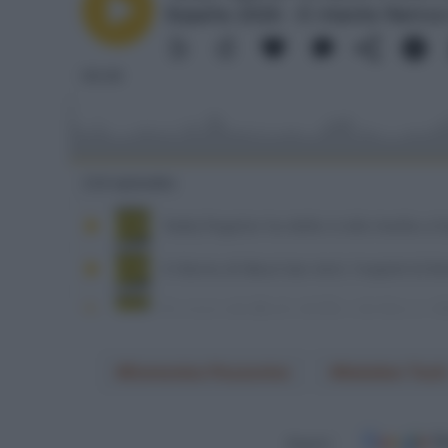
Domenico Pozzovivo
Solution Tech
Seguici