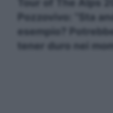
Tour of The Alps 
Pozzovivo: “Sta an
esempio? Potrebbe
tener duro nei mome