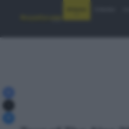
Notizie
Startlist
Co
Facebook
X
Messenger