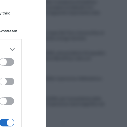
Decathlon CMA CGM, il campione di biathlon
Émilien Jacquelin si prepara al debutto tra i
professionisti: “Un traguardo importante nella
 third
mia carriera”
6 Agosto 2026, 10:37
Downstream
UAE Emirates XRG, Isaac Del Toro rinnova fino al
2031, trovato l’accordo a lungo termine
er and store
6 Agosto 2026, 10:31
to grant or
Bretagne Classic 2026, annunciate le 24 squadre
al via: presenti tutte le WorldTour oltre a 6
ed purposes
Professional
6 Agosto 2026, 9:55
Bretagne Classic 2026, il percorso (Altimetria e
Planimetria)
6 Agosto 2026, 9:30
Mondiali Bruxelles 2030, per il presidente della
federazione belga “il percorso sarà magnifico ed
impegnativo”
Pagina
Prossima