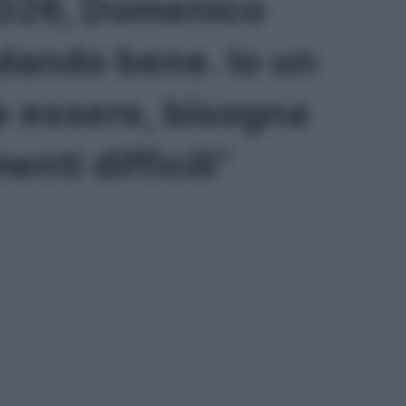
2026, Domenico
dando bene. Io un
 essere, bisogna
nti difficili”