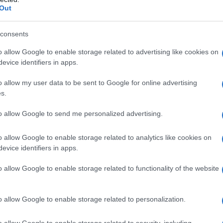
Out
trandosi soprattutto nella tappa regina, in cui ha corso da
n anno e mezzo di inattività.
consents
azioCiclismo
o allow Google to enable storage related to advertising like cookies on
evice identifiers in apps.
o allow my user data to be sent to Google for online advertising
s.
to allow Google to send me personalized advertising.
o allow Google to enable storage related to analytics like cookies on
evice identifiers in apps.
o allow Google to enable storage related to functionality of the website
o allow Google to enable storage related to personalization.
tri microfoni prima della partenza – ed
è stata una corsa
o allow Google to enable storage related to security, including