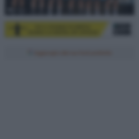
© Sirotti
Aggiungici alle tue fonti preferite