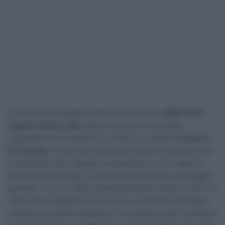
Il momento del grande salto è arrivato per la
MBH Bank
Colpack Ballan CSB
. Dopo l’accordo con la banca
ungherese che ha dato nuova linfa al progetto di
Antonio
Bevilacqua
, il team aveva da subito deciso di puntare alla
promozione nella categoria professional, ma la ragione
aveva avuto la meglio sul cuore, preferendo un passaggio
graduale. Il lavoro della squadra bresciana nata nel 2011 tra
i dilettanti e passata nel 2019 tra le continental prosegue
dunque con grandi ambizioni e il prossimo step è dunque il