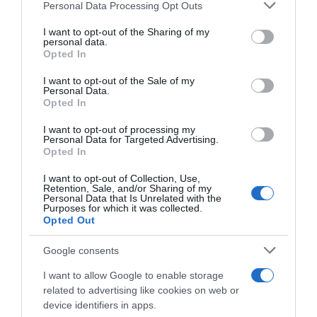
Personal Data Processing Opt Outs
This information may also be disclosed by us to third parties
on the IAB’s List of Downstream Participants that may further
I want to opt-out of the Sharing of my
disclose it to other third parties.
personal data.
Opted In
Please note that this website/app uses one or more Google
services and may gather and store information including but
I want to opt-out of the Sale of my
Personal Data.
not limited to your visit or usage behaviour. You may click to
Opted In
grant or deny consent to Google and its third-party tags to
use your data for below specified purposes in below Google
I want to opt-out of processing my
MBH Bank Ballan CSB
MBH Bank Ballan CSB
consent section.
Personal Data for Targeted Advertising.
Colpack, ingaggiato Samuele
Colpack, arriva anche Nicolò
Opted In
Zoccarato: “Sono felice di
Buratti: “Qui avrò maggiori
tornare in un posto dove
spazi per le mie ambizioni
I want to opt-out of Collection, Use,
sono stato bene”
personali”
Retention, Sale, and/or Sharing of my
Personal Data that Is Unrelated with the
13 Novembre 2025, 9:02
11 Novembre 2025, 9:59
Purposes for which it was collected.
Opted Out
Google consents
I want to allow Google to enable storage
related to advertising like cookies on web or
device identifiers in apps.