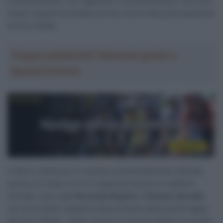
professionismo, con l’approdo in seconda fascia, che a più
ampio margine potrebbe portare anche alla partecipazione
al Giro d’Italia.
Troppa pubblicità? Abbonati gratis a
SpazioCiclismo
A darne notizia ieri in maniera sostanzialmente ufficiale,
anche se il team non si è espresso ancora in maniera
formale, sono stati
Riccardo Magrini
e
Stefano Garzelli
,
nel corso delle rispettive telecronache della quinta tappa
del Giro d’Italia. L’Italia, anche se sarà da vedere se anche