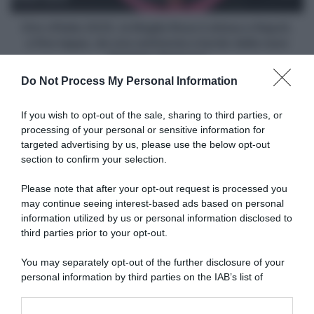
di
a
noi
Napoli,
Giro d'Italia 2025, la Maglia Rosa è attesa a Napoli,
c'è
a
a fine tappa, da una cerimonia a bordo della nave
profonda
fine
Amerigo Vespucci
fiducia
tappa,
Do Not Process My Personal Information
e
da
rispetto"
Articoli correlati
una
cerimonia
If you wish to opt-out of the sale, sharing to third parties, or
a
processing of your personal or sensitive information for
bordo
targeted advertising by us, please use the below opt-out
della
section to confirm your selection.
nave
Amerigo
Please note that after your opt-out request is processed you
Vespucci
may continue seeing interest-based ads based on personal
information utilized by us or personal information disclosed to
MBH Bank Ballan CSB
MBH Bank Ballan CSB
Colpack, annunciato
Colpack, ufficiale l’ingaggio
third parties prior to your opt-out.
l’ingaggio di Alessandro
del polacco Marcin Budzinski
Verre: “Un tassello
You may separately opt-out of the further disclosure of your
15 Novembre 2025, 9:05
importante”
personal information by third parties on the IAB’s list of
17 Novembre 2025, 10:02
downstream participants.