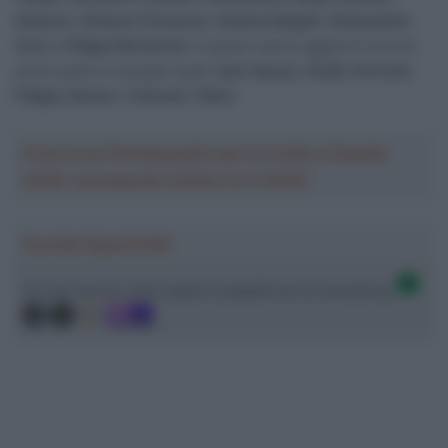
Sobrero
,
Simone Consonni
,
Andrea Bagioli
.
Alessandro
Covi
e
Filippo Baroncini
. A questi vanno aggiunti nomi di
primo piano in gruppo quali
Juan Ayuso
,
Giulio Ciccone
,
Filippo Ganna
e
Antonio Tiberi
.
Crea la tua Fantasquadra per la Vuelta a España
2026: montepremi minimo di 5.000€!
Ascolta SpazioTalk!
Ci trovi anche sulle migliori piattaforme di streaming