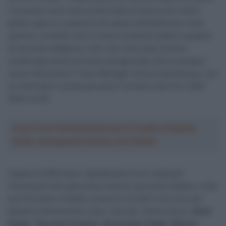
il prossimo anno sarà confermata la licenza nel nostro
paese oppure si passerà nel paese dell’ambizioso main
sponsor, avrebbe così in buona sostanza quattro squadre
di seconda categoria, visto che comunque sembra
confermata tutta la struttura dirigenziale che ha sempre
come riferimento il Team Manager Antonio Bevilacqua, che
ha informato in prima persona il vincitore del Giro 2000
della novità.
Crea la tua Fantasquadra per la Vuelta a España
2026: montepremi minimo di 5.000€!
Capace di affermarsi rapidamente tra le realtà più
interessanti del panorama ciclistico giovanile italiano, nelle
sue fila hanno militato numerosi corridori che sono poi
passati professionisti come, solo per citarne alcuni,
Mark
Padun
,
Giovanni Carboni
,
Alessandro Fedeli
,
Matteo