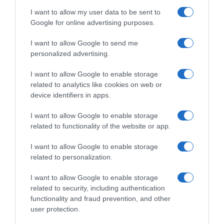
I want to allow my user data to be sent to
Google for online advertising purposes.
MBH Bank Ballan CSB
MBH Bank Ballan CSB
Colpack, ingaggiato il
Colpack, contratto da
I want to allow Google to send me
polacco Filip Gruszczynski:
professionista per Christian
personalized advertising.
“Voglio crescere il più
Bagatin: “Felice, mi
possibile e aiutare la squadra
confronterò con i migliori al
I want to allow Google to enable storage
a ottenere i migliori risultati”
mondo”
related to analytics like cookies on web or
9 Novembre 2025, 15:45
7 Novembre 2025, 10:36
device identifiers in apps.
I want to allow Google to enable storage
related to functionality of the website or app.
Commenta
I want to allow Google to enable storage
related to personalization.
I want to allow Google to enable storage
© Copyright 2026, All Rights Reserved Designed by
related to security, including authentication
functionality and fraud prevention, and other
©SpazioCiclismo
Preferenze Privacy
user protection.
Contatti
Redazione
Privacy & Cookie Policy
Pubblicità