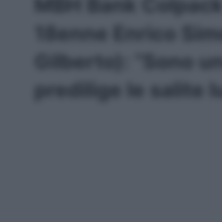
MBH Bank Colpack B
18enne Enrico Simon
Gilberto): “Sono u
predilige le salite 