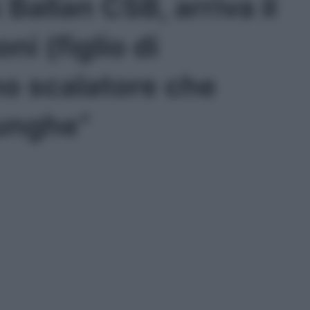
allan CSB, arriva il
i (figlio di
no scalatore che
lunghe”