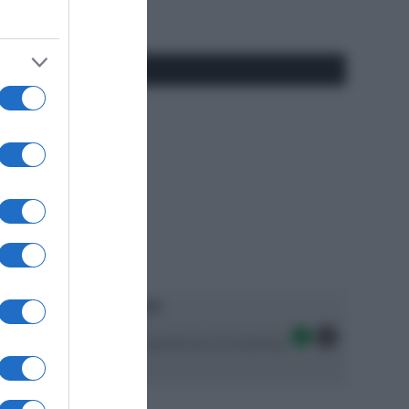
#SpazioTalk
Ascolta SpazioTalk!
Seguici sulle migliori piattaforme di streaming: