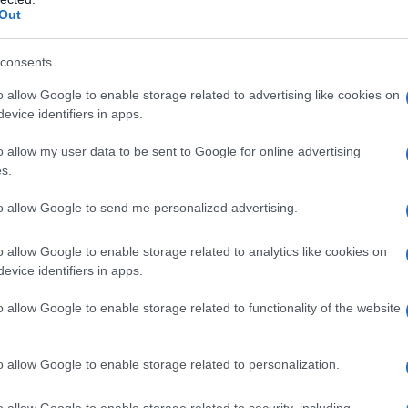
Out
uale ha ottenuto una vittoria e diversi piazzamenti in questi
de entusiasmo e determinazione.
consents
azioCiclismo
o allow Google to enable storage related to advertising like cookies on
evice identifiers in apps.
o allow my user data to be sent to Google for online advertising
s.
to allow Google to send me personalized advertising.
o allow Google to enable storage related to analytics like cookies on
evice identifiers in apps.
o allow Google to enable storage related to functionality of the website
o allow Google to enable storage related to personalization.
he – spiega il giovane corridore trentino – Nel 2024 ho
o allow Google to enable storage related to security, including