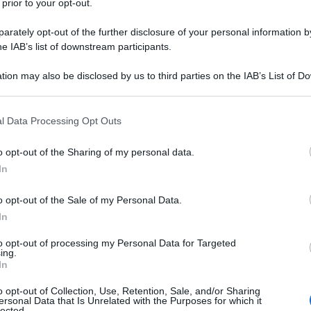
 prior to your opt-out.
le tue fonti preferite
rately opt-out of the further disclosure of your personal information by
he IAB’s list of downstream participants.
tion may also be disclosed by us to third parties on the IAB’s List of 
 that may further disclose it to other third parties.
 that this website/app uses one or more Google services and may gath
l Data Processing Opt Outs
including but not limited to your visit or usage behaviour. You may click 
 to Google and its third-party tags to use your data for below specifi
o opt-out of the Sharing of my personal data.
ogle consent section.
In
o opt-out of the Sale of my Personal Data.
In
to opt-out of processing my Personal Data for Targeted
ing.
ovo ingaggio. Dopo Cesare Chesini, la formazione
In
rico Simoni, giovane scalatore trentino che ripercorre le
 del Giro d’Italia e capace di salire cinue volte sul podio
o opt-out of Collection, Use, Retention, Sale, and/or Sharing
ersonal Data that Is Unrelated with the Purposes for which it
 Palù di Giovo, paese dalla grande tradizione ciclistica, il
lected.