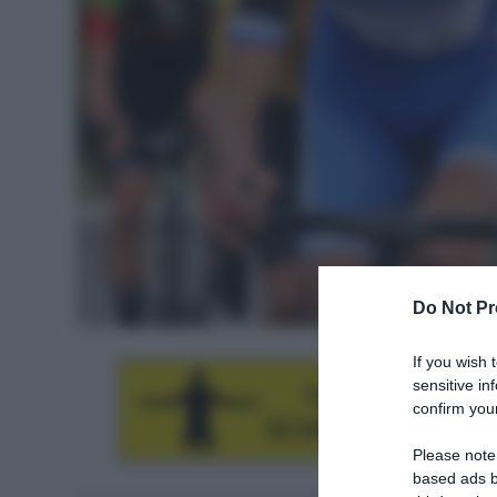
Do Not Pr
If you wish 
sensitive in
confirm your
Please note
based ads b