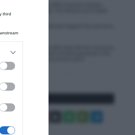
Giro del Portogallo 2026, Francisco Campos
vince la prima tappa – Rui Oliveira nuovo leader
 third
6 Agosto 2026, 18:13
VIDEO: Ultimi 4 Chilometri Tappa 6 Tour de France
Femmes 2026
Downstream
6 Agosto 2026, 18:10
UAE Team Emirates XRG, Isaac Del Toro rinnova la
er and store
propria fiducia: “Sono nel posto giusto per il mio
to grant or
futuro, il meglio deve ancora venire”
ed purposes
Pagina
Prossima
precedente
Pagina
Seguici qui
Facebook
X
You
Apple
Spotify
Google
Telegram
Tube
Play
RSS