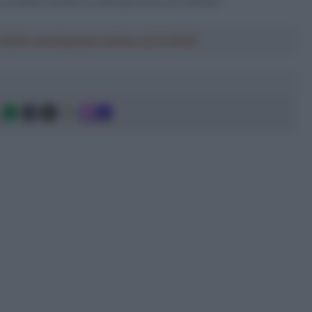
di poter avviare un bel percorso di crescita”.
a 2026: montepremi minimo di 5.000€!
g