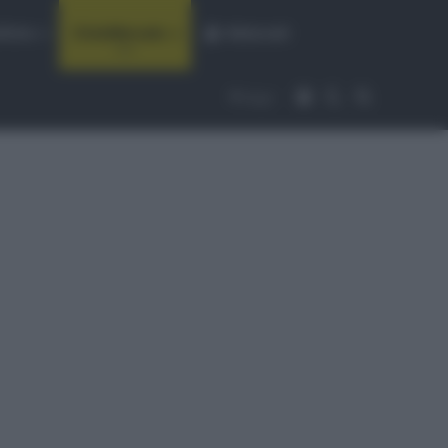
fiche
CicloMercato
Abbonati
Accedi
Cambia aspet
Cerca
Segui