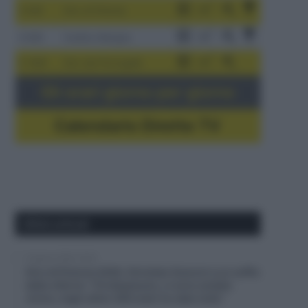
3-9/8
Giro di Polonia
4-8/8
Vuelta a Burgos
5-16/8
Giro del Portogallo
Gli orari giorno per giorno
Calendario Dirette TV
Ultimi articoli
6 Agosto 2026, 20:02
Giro di Polonia 2026, Christian Scaroni a un soffio
dalla vittoria: “C’è dispiacere, ci sono andato
vicino; negli ultimi 300 metri ho dato tutto”