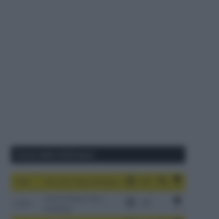
Corse della Settimana
1-9/8
Tour de France Femmes
China Xizang Trans-
2-6/8
Himalaya