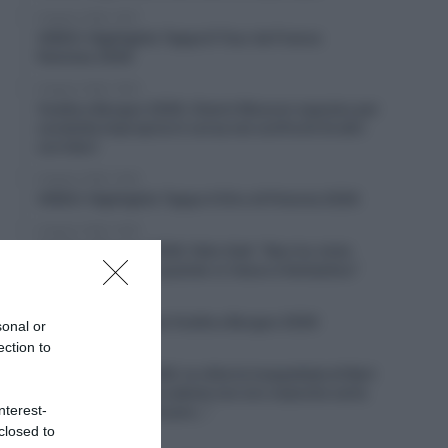
6 Agosto 2026, 19:57
VIDEO: Highlights Tappa 6 Tour de France
Femmes 2026
6 Agosto 2026, 19:53
Vuelta a Burgos 2026, Gianni Moscon espulso per
condotta impropria in corsa nei confronti di altri
corridori
6 Agosto 2026, 19:40
VIDEO: Highlights Tappa 4 Giro di Polonia 2026
6 Agosto 2026, 19:35
Vuelta a Burgos 2026, Felix Gall: “Non ho vinto
molto in carriera, quando ci riesco è fantastico”
6 Agosto 2026, 19:25
VIDEO: Terza tappa Vuelta a Burgos 2026
sonal or
ection to
6 Agosto 2026, 18:50
Giro di Polonia 2026, la vittoria inaspettata di Bart
Lemmen: “Dopo la caduta non ero neanche certo
nterest-
di riuscire a continuare…”
closed to
6 Agosto 2026, 18:26