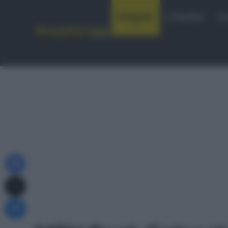
Notizie
Startlist
Co
Facebook
X
Messenger