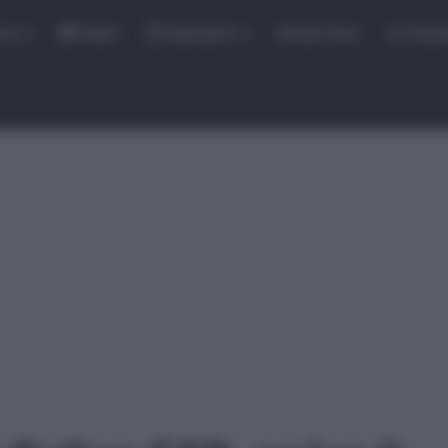
rse
Video
Calendario
Sintesi Gare
Classi