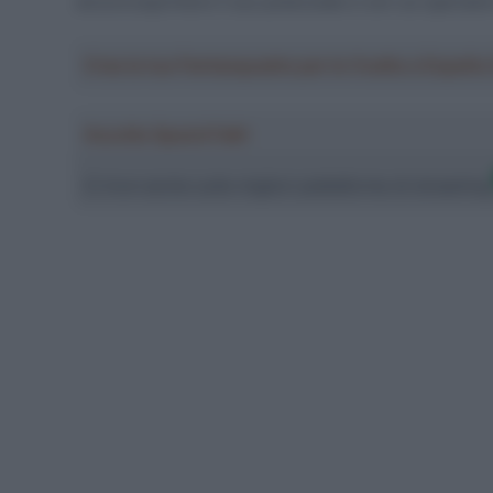
ancora esprimere il suo potenziale e con cui speriamo 
Crea la tua Fantasquadra per la Vuelta a Españ
Ascolta SpazioTalk!
Ci trovi anche sulle migliori piattaforme di streamin