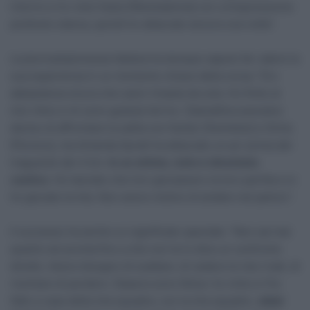
intorno e ho visto Kasia [Niewiadoma] con un’espressione
piuttosto stanca, quindi ho attaccato ancora una volta”.
La pluricampionessa italiana ha dunque saputo far valere la
sua esperienza in un momento chiave della corsa: “Ero
abbastanza sicura che sarei rimasta da sola. Ho finito al
mio ritmo e mi sono goduta l’arrivo. Stamattina avevamo
deciso di affrontare la salita con Karlijn [Swinkels] e Silvia
[Persico], ma Amanda Spratt ha attaccato un po’ prima del
traguardo dei 4 km.
In un attimo, tutto è diventato
caotico
. Ho lasciato che loro giocassero la loro partita e io
ho giocato la mia. Non avevo motivo di andare nel panico”.
Il successo ha anche un significato speciale: “Non sai mai
quanto sei pronta fino a che non te lo dice un confronto
diretto. Avevo bisogno di scattare, di vedere le mie rivali, di
rischiare di perdere. Stasera sono felice: ho vinto e l’ho
fatto a casa della mia squadra, con la mia squadra.
Jebel