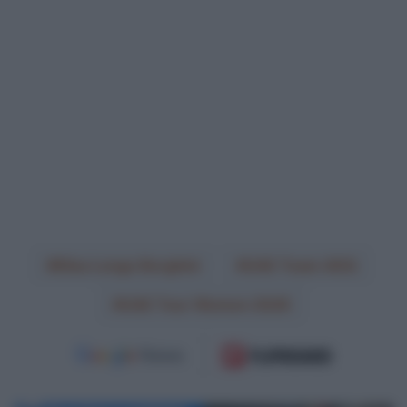
Elisa Longo Borghini
UAE Team ADQ
UAE Tour Women 2026