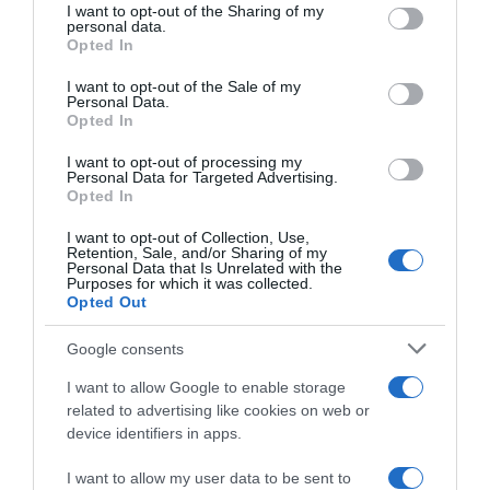
I want to opt-out of the Sharing of my
disclose it to other third parties.
personal data.
Opted In
Please note that this website/app uses one or more Google
services and may gather and store information including but
I want to opt-out of the Sale of my
Personal Data.
not limited to your visit or usage behaviour. You may click to
Opted In
grant or deny consent to Google and its third-party tags to
use your data for below specified purposes in below Google
I want to opt-out of processing my
Tour de France Femmes
Tour de France Femmes
consent section.
Personal Data for Targeted Advertising.
2026, Elisa Longo Borghini
2026, Elisa Longo Borghini
Opted In
dopo la penultima tappa: “Se
terza sul Mont Ventoux: “Non
posso guadagnare un po’ di
posso lamentarmi, oggi ho
I want to opt-out of Collection, Use,
tempo, cerco di farlo”,
corso molto bene”
Retention, Sale, and/or Sharing of my
Personal Data that Is Unrelated with the
9 Agosto 2026, 13:12
7 Agosto 2026, 20:00
Purposes for which it was collected.
Opted Out
Google consents
I want to allow Google to enable storage
related to advertising like cookies on web or
device identifiers in apps.
I want to allow my user data to be sent to