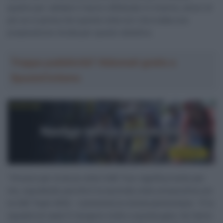
quanto per validare il lavoro effettuato in inverno, ancor di
più se si pensa che questa volta non c’era stata una
preparazione mirata per questo obiettivo.
Troppa pubblicità? Abbonati gratis a
SpazioCiclismo
“Vincere per la terza volta l’UAE Tour significa molto per
me, soprattutto perché è la seconda volta consecutiva con
la UAE Team ADQ – commenta la ciclista piemontese – È la
squadra di casa! Ci tengono molto a questa gara. Se l’anno