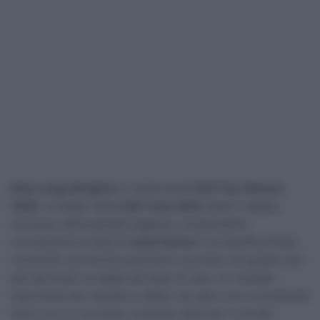
Elisa Longo Borghini
si conferma all’
UAE Tour Women
2026
. La leader della
UAE Team ADQ
ripete il doppio
successo della passata stagione, conquistando
nuovamente la salita di
Jebel Hafeet
e la classifica finale,
riuscendo così anche quest’anno a portare sul gradino più
alto del podio la maglia del team di casa. Un risultato
importante per squadra e atleta, che apre così nuovamente
l’anno con un successo, prezioso tanto per il morale