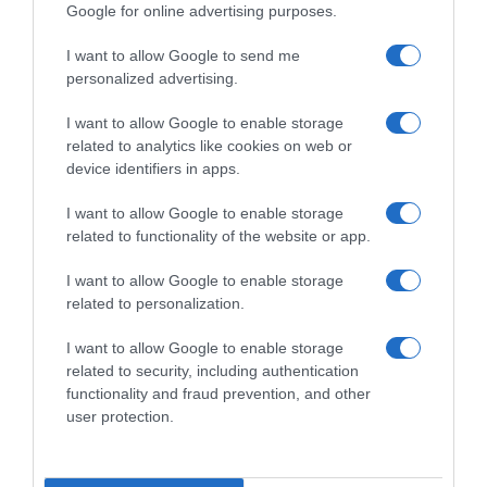
Google for online advertising purposes.
Tour de France Femmes
Tour de France Femmes
2026, Kasia Niewiadoma
2026, Elisa Longo Borghini
I want to allow Google to send me
ribalta la corsa sul Mont
risponde alle voci sul clima
personalized advertising.
Ventoux! 3ª Elisa Longo
interno alla squadra: “La
Borghini
state facendo sembrare più
I want to allow Google to enable storage
grave di quanto non sia. Noi
7 Agosto 2026, 17:38
related to analytics like cookies on web or
siamo tranquille”
device identifiers in apps.
5 Agosto 2026, 12:44
I want to allow Google to enable storage
related to functionality of the website or app.
Commenta
I want to allow Google to enable storage
related to personalization.
I want to allow Google to enable storage
© Copyright 2026, All Rights Reserved Designed by
related to security, including authentication
functionality and fraud prevention, and other
©SpazioCiclismo
Preferenze Privacy
user protection.
Contatti
Redazione
Privacy & Cookie Policy
Pubblicità
Lavora con noi
VeloPro