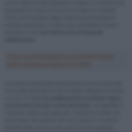
scorso siamo arrivati preparati al meglio e in ottima forma,
quest’anno ho avuto un inverno normale e ho lavorato
molto sulla mia base. Oggi è stata la mia prima gara al
massimo quest’anno. È stato un po’ più difficile vincere
quest’anno, ma è
una vittoria che mi dà grande
soddisfazione
“.
Crea la tua Fantasquadra per la Vuelta a España
2026: montepremi minimo di 5.000€!
Una vittoria netta quella della grande favorita di giornata,
che è stata attaccata ma che ha saputo adeguare la tattica
in corsa: “In salita,
ho semplicemente accettato il gioco
che stavano facendo, è stato divertente
. Ho aspettato il
momento migliore per attaccare. Quando ho sentito che
era arrivato, sono partita. Non era il punto in cui potevo
staccare tutte, ma un po’ più avanti mi sono guardata