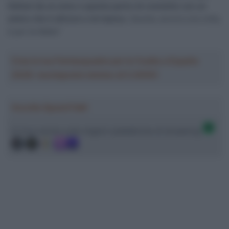
Hafeet da un anno a questa parte mi connette con un
amico che è altrove e mi manca
. Questa, ancora una volta,
è per te Matte”
Crea la tua Fantasquadra per la Vuelta a España
2026: montepremi minimo di 5.000€!
Ascolta SpazioTalk!
Ci trovi anche sulle migliori piattaforme di streaming