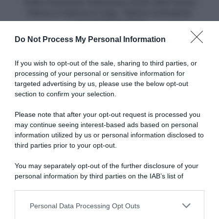
in
Volta Comunitat Valenciana 2026, Raúl García
fuga
Pierna si impone in fuga - Remco Evenepoel
-
conquista la corsa
Remco
Do Not Process My Personal Information
Evenepoel
Articoli correlati
conquista
la
If you wish to opt-out of the sale, sharing to third parties, or
corsa
processing of your personal or sensitive information for
targeted advertising by us, please use the below opt-out
section to confirm your selection.
Please note that after your opt-out request is processed you
may continue seeing interest-based ads based on personal
information utilized by us or personal information disclosed to
Tour de France Femmes
Tour de France Femmes
2026, Elisa Longo Borghini
2026, Demi Vollering stacca
third parties prior to your opt-out.
sul podio finale: “Uno dei
Kasia Niewiadoma e sigilla la
momenti più belli della mia
vittoria! Elisa Longo Borghini
You may separately opt-out of the further disclosure of your
carriera”
sale sul terzo gradino del
personal information by third parties on the IAB’s list of
podio
9 Agosto 2026, 20:07
downstream participants.
9 Agosto 2026, 18:58
Personal Data Processing Opt Outs
This information may also be disclosed by us to third parties
on the IAB’s List of Downstream Participants that may further