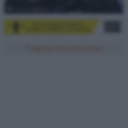
© SprintCyclingAgency
Aggiungici alle tue fonti preferite