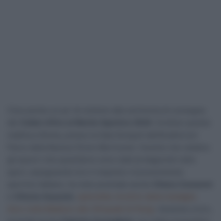
C’era anche un po’ di ciclismo alla cerimonia di consegna
dei
Collari d’Oro al Merito Sportivo 2024
. Svoltosi questa
mattina a Roma, presso la Sala Sinopoli dell’Auditorium
Parco della Musica ‘Ennio Morricone’, l’evento che celebra
gli azzurri che quest’anno sono stati protagonisti nello
sport, assegnando loro il massimo riconoscimento
sportivo italiano, ha visto premiate anche
Chiara Consonni
e
Vittoria Guazzini
,
splendide vincitrici della medaglia
d’oro nella Madison alle Olimpiadi di Parigi
. Assieme a loro,