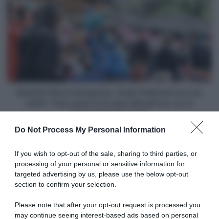
der
Bull-
Poel:
Bora-
"Peccato
hansgrohe,
si
Giulio
parli
Pellizzari
solo
sul
di
suo
loro"
2025:
"Farò
Red Bull-Bora-hansgrohe, Giulio Pellizzari sul suo
quasi
2025: "Farò quasi solo gare WorldTour, ho in
solo
programma la Vuelta"
gare
Do Not Process My Personal Information
WorldTour,
Articoli correlati
ho
in
If you wish to opt-out of the sale, sharing to third parties, or
programma
processing of your personal or sensitive information for
la
targeted advertising by us, please use the below opt-out
Vuelta"
section to confirm your selection.
Please note that after your opt-out request is processed you
may continue seeing interest-based ads based on personal