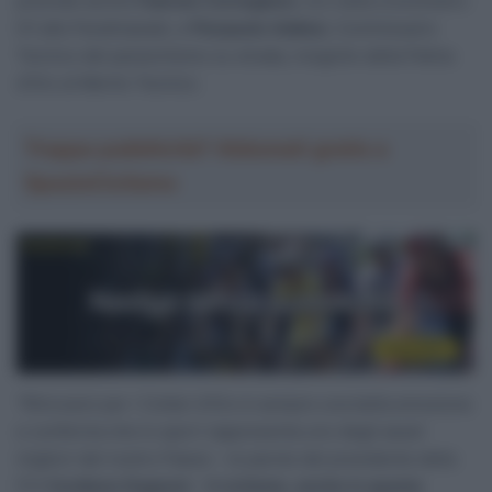
premiati anche
Fabrizio Cornegliani
, oro nella cronometro
H1 alle Paralimpiadi, e
Pierpaolo Addesi
, Commissario
Tecnico del paraciclismo su strada, insignito della Palma
d’Oro al Merito Tecnico.
Troppa pubblicità? Abbonati gratis a
SpazioCiclismo
“Ritrovarsi per i Collari d’Oro è sempre una bella emozione
e conferma che lo sport rappresenta uno degli asset
migliori del nostro Paese – le parole del presidente della
FCI
Cordiano Dagnoni
–
Il ciclismo, anche in questa