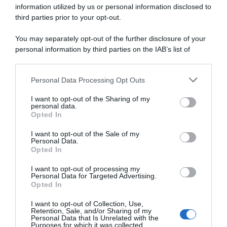
information utilized by us or personal information disclosed to
Vuelta a Extremadura
Mondiali Pista Santiago del
Femenina 2026, Chiara
Cile 2025, bronzo per la
third parties prior to your opt-out.
Consonni conquista la
coppia Consonni-Guazzini
seconda tappa in volata su
nella Madison vinta dalla
You may separately opt-out of the further disclosure of your
Elisa Balsamo
Gran Bretagna
personal information by third parties on the IAB’s list of
7 Marzo 2026, 16:53
26 Ottobre 2025, 1:00
downstream participants.
Personal Data Processing Opt Outs
This information may also be disclosed by us to third parties
on the IAB’s List of Downstream Participants that may further
I want to opt-out of the Sharing of my
disclose it to other third parties.
personal data.
Opted In
Please note that this website/app uses one or more Google
services and may gather and store information including but
I want to opt-out of the Sale of my
Personal Data.
not limited to your visit or usage behaviour. You may click to
Opted In
grant or deny consent to Google and its third-party tags to
use your data for below specified purposes in below Google
I want to opt-out of processing my
Giro di Polonia Women 2025,
consent section.
Personal Data for Targeted Advertising.
Chiara Consonni fa il vuoto in
Giro di Polonia Women 2025,
Opted In
volata e conquista la corsa!
urlo di gioia per Chiara
Consonni! 7ª Sofia Bertizzolo
14 Agosto 2025, 15:35
I want to opt-out of Collection, Use,
Retention, Sale, and/or Sharing of my
12 Agosto 2025, 15:39
Personal Data that Is Unrelated with the
Purposes for which it was collected.