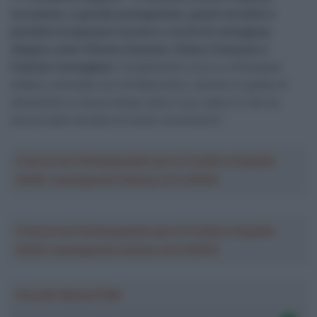
occasione, è grande protagonista, grazie ad atleti e
paratleti di spessore tecnico e ricchi di contagiosa
allegria come Vittoria Guazzini, Chiara Consonni e
Fabrizio Cornegliani
. Complimenti a loro e a Pierpaolo
Addesi, premiato con la Palma d’oro, tecnico in grado di
dimostrare in breve tempo tutto il suo valore e che ha
ancora tanto da dare al nostro movimento”.
Crea la tua Fantasquadra per la Vuelta a España
2026: montepremi minimo di 5.000€!
Crea la tua Fantasquadra per la Vuelta a España
2026: montepremi minimo di 5.000€!
Ascolta SpazioTalk!