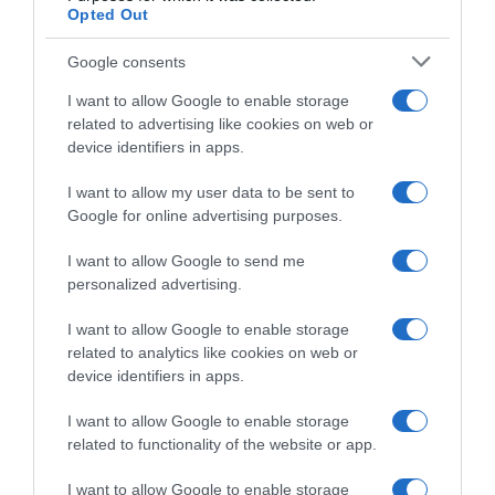
Opted Out
Google consents
I want to allow Google to enable storage
related to advertising like cookies on web or
device identifiers in apps.
I want to allow my user data to be sent to
Google for online advertising purposes.
Baloise Ladies Tour 2025,
Campionati Italiani 2025,
tripletta italiana nell’ultima
caduta tremenda ma Vittoria
I want to allow Google to send me
tappa: Martina Fidanza vince
Guazzini se la cava con una
personalized advertising.
davanti a Barbara Guarischi e
frattura al braccio: “Mi spiace
Chiara Consonni, Zoe
per lo spavento, niente di
I want to allow Google to enable storage
Bäckstedt conquista la corsa
grave”
related to analytics like cookies on web or
20 Luglio 2025, 17:30
29 Giugno 2025, 11:43
device identifiers in apps.
I want to allow Google to enable storage
related to functionality of the website or app.
Commenta
I want to allow Google to enable storage