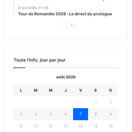
27 avril 2026, 21 h 04
Tour de Romandie 2026 : Le direct du prologue
Page
Page
précédente
suivante
Toute l’info, jour par jour
août 2026
L
M
M
J
V
S
D
1
2
3
4
5
6
7
8
9
10
11
12
13
14
15
16