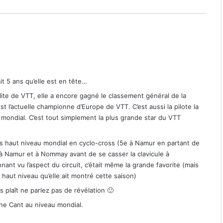
it 5 ans qu’elle est en tête…
te de VTT, elle a encore gagné le classement général de la
t l’actuelle championne d’Europe de VTT. C’est aussi la pilote la
 mondial. C’est tout simplement la plus grande star du VTT
us haut niveau mondial en cyclo-cross (5e à Namur en partant de
8e à Namur et à Nommay avant de se casser la clavicule à
nant vu l’aspect du circuit, c’était même la grande favorite (mais
haut niveau qu’elle ait montré cette saison)
s plaît ne parlez pas de révélation 🙂
ne Cant au niveau mondial.