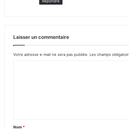
Répondre
Laisser un commentaire
Votre adresse e-mail ne sera pas publiée.
Les champs obligatoi
C
o
m
m
e
n
t
a
Nom
*