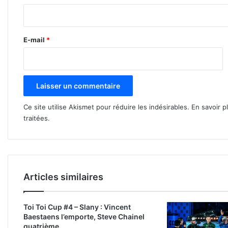
i
r
e
E-mail
*
*
Ce site utilise Akismet pour réduire les indésirables.
En savoir p
traitées
.
Articles similaires
Toi Toi Cup #4 – Slany : Vincent
Baestaens l’emporte, Steve Chainel
quatrième