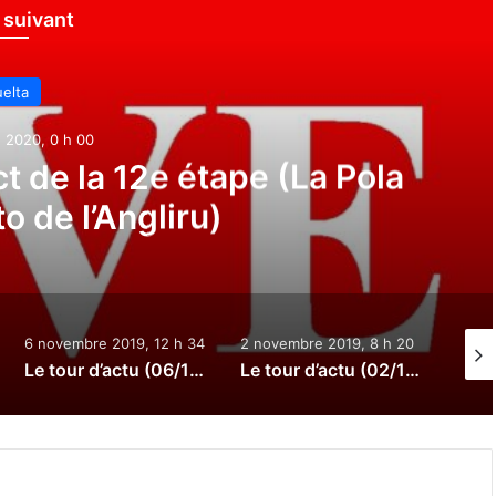
e suivant
elta
 2020, 0 h 00
t de la 12e étape (La Pola
o de l’Angliru)
6 novembre 2019, 12 h 34
2 novembre 2019, 8 h 20
31 oc
Le tour d’actu (06/11/2019) : Greipel chez Israel Cycling Academy, le parcours de Bessèges, Mathieu van der Poel sur la Vuelta ?…
Le tour d’actu (02/11/2019) : Koppenbergcross, le maillot Trek-Segafredo, pas de Vuelta dans le Yorkshire pour le moment, Hernando Bohórquez prolongé…