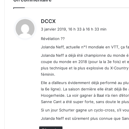
d
DCCX
i
3 janvier 2019, 16 h 33 à 16 h 33 min
t
Révélation ??
:
Jolanda Neff, actuelle n°1 mondiale en VTT, ça fa
Jolanda Neff a déjà été championne du monde éli
coupe du monde en 2018 (pour la la 3e fois) et es
plus technique et la plus explosive du X-Country
féminin.
Elle a d’ailleurs évidemment déjà performé au pl
la 6e ligne). La saison dernière elle était déjà 
Hoogerheide. La voir gagner à Baal n’a rien d’éton
Sanne Cant a été super forte, sans doute le plus 
Si un jour Schurter gagne un cyclo-cross, s’il vou
Jolanda Neff est sûrement plus connue que San