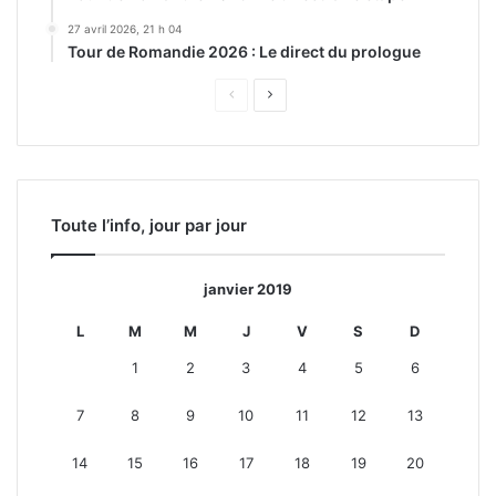
27 avril 2026, 21 h 04
Tour de Romandie 2026 : Le direct du prologue
Page
Page
précédente
suivante
Toute l’info, jour par jour
janvier 2019
L
M
M
J
V
S
D
1
2
3
4
5
6
7
8
9
10
11
12
13
14
15
16
17
18
19
20