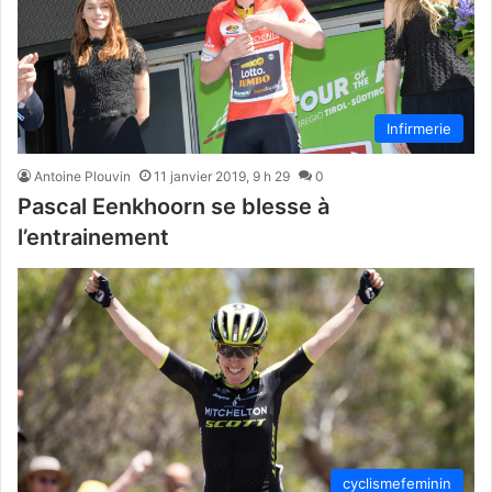
Infirmerie
Antoine Plouvin
11 janvier 2019, 9 h 29
0
Pascal Eenkhoorn se blesse à
l’entrainement
cyclismefeminin