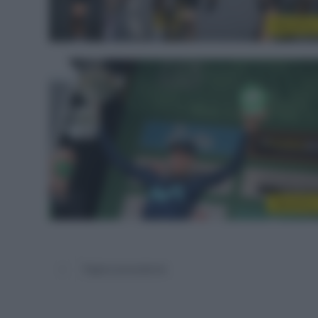
WorldTou
WorldTou
Pagina precedente