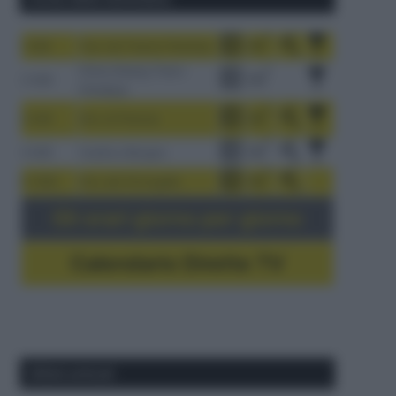
1-9/8
Tour de France Femmes
China Xizang Trans-
2-6/8
Himalaya
3-9/8
Giro di Polonia
4-8/8
Vuelta a Burgos
5-16/8
Giro del Portogallo
Gli orari giorno per giorno
Calendario Dirette TV
Ultimi articoli