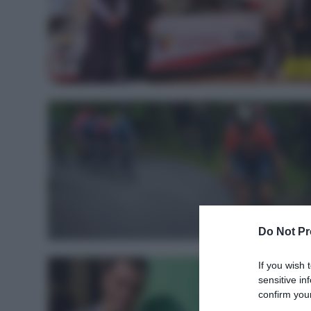
Altr
WorldTou
Do Not Pr
If you wish 
sensitive in
confirm your