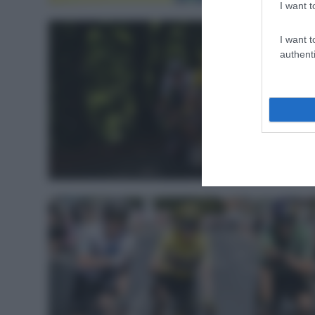
I want t
I want t
authenti
WorldTou