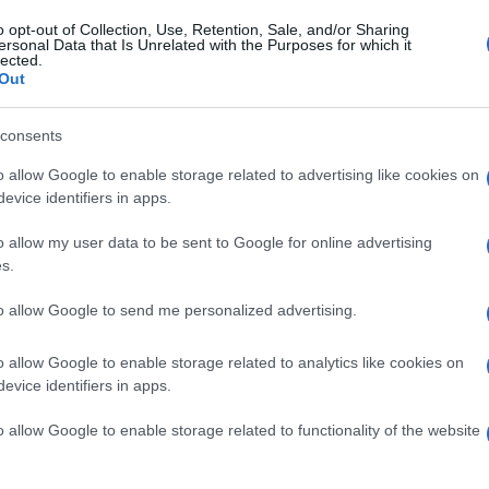
UAE Team Emirates, Alex Carera su
o opt-out of Collection, Use, Retention, Sale, and/or Sharing
Tadej Pogačar: “Lui, Froome e Nibali
ersonal Data that Is Unrelated with the Purposes for which it
lected.
hanno in comune la mentalità e padri
Out
non troppo coinvolti nelle loro carriere”
consents
o allow Google to enable storage related to advertising like cookies on
r
evice identifiers in apps.
o allow my user data to be sent to Google for online advertising
10 Maggio 2024, 13:11
s.
Vincenzo Nibali su Tadej Pogačar: “Ora
to allow Google to send me personalized advertising.
sono i giovani a comandare, ma non
credo che durerà così a lungo”
o allow Google to enable storage related to analytics like cookies on
evice identifiers in apps.
o allow Google to enable storage related to functionality of the website
r