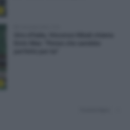
r
21 Novembre 2023, 17:35
Giro d’Italia, Vincenzo Nibali chiama
Enric Mas: “Penso che sarebbe
perfetto per lui”
r
Prossima Pagina