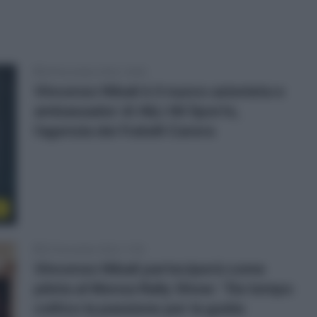
26 Novembre 2024, 18:48
Vincenzo Nibali è il nuovo azionista e
ambassador di A&J All Sports,
l’agenzia dei fratelli Carera
o
22 Novembre 2024, 11:50
Vincenzo Nibali parteciperà come
pilota al Monza Rally Show: “Da tempo
coltivo la passione per la guida