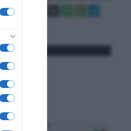
Facebook
X
You
Apple
Spotify
Google
Telegram
Tube
Play
RSS
#SpazioTalk
Ascolta SpazioTalk!