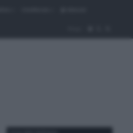
fiche
CicloMercato
Abbonati
Accedi
Cambia aspet
Cerca
Segui
Corse della Settimana