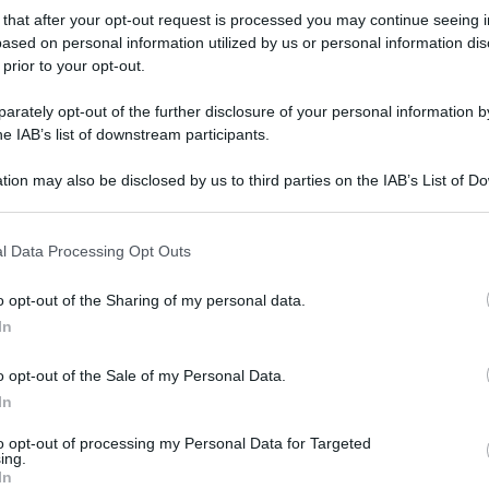
tornare, ma non da CT”
 that after your opt-out request is processed you may continue seeing i
ased on personal information utilized by us or personal information dis
 prior to your opt-out.
rately opt-out of the further disclosure of your personal information by
he IAB’s list of downstream participants.
r
tion may also be disclosed by us to third parties on the IAB’s List of 
16 Novembre 2024, 18:15
 that may further disclose it to other third parties.
Vincenzo Nibali festeggia i 40 anni: “Il
 that this website/app uses one or more Google services and may gath
l Data Processing Opt Outs
Tour del 2014 è stato il momento in cui
including but not limited to your visit or usage behaviour. You may click 
 to Google and its third-party tags to use your data for below specifi
mi sono sentito meglio in carriera, ora
o opt-out of the Sharing of my personal data.
ogle consent section.
devo capire quale sarà il mio futuro”
In
o opt-out of the Sale of my Personal Data.
In
o
to opt-out of processing my Personal Data for Targeted
ing.
16 Novembre 2024, 14:29
In