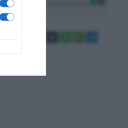
Seguici sulle migliori piattaforme di streaming:
Facebook
X
You
Apple
Spotify
Google
Telegram
Tube
Play
RSS