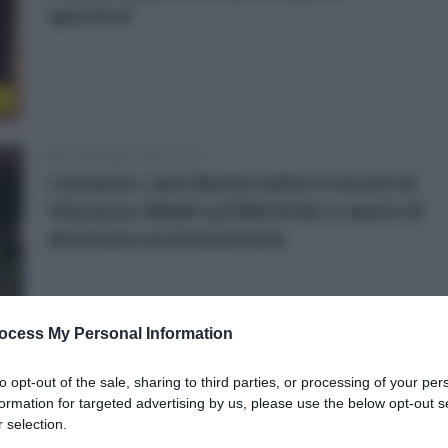
sportiva”
o
21 Novembre 2024, 11:15
L’amatore Jack Burke batte il record di
Vincenzo Nibali sul Mortirolo e spera di
diventare professionista
r
ocess My Personal Information
20 Novembre 2024, 10:12
to opt-out of the sale, sharing to third parties, or processing of your per
formation for targeted advertising by us, please use the below opt-out s
Vincenzo Nibali guarda al futuro: “Al
 selection.
ciclismo italiano serve un leader. Potrei