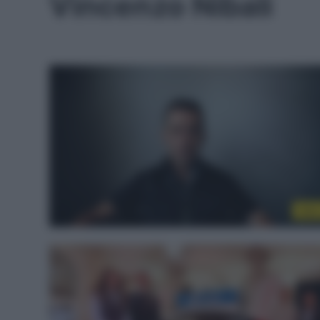
Vincenzo Nibali
Altr