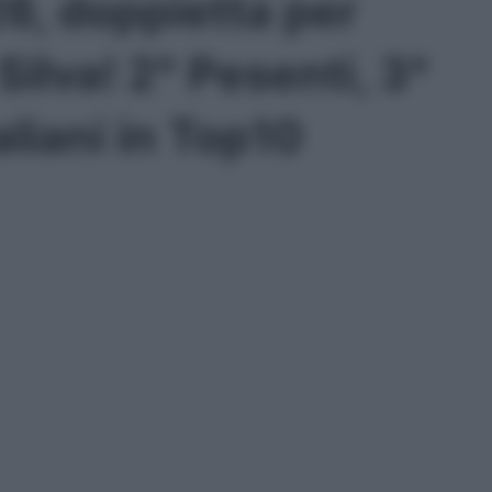
6, doppietta per
ilva! 2° Pesenti, 3°
taliani in Top10