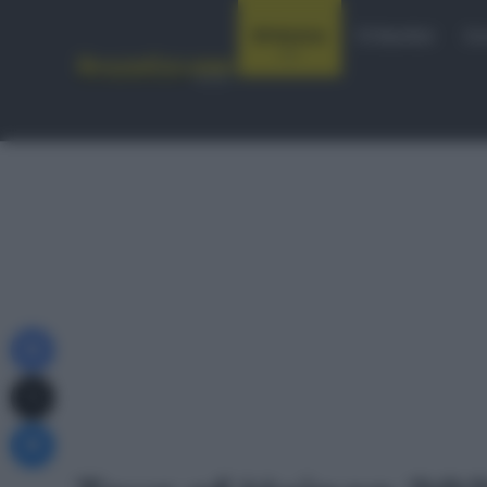
Notizie
Startlist
Co
Facebook
X
Messenger