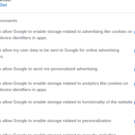
primi dieci è arrivato
Filippo Turconi
(Bardiani CSF 7 Saber),
Out
consents
azioCiclismo
o allow Google to enable storage related to advertising like cookies on
evice identifiers in apps.
o allow my user data to be sent to Google for online advertising
s.
to allow Google to send me personalized advertising.
o allow Google to enable storage related to analytics like cookies on
evice identifiers in apps.
o allow Google to enable storage related to functionality of the website
o allow Google to enable storage related to personalization.
ori della
XDS Astana
, vincitore della tappa odierna, con
altel–Euskadi) e su
Pesenti
, che grazie al secondo posto di
o allow Google to enable storage related to security, including