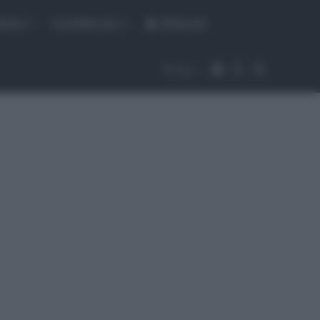
fiche
CicloMercato
Abbonati
Accedi
Cambia aspet
Cerca
Segui