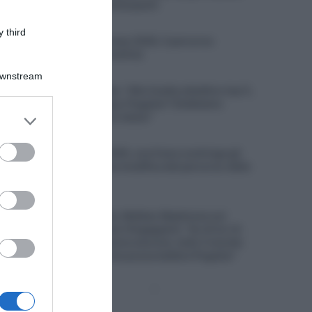
provvisorio dei partecipanti
7 Agosto 2026, 11:45
 third
Arctic Race of Norway 2026, il percorso
(altimetrie e planimetrie)
Downstream
7 Agosto 2026, 11:27
Movistar, Enric Mas: “Alla Vuelta obiettivo top 5,
ma anche una tappa; Pogačar? Dobbiamo
er and store
concentrarci su noi stessi”
to grant or
7 Agosto 2026, 10:54
ed purposes
Vuelta a España 2026, una frana costringe gli
organizzatori a una modifica del percorso della
penultima tappa
7 Agosto 2026, 10:38
Visma|Lease a Bike, Mattias Skjelmose sul
connazionale Jonas Vingegaard: “Su di lui c’è
sempre una pressione enorme, tutto il mondo
pensa sia l’unico che possa battere Pogačar”
Pagina
Prossima
precedente
Pagina