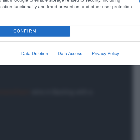
izione.
cation functionality and fraud prevention, and other user protection.
a 2026: montepremi minimo di 5.000€!
CONFIRM
Data Deletion
Data Access
Privacy Policy
stanaTeam
wins in Baoting with a