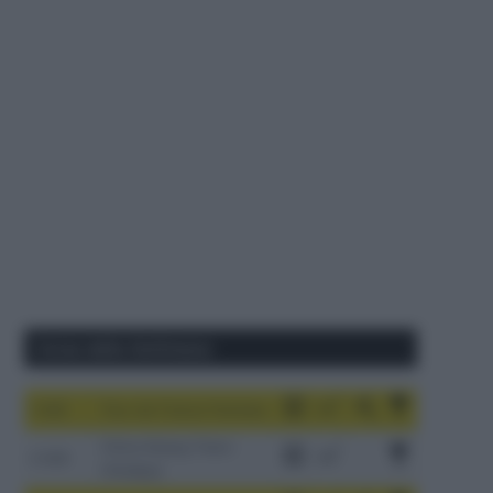
Corse della Settimana
1-9/8
Tour de France Femmes
China Xizang Trans-
2-6/8
Himalaya