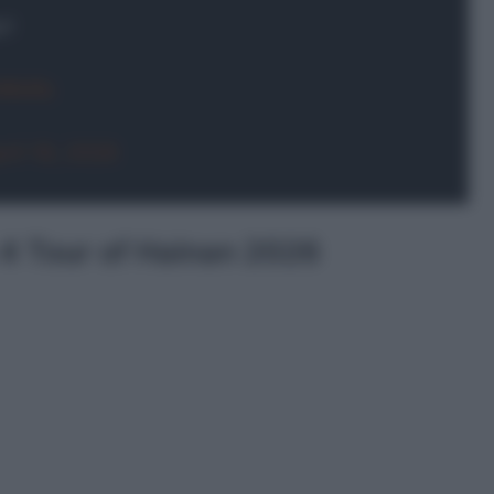
r!
xNRkRb
ril 18, 2026
a 4 Tour of Hainan 2026