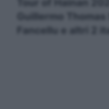
Tour of Hainan 202
Guillermo Thomas S
Fancellu e altri 2 i