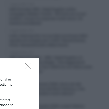
7 Agosto 2026, 14:30
UAE Emirates XRG, Tadej Pogačar sull’ex
compagno Matteo Trentin: “All’inizio ero un po’
scettico, ma poi ho imparato molto da lui. Un
mentore eccellente”
7 Agosto 2026, 13:31
Lotto-Intermarché, tre corridori promossi dalla
squadra di sviluppo per il 2027: Kamiel Eeman,
Victor Vaneeckhoutte e Milan Donie
7 Agosto 2026, 12:57
UAE Team Emirates – XRG, Tadej Pogačar e il
rapporto con Primoz Rogliç: “Una leggenda di
questo sport; dopo Tour 2020 non ero felice come
sarei dovuto essere”
sonal or
7 Agosto 2026, 12:25
Tour de France Femmes 2026, Anna van der
ection to
Breggen si ritira prima del Mont Ventoux, il ds:
“Non vogliamo prendere rischi ulteriori”
nterest-
7 Agosto 2026, 12:00
closed to
Startlist Vuelta a España 2026, scopri l’elenco