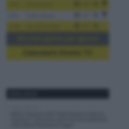
3-9/8
Giro di Polonia
4-8/8
Vuelta a Burgos
5-16/8
Giro del Portogallo
Gli orari giorno per giorno
Calendario Dirette TV
Ultimi articoli
7 Agosto 2026, 15:11
Milano-Sanremo 2027, Tadej Pogačar conferma
l’assenza? “Il prossimo anno non dovrò allenarmi
sulle salite di Cipressa e Poggio”