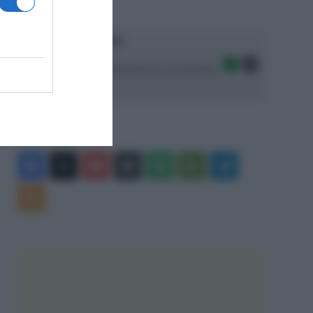
Ascolta SpazioTalk!
Seguici sulle migliori piattaforme di streaming:
Facebook
X
You
Apple
Spotify
Google
Telegram
Tube
Play
RSS