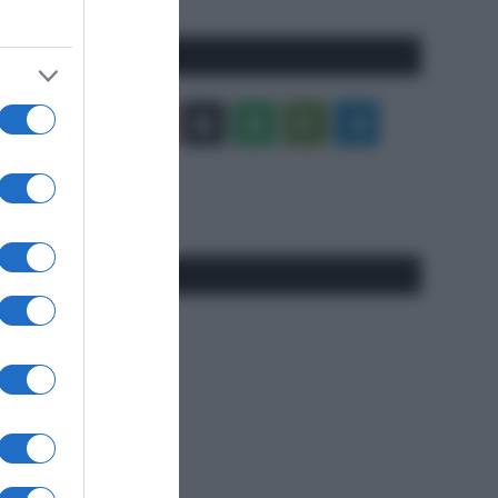
Seguici qui
Facebook
X
You
Apple
Spotify
Google
Telegram
Tube
Play
RSS
#SpazioTalk