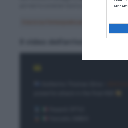
giornata ha scavalcato Quartucci salendo in terza pos
authenti
Crea la tua Fantasquadra per la Vuelta a Españ
Il video dell’arrivo
Guillermo Thomas Silva –
@XDSA
powerful attack in the final KM!
Pesenti (PTV)
Fancellu (MBH)