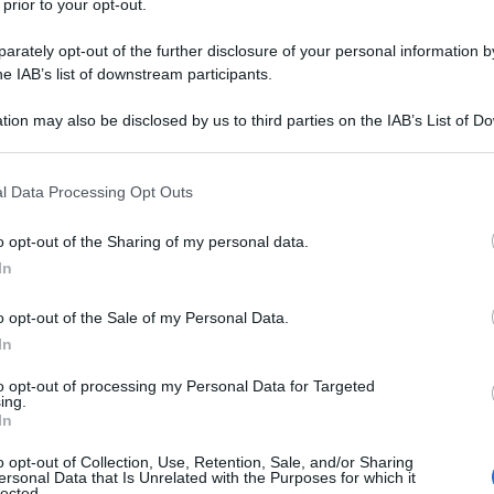
 prior to your opt-out.
rately opt-out of the further disclosure of your personal information by
he IAB’s list of downstream participants.
tion may also be disclosed by us to third parties on the IAB’s List of 
 that may further disclose it to other third parties.
 that this website/app uses one or more Google services and may gath
l Data Processing Opt Outs
including but not limited to your visit or usage behaviour. You may click 
 to Google and its third-party tags to use your data for below specifi
o opt-out of the Sharing of my personal data.
ogle consent section.
In
o opt-out of the Sale of my Personal Data.
ppa del
Tour of Hainan 2026
e torna al comando della
In
no si è imposto con uno scatto secco iniziato all’ultimo
to opt-out of processing my Personal Data for Targeted
palle fino al traguardo di
Baoting
e di replicare così il
ing.
In
ti
(Team Polti VisitMalta) ha provato a reagire ma ha dovuto
andro Fancellu
(MBH Bank CSB Telecom Fort) ha chiuso al
o opt-out of Collection, Use, Retention, Sale, and/or Sharing
ersonal Data that Is Unrelated with the Purposes for which it
 Quartucci
(Burgos Burpellet BH), quinto, e
Matteo Fabbro
lected.