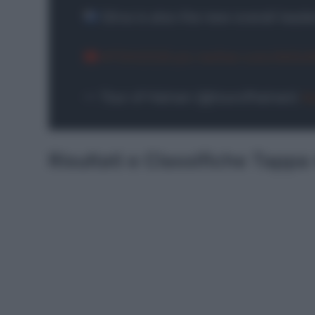
Silva is also the new overall leade
#TOH2026
pic.twitter.com/AtI0
— Tour of Hainan (@tourofhainan)
Ap
Risultati e Classifiche Tapp