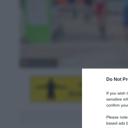
© Tour of Hainan
Do Not Pr
If you wish 
sensitive in
confirm your
Aggiungici al
Please note
based ads b