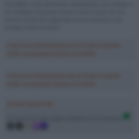
incredibile, come dimostrano chiaramente i suoi risultati, e
noi crediamo che possa crescere ancora di più con noi.
Faremo di tutto per supportare la sua crescita e il suo
sviluppo come corridore”.
Crea la tua Fantasquadra per la Vuelta a España
2026: montepremi minimo di 5.000€!
Crea la tua Fantasquadra per la Vuelta a España
2026: montepremi minimo di 5.000€!
Ascolta SpazioTalk!
Ci trovi anche sulle migliori piattaforme di streaming