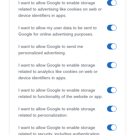
I want to allow Google to enable storage
related to advertising like cookies on web or
device identifiers in apps.
I want to allow my user data to be sent to
Google for online advertising purposes.
Lidl-Trek, maxi
prolungamento di contratto
UAE Emirates XRG, Juan
I want to allow Google to send me
per Jonathan Milan:
Ayuso resta o parte? La Lidl-
personalized advertising.
l’accordo è fino al 2029
Trek ci starebbe facendo più
di un pensiero
22 Agosto 2025, 10:26
I want to allow Google to enable storage
22 Agosto 2025, 9:03
related to analytics like cookies on web or
device identifiers in apps.
I want to allow Google to enable storage
related to functionality of the website or app.
Commenta
I want to allow Google to enable storage
related to personalization.
I want to allow Google to enable storage
© Copyright 2026, All Rights Reserved Designed by
related to security, including authentication