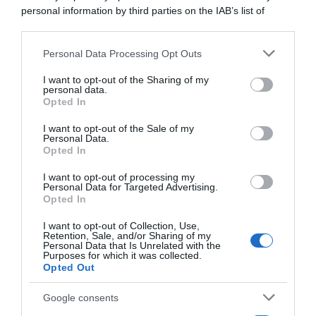
livello che dovrei avere”
immaginare”
personal information by third parties on the IAB’s list of
26 Giugno 2026, 12:14
13 Ottobre 2025, 17:41
downstream participants.
Personal Data Processing Opt Outs
This information may also be disclosed by us to third parties
on the IAB’s List of Downstream Participants that may further
I want to opt-out of the Sharing of my
disclose it to other third parties.
personal data.
Opted In
Please note that this website/app uses one or more Google
services and may gather and store information including but
I want to opt-out of the Sale of my
Personal Data.
not limited to your visit or usage behaviour. You may click to
Opted In
grant or deny consent to Google and its third-party tags to
use your data for below specified purposes in below Google
I want to opt-out of processing my
CicloMercato, Leo Hayter ha
Israel-Premier Tech, Derek
consent section.
Personal Data for Targeted Advertising.
trovato la squadra per
Gee conferma: “Contratto
Opted In
ripartire: si unirà alla
risolto, alcune questioni
Continental polacca Voster
hanno reso la mia
I want to opt-out of Collection, Use,
ATS
permanenza insostenibile”
Retention, Sale, and/or Sharing of my
Personal Data that Is Unrelated with the
3 Settembre 2025, 12:08
25 Agosto 2025, 18:10
Purposes for which it was collected.
Opted Out
Google consents