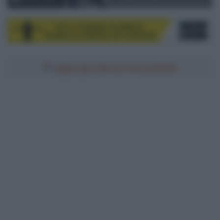
© Lotto Dstny
Aggiungici alle tue fonti preferite