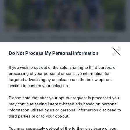
Piuro
rinnovo
dei
due
main
sponsor
fino
Groupama-FDJ, ufficiale il rinnovo dei due main
al
sponsor fino al 2027
2027
Do Not Process My Personal Information
Articoli correlati
If you wish to opt-out of the sale, sharing to third parties, or
processing of your personal or sensitive information for
targeted advertising by us, please use the below opt-out
section to confirm your selection.
Please note that after your opt-out request is processed you
may continue seeing interest-based ads based on personal
information utilized by us or personal information disclosed to
Tour de France 2026, la Uno-
Decathlon Ag2r La Mondiale,
X sostituisce Andreas Kron
Geoffrey Bouchard annuncia
third parties prior to your opt-out.
con Anders Halland
il ritiro: “Ho realizzato sogni
Johannessen: “Non sono al
che non avrei mai potuto
You may separately opt-out of the further disclosure of your