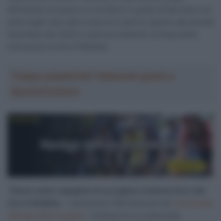
dimostrato di essere un corridore in grado di fare bene sia
nelle fughe che nelle corse di un giorno (quarto alla Amstal
Gold Race del 2023) e sarà sicuramente un’importante
risorsa per la Uno-X Mobility.
Troppa pubblicità? Abbonati gratis a
SpazioCiclismo
“
Siamo molto orgogliosi di accogliere Andreas Kron alla
Uno-X Mobility
– commenta il GM Hushovd nel
comunicato
ufficiale della squadra
– Andreas ha un potenziale