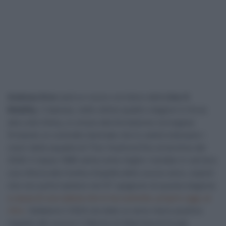
Andreas Kron
sarà un nuovo corridore della
Uno-X
Mobility
. Il danese, nelle ultime quattro stagioni in forza
alla Lotto Dstny, si unisce alla formazione norvegese
firmando un contratto biennale che lo vedrà indossare i
colori della squadra di Thor Hushovd fino al termine del
2026. Il classe 1998 vanta come miglior risultato in carriera
una vittoria alla Vuelta a España dello scorso anno, exploit
che non potrà ripetere nel GT spagnolo di questa stagione
a causa di una caduta che lo ha costretto, proprio oggi, al
ritiro
. Sebbene il 2024 sia stato un anno meno positivo
rispetto allo scorso il 26enne di Albertslund ha già