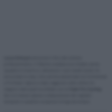
Lucas Eriksson
annuncia il ritiro dal ciclismo
professionistico. Il 30enne svedese era rimasto senza
squadra in inverno e, attraverso i suoi canali social, ha
annunciato lo stop. Una carriera decennale tra Continental
e ProTeam: l’apice è stato raggiunto nelle ultime tre
stagioni nelle quali ha militato con la
Tudor Pro Cycling
.
Qui si è messo spesso a disposizione dei capitani,
tentando in qualche occasione la fuga da lontano.