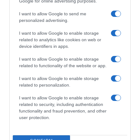
Google for online advertising purposes.
Chris Froome conferma il
suo addio al ciclismo
I want to allow Google to send me
professionistico: “Sì, mi
personalized advertising.
ritiro”
2 Luglio 2026, 18:18
I want to allow Google to enable storage
related to analytics like cookies on web or
device identifiers in apps.
I want to allow Google to enable storage
related to functionality of the website or app.
Commenta
I want to allow Google to enable storage
related to personalization.
I want to allow Google to enable storage
© Copyright 2026, All Rights Reserved Designed by
related to security, including authentication
functionality and fraud prevention, and other
©SpazioCiclismo
Preferenze Privacy
user protection.
Contatti
Redazione
Privacy & Cookie Policy
Pubblicità
Lavora con noi
VeloPro