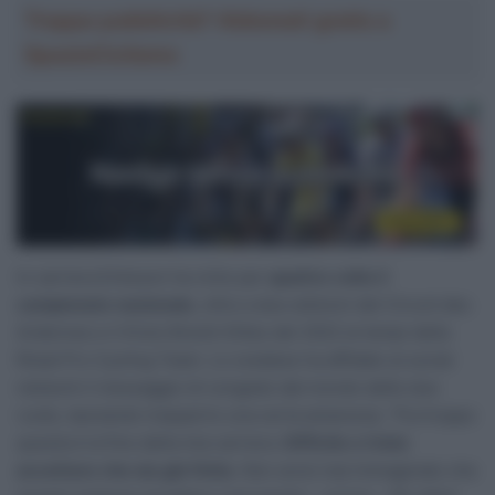
Troppa pubblicità? Abbonati gratis a
SpazioCiclismo
In carriera Eriksson ha vinto per
quattro volte il
campionato nazionale
, oltre a due edizioni del Circuit des
Ardennes e il Kreiz Breizh Elites del 2022 ai tempi della
Riwal Pro Cycling Team. Lo svedese ha affidato ai social
network il messaggio di congedo dal mondo delle due
ruote, lasciando trasparire una certa amarezza. “Purtroppo
questa è la fine della mia carriera.
Difficile e triste
accettare che sia già finita
. Non avrei mai immaginato che