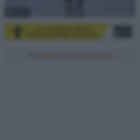
© Sirotti
Aggiungici alle tue fonti preferite