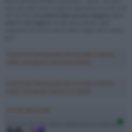
questo potesse accadere così presto – scrive – Gli ultimi
mesi sono stati strani, ma giorno dopo giorno ti rendi conto
che sia finita.
Circondarmi delle persone sbagliate non è
stata la cosa migliore
, ma allo stesso tempo voglio
ringraziare tutti coloro che mi hanno supportato in questi
anni”.
Crea la tua Fantasquadra per la Vuelta a España
2026: montepremi minimo di 5.000€!
Crea la tua Fantasquadra per la Vuelta a España
2026: montepremi minimo di 5.000€!
Ascolta SpazioTalk!
Ci trovi anche sulle migliori piattaforme di streaming