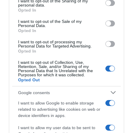
I want to opt-out of the Sharing of my
disclose it to other third parties.
personal data.
Opted In
Please note that this website/app uses one or more Google
services and may gather and store information including but
I want to opt-out of the Sale of my
Personal Data.
not limited to your visit or usage behaviour. You may click to
Opted In
grant or deny consent to Google and its third-party tags to
use your data for below specified purposes in below Google
I want to opt-out of processing my
Cofidis, anche Lorenzo De
consent section.
Personal Data for Targeted Advertising.
Longhi fra i tre stagisti
Opted In
annunciati
22 Luglio 2026, 13:08
I want to opt-out of Collection, Use,
Retention, Sale, and/or Sharing of my
Personal Data that Is Unrelated with the
Purposes for which it was collected.
Opted Out
Google consents
I want to allow Google to enable storage
related to advertising like cookies on web or
device identifiers in apps.
I want to allow my user data to be sent to