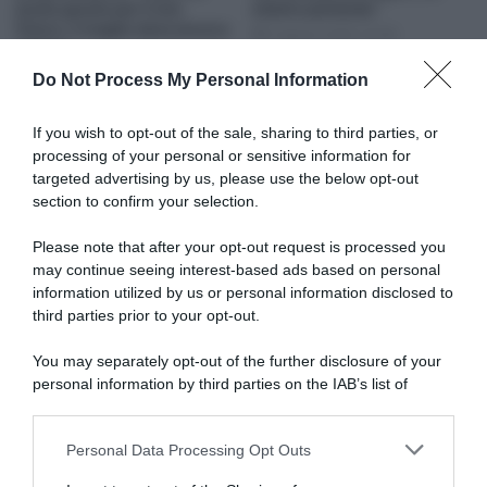
posto giusto per il mio
stiamo parlando”
futuro, il meglio deve ancora
5 Agosto 2026, 10:39
venire”
6 Agosto 2026, 18:10
Do Not Process My Personal Information
If you wish to opt-out of the sale, sharing to third parties, or
processing of your personal or sensitive information for
targeted advertising by us, please use the below opt-out
section to confirm your selection.
Please note that after your opt-out request is processed you
may continue seeing interest-based ads based on personal
information utilized by us or personal information disclosed to
MBH Bank CSB Telecom Fort,
CicloMercato, Florian Samuel
confermato il ritorno di
Kajamini fa spazio e lascia la
third parties prior to your opt-out.
Florian Samuel Kajamini da
XDS Astana da oggi: torna
subito: “Voglio concentrarmi
subito alla MBH?
You may separately opt-out of the further disclosure of your
su questo finale di 2026 con
1 Agosto 2026, 14:45
personal information by third parties on the IAB’s list of
rinnovate motivazioni, spero
downstream participants.
di trovare le giuste
occasioni”
Personal Data Processing Opt Outs
This information may also be disclosed by us to third parties
4 Agosto 2026, 8:43
on the IAB’s List of Downstream Participants that may further