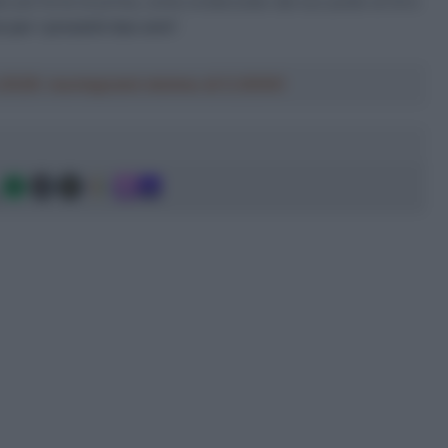
o più forte di prima, come evidenziato dal suo podio al Giro
i per i prossimi due anni
“.
a 2026: montepremi minimo di 5.000€!
g