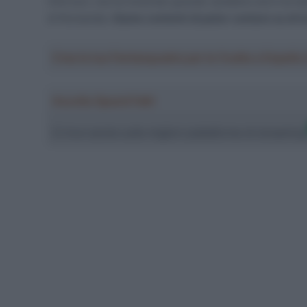
infortuni, ma ha mostrato grande carattere ed è tornat
di Romandia.
Siamo contenti di poter contare su di lu
Crea la tua Fantasquadra per la Vuelta a Españ
Ascolta SpazioTalk!
Ci trovi anche sulle migliori piattaforme di streamin