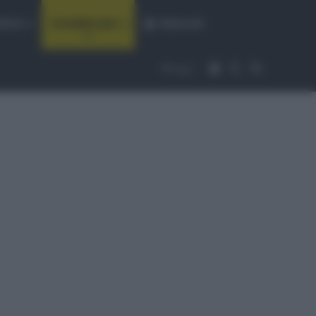
fiche
CicloMercato
Abbonati
Accedi
Cambia aspet
Cerca
Segui