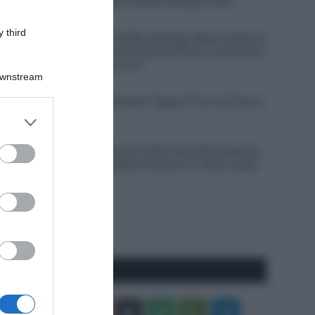
VIDEO: Quarta Tappa Vuelta a Burgos 2026
7 Agosto 2026, 18:27
 third
Giro del Portogallo 2026, Santiago Mesa resiste di
un soffio alla rimonta di Daniel Cavia e conquista il
primo successo tra i pro’
Downstream
7 Agosto 2026, 17:59
VIDEO: Ultimo Chilometro Tappa 7 Tour de France
Femmes 2026
er and store
to grant or
7 Agosto 2026, 17:38
ed purposes
Tour de France Femmes 2026, Kasia Niewiadoma
ribalta la corsa sul Mont Ventoux! 3ª Elisa Longo
Borghini
Pagina
Prossima
precedente
Pagina
Seguici qui
Facebook
X
You
Apple
Spotify
Google
Telegram