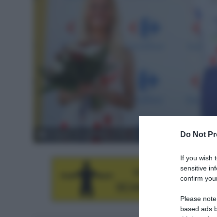
Do Not Pr
© Wanty - Groupe Gobert / PhotoNews
If you wish 
sensitive in
confirm your
Please note
based ads b