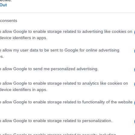
Out
i Biniam Girmay per il resto delle tre settimane.
consents
azioCiclismo
o allow Google to enable storage related to advertising like cookies on
evice identifiers in apps.
o allow my user data to be sent to Google for online advertising
s.
to allow Google to send me personalized advertising.
o allow Google to enable storage related to analytics like cookies on
evice identifiers in apps.
o allow Google to enable storage related to functionality of the website
batini nel 2020, ma non sono da dimenticare alcuni
o allow Google to enable storage related to personalization.
lano-Sanremo e la Vuelta a España. “
Da quando sono
o allow Google to enable storage related to security, including