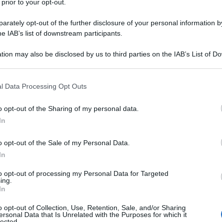
 prior to your opt-out.
le tue fonti preferite
rately opt-out of the further disclosure of your personal information by
he IAB’s list of downstream participants.
tion may also be disclosed by us to third parties on the IAB’s List of 
 that may further disclose it to other third parties.
 that this website/app uses one or more Google services and may gath
l Data Processing Opt Outs
including but not limited to your visit or usage behaviour. You may click 
 to Google and its third-party tags to use your data for below specifi
o opt-out of the Sharing of my personal data.
ogle consent section.
In
o opt-out of the Sale of my Personal Data.
In
to opt-out of processing my Personal Data for Targeted
ing.
Wanty
fino al termine del 2026. Il corridore neozelandese,
In
e belga dopo averlo fatto già all’inizio della sua carriera nel
pedina importante a supporto dei capitani su diversi terreni.
o opt-out of Collection, Use, Retention, Sale, and/or Sharing
ersonal Data that Is Unrelated with the Purposes for which it
il primo corridore della Nuova Zelanda ad indossare la Maglia
lected.