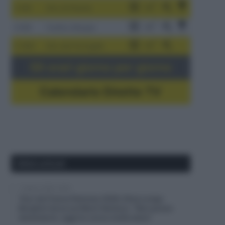
3-9/8
Giro di Polonia
4-8/8
Vuelta a Burgos
5-16/8
Giro del Portogallo
Gli orari giorno per giorno
Calendario Dirette TV
Ultimi articoli
7 Agosto 2026, 20:00
Tour de France Femmes 2026, Elisa Longo
Borghini terza sul Mont Ventoux: “Non posso
lamentarmi, oggi ho corso molto bene”