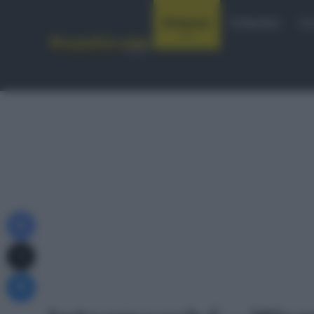
Notizie
Startlist
Co
Facebook
X
Messenger