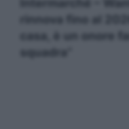
Intermarché – Wan
rinnova fino al 202
casa, è un onore fa
squadra”