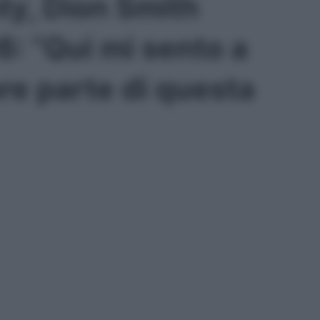
ty, Dion Smith
6: “Qui mi sento a
re parte di questa