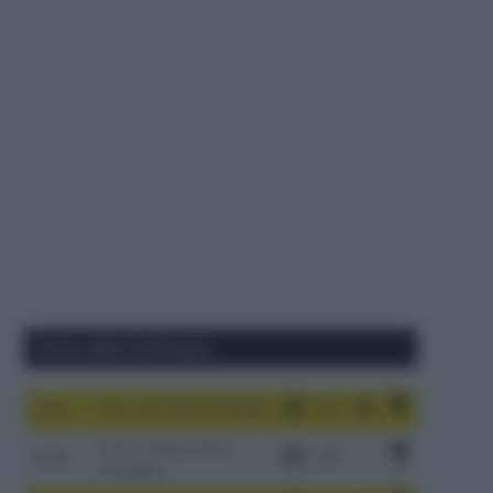
Corse della Settimana
1-9/8
Tour de France Femmes
China Xizang Trans-
2-6/8
Himalaya