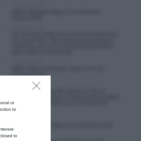
7 Agosto 2026, 19:56
VIDEO: Highlights Tappa 7 Tour de France
Femmes 2026
7 Agosto 2026, 19:47
Giro di Polonia 2026, prima vittoria nel WorldTour
per Jan Christen: “Non potrei essere più felice. È
stata tosta, non mi sono sentito bene per tutto il
giorno dopo la caduta di ieri”
7 Agosto 2026, 19:25
VIDEO: Ultimi 4 Chilometri Tappa 2 Giro del
Portogallo 2026
7 Agosto 2026, 19:20
Solution Tech Nippo Rali, dominio al Tour of
Kahramanmaraş: vittoria in tutte e quattro le tappe
sonal or
e nella classifica finale (e più di 100 punti UCI
guadagnati)
ection to
7 Agosto 2026, 18:55
VIDEO: Highlights Tappa 5 Giro di Polonia 2026
nterest-
closed to
7 Agosto 2026, 18:45