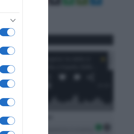
Tube
Play
RSS
#SpazioTalk
Ascolta SpazioTalk!
Seguici sulle migliori piattaforme di streaming: