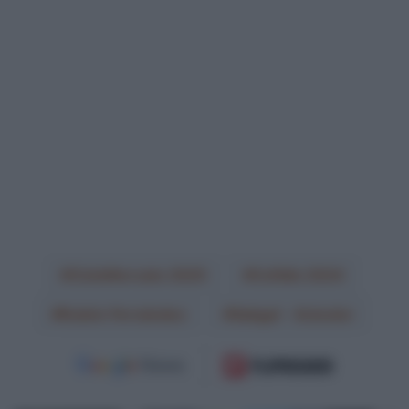
CicloMercato 2025
Cofidis 2024
Rubén Fernández
Sabgal - Anicolor