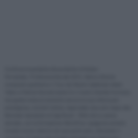
Continua la parabola discendente di Ruben
Fernandez. Professionista dal 2013, l’allora 22enne
conquistò quell’anno il Tour de l’Avenir battendo Adam
Yates e Patrick Konrad (sesto fu il nostro Davide Formolo),
ma quella resta al momento ancora la sua vittoria più
prestigiosa, nonché l’ultima. Approdato due anni dopo alla
Movistar lasciando la Caja Rural – RGA che lo aveva
lanciato, con la formazione WorldTour spagnola sembrò
trovare nuovo slancio nei suoi primi anni, sfiorando il