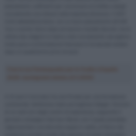
piazzamenti, sufficienti per convincere la Cofidis a dargli
nuovamente una chance nella massima divisione. Il 2021
iniziò abbastanza bene, con un buon piazzamento all’UAE
Tour e anche l’anno dopo arrivarono risultati discreti, ma le
ultime due stagioni lo hanno visto nuovamente raccogliere
molto poco e la formazione francese lo ha lasciato andare
dopo un quadriennio privo di acuti.
Crea la tua Fantasquadra per la Vuelta a España
2026: montepremi minimo di 5.000€!
A 33 anni il murciano ha così firmato per una formazione
continental, l’ambizioso team portoghese Sabgal / Anicolor
di cui sarà uno degli uomini di esperienza, seguendo il
giovane compagno Harrison Wood, con il quale potrebbe
rappresentare una discreta coppia in salita, al fianco dei
numerosi corridori locali che sperano di poter emergere