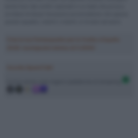
anche fuori dai confini nazionali in un team che prova a
scrollarsi di dosso l’eccessivo provincialismo che spesso
queste squadre, volenti o nolenti, si trovano ad avere.
Crea la tua Fantasquadra per la Vuelta a España
2026: montepremi minimo di 5.000€!
Ascolta SpazioTalk!
Ci trovi anche sulle migliori piattaforme di streaming