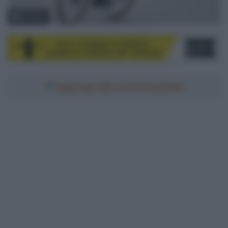
© Sirotti
Aggiungici alle tue fonti preferite