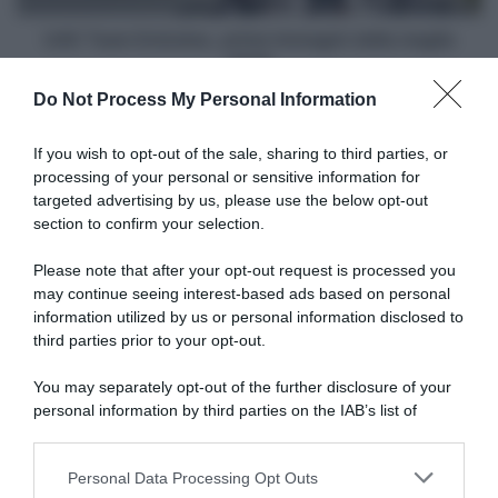
UAE Team Emirates, prime immagini della maglia
2025
Do Not Process My Personal Information
Articoli correlati
If you wish to opt-out of the sale, sharing to third parties, or
processing of your personal or sensitive information for
targeted advertising by us, please use the below opt-out
section to confirm your selection.
Please note that after your opt-out request is processed you
may continue seeing interest-based ads based on personal
information utilized by us or personal information disclosed to
Decathlon Ag2r La Mondiale,
CicloMercato, Leo Hayter ha
Geoffrey Bouchard annuncia
trovato la squadra per
third parties prior to your opt-out.
il ritiro: “Ho realizzato sogni
ripartire: si unirà alla
che non avrei mai potuto
Continental polacca Voster
You may separately opt-out of the further disclosure of your
immaginare”
ATS
personal information by third parties on the IAB’s list of
13 Ottobre 2025, 17:41
3 Settembre 2025, 12:08
downstream participants.
Personal Data Processing Opt Outs
This information may also be disclosed by us to third parties