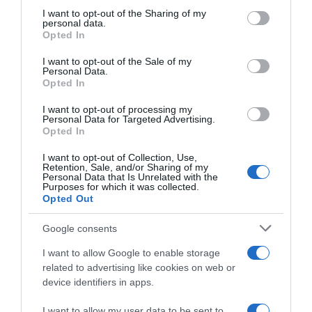
on the IAB’s List of Downstream Participants that may further
I want to opt-out of the Sharing of my
disclose it to other third parties.
personal data.
Opted In
Please note that this website/app uses one or more Google
services and may gather and store information including but
I want to opt-out of the Sale of my
Personal Data.
not limited to your visit or usage behaviour. You may click to
Opted In
grant or deny consent to Google and its third-party tags to
use your data for below specified purposes in below Google
I want to opt-out of processing my
Israel-Premier Tech, Derek
Lidl-Trek, maxi
consent section.
Personal Data for Targeted Advertising.
Gee conferma: “Contratto
prolungamento di contratto
Opted In
risolto, alcune questioni
per Jonathan Milan:
hanno reso la mia
l’accordo è fino al 2029
I want to opt-out of Collection, Use,
permanenza insostenibile”
Retention, Sale, and/or Sharing of my
22 Agosto 2025, 10:26
Personal Data that Is Unrelated with the
25 Agosto 2025, 18:10
Purposes for which it was collected.
Opted Out
Google consents
I want to allow Google to enable storage
related to advertising like cookies on web or
device identifiers in apps.
I want to allow my user data to be sent to