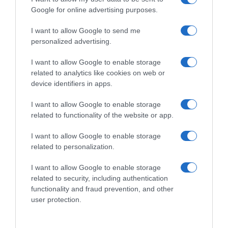
Google for online advertising purposes.
Q36.5, il neerlandese Martijn
Rasenberg e il colombiano
UAE Emirates XRG, Juan
I want to allow Google to send me
William Colorado entrano in
Ayuso resta o parte? La Lidl-
personalized advertising.
organico come stagisti
Trek ci starebbe facendo più
di un pensiero
11 Agosto 2025, 9:22
I want to allow Google to enable storage
22 Agosto 2025, 9:03
related to analytics like cookies on web or
device identifiers in apps.
I want to allow Google to enable storage
related to functionality of the website or app.
Commenta
I want to allow Google to enable storage
related to personalization.
I want to allow Google to enable storage
© Copyright 2026, All Rights Reserved Designed by
related to security, including authentication
functionality and fraud prevention, and other
©SpazioCiclismo
Preferenze Privacy
user protection.
Contatti
Redazione
Privacy & Cookie Policy
Pubblicità
Lavora con noi
VeloPro