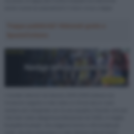
successo di tappa alla Vuelta a España ma ottenendo
anche numerosi piazzamenti in brevi corse a tappe.
Troppa pubblicità? Abbonati gratis a
SpazioCiclismo
I risultati ottenuti nel biennio 2015-2016 tuttavia non
trovarono seguito e man mano si ritrovò ad un ruolo
sempre più marginale con la sua squadra, finendo così per
ritornare nella categoria professional nel 2020, in maglia
Euskaltel Euskadi. Una stagione breve e sfortunata per
molti, ma che comunque lo vide ottenere alcuni buoni