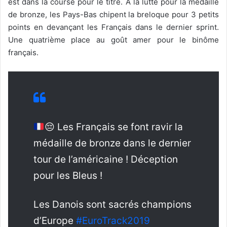
est dans la course pour le titre. À la lutte pour la médaille
de bronze, les Pays-Bas chipent la breloque pour 3 petits
points en devançant les Français dans le dernier sprint.
Une quatrième place au goût amer pour le binôme
français.
😔
Les Français se font ravir la
médaille de bronze dans le dernier
tour de l’américaine ! Déception
pour les Bleus !
Les Danois sont sacrés champions
d’Europe
#EuroTrack2019