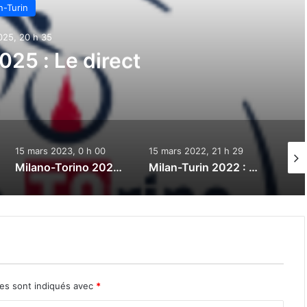
n-Turin
025, 20 h 35
025 : Le direct
15 mars 2023, 0 h 00
15 mars 2022, 21 h 29
10 oc
Milano-Torino 2023 : Le direct
Milan-Turin 2022 : Le direct
res sont indiqués avec
*