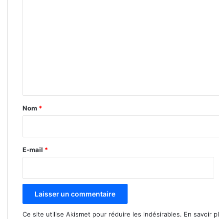
C
o
m
m
e
n
t
a
Nom
*
i
r
e
E-mail
*
*
Ce site utilise Akismet pour réduire les indésirables.
En savoir p