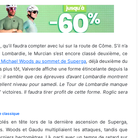
 qu’il faudra compter avec lui sur la route de Côme. S’il n’a
 Lombardie, le Murcian s’est encore classé deuxième, ce
r Michael Woods au sommet de Superga
, déjà deuxième du
 plus tôt, Valverde affiche une forme étincelante depuis la
: il semble que ces épreuves d’avant Lombardie montrent
xcellent niveau pour samedi. Le Tour de Lombardie manque
7 victoires.
Il faudra tirer profit de cette forme. Roglic sera
e classique
olés en tête lors de la dernière ascension de Superga,
is. Woods et Gaudu multipliaient les attaques, tandis que
rniers hectomètres. Là, parti avec un temps de retard sur