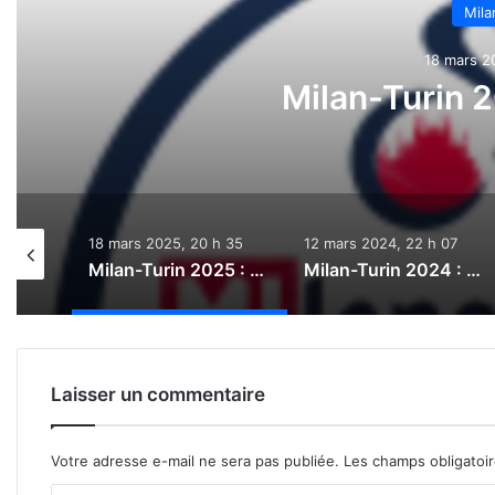
Mila
18 mars 2
Milan-Turin 2
h 33
18 mars 2025, 20 h 35
12 mars 2024, 22 h 07
Milan-Turin 2026 : Le direct
Milan-Turin 2025 : Le direct
Milan-Turin 2024 : Le direct
Laisser un commentaire
Votre adresse e-mail ne sera pas publiée.
Les champs obligatoi