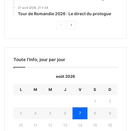
27 avril 2026, 21 h 04
Tour de Romandie 2026 : Le direct du prologue
Page
Page
précédente
suivante
Toute l’info, jour par jour
août 2026
L
M
M
J
V
S
D
1
2
3
4
5
6
7
8
9
10
11
12
13
14
15
16