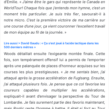
d’Emilie. «
J’aime être le gars qui représente le Canada en
WorldTour! Chaque fois que j’entends mon hymne, c’est un
moment très particulier. Je suis très fier
, savourait-il à
notre micro.
C’est la première victoire de ma carrière sur
une course d’une jour, ça vient couronner l’excellent travail
de mon équipe au fil de la journée.
»
Lire aussi > David Gaudu : « Ça s’est joué à l’acide lactique dans les
500 derniers mètres »
Woods détaillait ensuite l’exigeante montée finale. Cette
fois, son tempérament offensif lui a permis de l’emporter
après une palanquée de places d’honneur acquises sur les
courses les plus prestigieuses. «
Je me sentais bien, j’ai
attaqué après la grosse accélération de Fuglsang. Ensuite,
j’ai attaqué plusieurs fois. Je pense que ce col favorise les
coureurs capables de multiplier les accélérations
,
expliquait-il avant d’envisager la perspective du Tour de
Lombardie.
Je fais surement partie des favoris maintenant,
mais Roglic reste l’homme à battre. Il était si fort au Tour