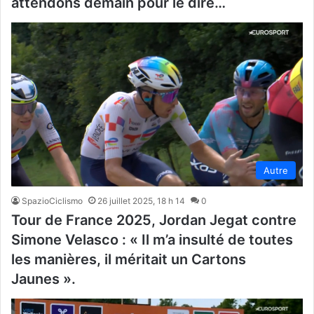
attendons demain pour le dire…
Autre
SpazioCiclismo
26 juillet 2025, 18 h 14
0
Tour de France 2025, Jordan Jegat contre
Simone Velasco : « Il m’a insulté de toutes
les manières, il méritait un Cartons
Jaunes ».