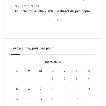
27 avril 2026, 21 h 04
Tour de Romandie 2026 : Le direct du prologue
Page
Page
précédente
suivante
Toute l’info, jour par jour
mars 2018
L
M
M
J
V
S
D
1
2
3
4
5
6
7
8
9
10
11
12
13
14
15
16
17
18