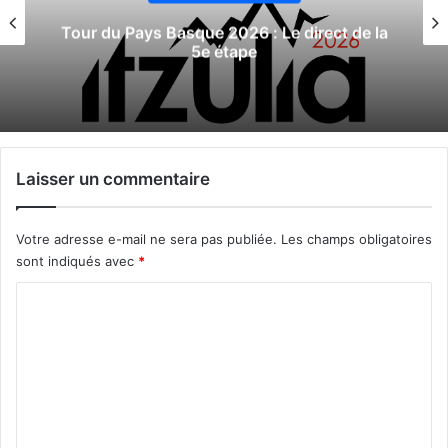
Tour du Pays Basque 2026 : Le direct de la
5e étape
Laisser un commentaire
Votre adresse e-mail ne sera pas publiée.
Les champs obligatoires
sont indiqués avec
*
C
o
m
m
e
n