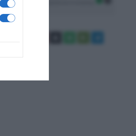
Seguici sulle migliori piattaforme di streaming:
Facebook
X
You
Apple
Spotify
Google
Telegram
Tube
Play
RSS