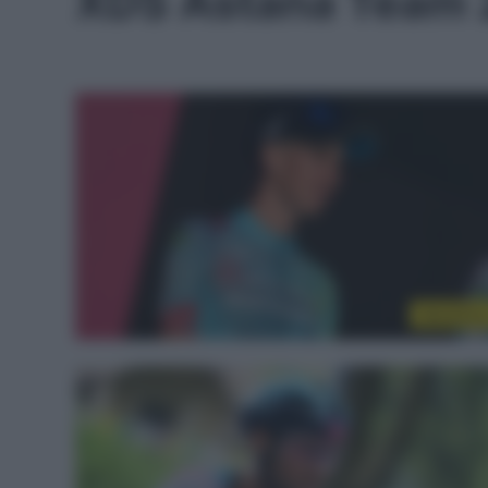
XDS Astana Team
WorldTou