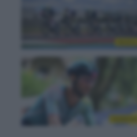
WorldTou
CicloMercat