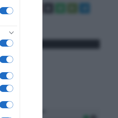
Facebook
X
You
Apple
Spotify
Google
Telegram
Tube
Play
RSS
#SpazioTalk
Ascolta SpazioTalk!