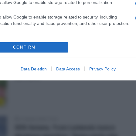
o allow Google to enable storage related to personalization.
o allow Google to enable storage related to security, including
cation functionality and fraud prevention, and other user protection.
o
3 Novembre 2025, 9:43
CONFIRM
XDS Astana, dalla Lotto arriva Arjen
Livyns: “Spero di essere una risorsa
preziosa per la squadra nelle Classiche
Data Deletion
Data Access
Privacy Policy
del Nord”
o
31 Ottobre 2025, 17:04
XDS Astana, Yvon Ledanois nuovo