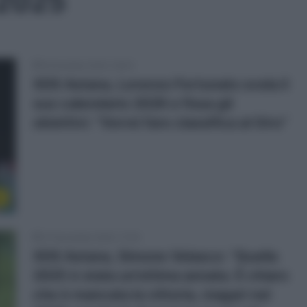
 2025
9 Dicembre 2025, 18:04
XDS Astana, Lorenzo Fortunato svela il
suo calendario 2026 e fissa gli
obiettivi: “Vorrei fare classifica al Giro”
r
21 Novembre 2025, 17:05
XDS Astana, Simone Velasco: “Quella
2025 è stata un’ottima annata. È chiaro
che è mancata la vittoria, magari nel