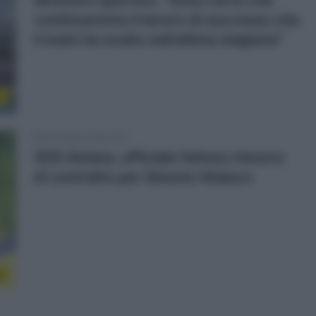
direttore sportivo: “Sono certo che
continueremo il lavoro di successo che
il team ha svolto nell’ultima stagione”
r
29 Ottobre 2025, 9:51
XDS Astana, ufficiale l’atteso rinnovo
di contratto per Simone Velasco
o