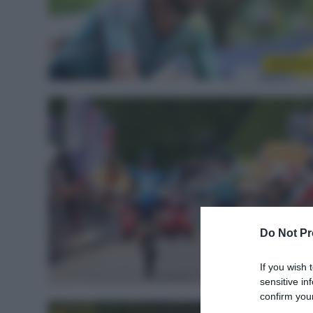
WorldTou
Do Not Pr
If you wish 
Top/Flo
sensitive in
confirm your