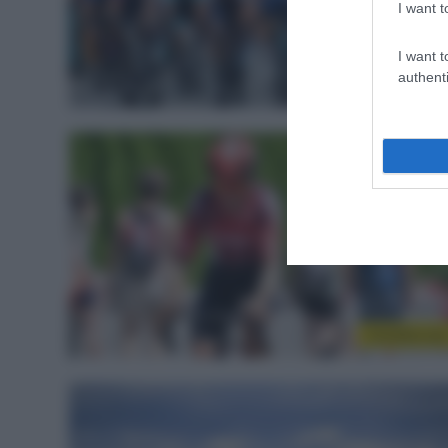
I want t
I want t
authenti
CicloMercat
CicloMercat