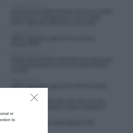
6 Agosto 2026, 20:02
Giro di Polonia 2026, Christian Scaroni a un soffio
dalla vittoria: “C’è dispiacere, ci sono andato
vicino; negli ultimi 300 metri ho dato tutto”
6 Agosto 2026, 19:57
VIDEO: Highlights Tappa 6 Tour de France
Femmes 2026
6 Agosto 2026, 19:53
Vuelta a Burgos 2026, Gianni Moscon espulso per
condotta impropria in corsa nei confronti di altri
corridori
6 Agosto 2026, 19:40
VIDEO: Highlights Tappa 4 Giro di Polonia 2026
6 Agosto 2026, 19:35
Vuelta a Burgos 2026, Felix Gall: “Non ho vinto
molto in carriera, quando ci riesco è fantastico”
sonal or
6 Agosto 2026, 19:25
ection to
VIDEO: Terza tappa Vuelta a Burgos 2026
6 Agosto 2026, 18:50