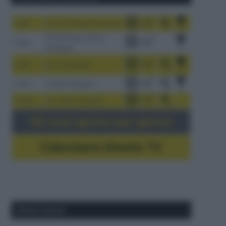
1-9/8
Tour de France Femmes
China Xizang Trans-
2-6/8
Himalaya
3-9/8
Giro di Polonia
4-8/8
Vuelta a Burgos
5-16/8
Giro del Portogallo
Gli orari giorno per giorno
Calendario Dirette TV
Ultimi articoli