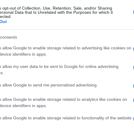
o opt-out of Collection, Use, Retention, Sale, and/or Sharing
r
ersonal Data that Is Unrelated with the Purposes for which it
lected.
Out
20 Novembre 2025, 12:58
XDS Astana, dopo il ritiro Alexandr
consents
Vinokurov jr sarà apprendista DS
o allow Google to enable storage related to advertising like cookies on
evice identifiers in apps.
o allow my user data to be sent to Google for online advertising
s.
r
to allow Google to send me personalized advertising.
o allow Google to enable storage related to analytics like cookies on
6 Novembre 2025, 11:39
evice identifiers in apps.
XDS Astana, annunciato il ritorno in
prima squadra Gleb Syritsa: “Felice di
o allow Google to enable storage related to functionality of the website
poter tornare nel Team WorldTour”