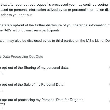
XDS Astana, Christian Scaroni: “Per me
 that after your opt-out request is processed you may continue seeing i
ased on personal information utilized by us or personal information dis
e la squadra è stata una grande
 prior to your opt-out.
stagione, ma ora viene il difficile”
rately opt-out of the further disclosure of your personal information by
he IAB’s list of downstream participants.
tion may also be disclosed by us to third parties on the IAB’s List of 
 that may further disclose it to other third parties.
 that this website/app uses one or more Google services and may gath
r
l Data Processing Opt Outs
including but not limited to your visit or usage behaviour. You may click 
 to Google and its third-party tags to use your data for below specifi
o opt-out of the Sharing of my personal data.
ogle consent section.
20 Novembre 2025, 17:07
In
XDS Astana, Diego Ulissi: “2026 ultima
stagione? Vediamo, voglio vedere
o opt-out of the Sale of my Personal Data.
come sto fisicamente e mentalmente e
In
poi prenderò una decisione durante
to opt-out of processing my Personal Data for Targeted
ing.
l’anno”
In