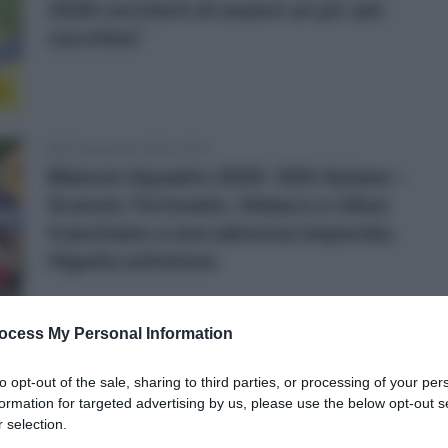
2026 cercherò di essere un po’ più
cecchino”
r
20 Novembre 2025, 20:00
Bilancio Squadre 2025: XDS Astana –
Scaroni, Fortunato, Velasco e Ulissi
trascinano a una salvezza insperata.
Higuita sottotono
ocess My Personal Information
to opt-out of the sale, sharing to third parties, or processing of your per
p
formation for targeted advertising by us, please use the below opt-out s
 selection.
20 Novembre 2025, 18:51