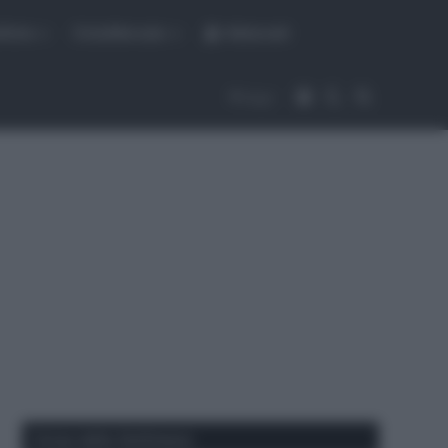
fiche
CicloMercato
Abbonati
Accedi
Cambia aspet
Cerca
Segui
Corse della Settimana