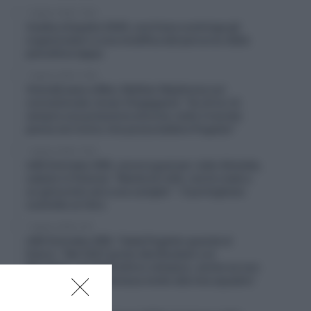
7 Agosto 2026, 10:54
Vuelta a España 2026, una frana costringe gli
organizzatori a una modifica del percorso della
penultima tappa
7 Agosto 2026, 10:38
Visma|Lease a Bike, Mattias Skjelmose sul
connazionale Jonas Vingegaard: “Su di lui c’è
sempre una pressione enorme, tutto il mondo
pensa sia l’unico che possa battere Pogačar”
7 Agosto 2026, 10:20
UAE Emirates XRG, ancora guai per João Almeida,
caduto in Polonia: “Niente di rotto, ma ho male a
un ginocchio ed a una caviglia” – Il portoghese
costretto al ritiro
7 Agosto 2026, 9:47
UAE Emirates XRG, Tadej Pogačar guarda al
futuro: “Nel 2027 punto alla Roubaix e al
Mondiale, nel 2028 all’oro olimpico, anche se non
è una cosa che interessa molto alla mia squadra”
7 Agosto 2026, 9:02