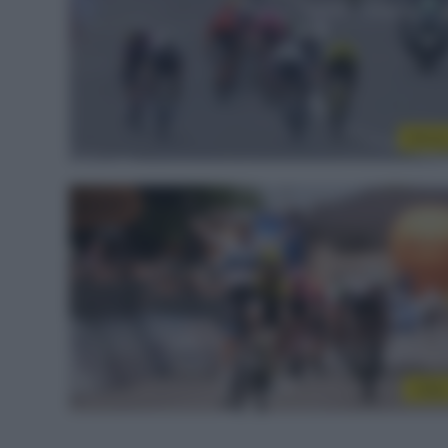
Donn
Vide