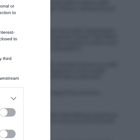
Tour de France Femmes 2026, è il giorno della
sonal or
scalata al mitico Mont Ventoux: sarà decisiva per
ection to
il successo finale?
7 Agosto 2026, 8:00
Un anno fa… Tour de France 2025, Tadej Pogačar
nterest-
e la UAE hanno volutamente “frenato” nelle ultime
closed to
tappe? “Lungo le strade iniziavano a sentirsi versi
di disapprovazione del pubblico”
 third
6 Agosto 2026, 20:02
Giro di Polonia 2026, Christian Scaroni a un soffio
dalla vittoria: “C’è dispiacere, ci sono andato
vicino; negli ultimi 300 metri ho dato tutto”
Downstream
6 Agosto 2026, 19:57
VIDEO: Highlights Tappa 6 Tour de France
er and store
Femmes 2026
to grant or
ed purposes
6 Agosto 2026, 19:53
Vuelta a Burgos 2026, Gianni Moscon espulso per
condotta impropria in corsa nei confronti di altri
corridori
6 Agosto 2026, 19:40