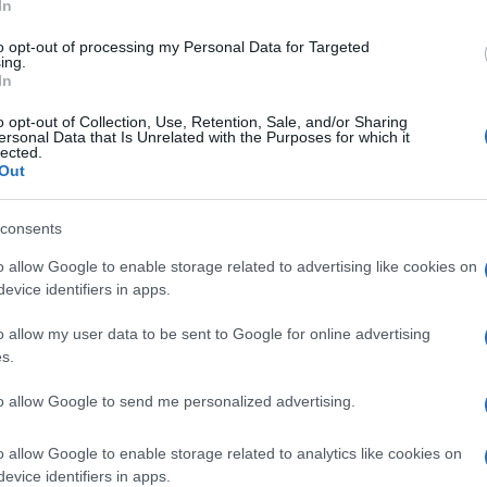
In
11 Luglio 2025, 18:28
VIDEO: Highlights Tappa 6 Giro d’Italia
to opt-out of processing my Personal Data for Targeted
ing.
Women 2025
In
o opt-out of Collection, Use, Retention, Sale, and/or Sharing
ersonal Data that Is Unrelated with the Purposes for which it
lected.
Out
consents
o
o allow Google to enable storage related to advertising like cookies on
evice identifiers in apps.
11 Luglio 2025, 14:41
o allow my user data to be sent to Google for online advertising
Giro d’Italia Women 2025, Lianne
s.
Lippert regola Pauline Rooijakkers!
to allow Google to send me personalized advertising.
Elisa Longo Borghini ci prova, ma
Marlen Reusser resta in Maglia Rosa
o allow Google to enable storage related to analytics like cookies on
evice identifiers in apps.