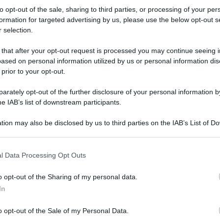
Women 2025
to opt-out of the sale, sharing to third parties, or processing of your per
formation for targeted advertising by us, please use the below opt-out s
 selection.
 that after your opt-out request is processed you may continue seeing i
ased on personal information utilized by us or personal information dis
 prior to your opt-out.
o
rately opt-out of the further disclosure of your personal information by
12 Luglio 2025, 14:50
he IAB’s list of downstream participants.
Giro d’Italia Women 2025, Sarah
tion may also be disclosed by us to third parties on the IAB’s List of 
Gigante conquista la tappa regina!
 that may further disclose it to other third parties.
Elisa Longo Borghini si prende la
 that this website/app uses one or more Google services and may gath
Maglia Rosa con un attacco da lontano
l Data Processing Opt Outs
including but not limited to your visit or usage behaviour. You may click 
 to Google and its third-party tags to use your data for below specifi
o opt-out of the Sharing of my personal data.
ogle consent section.
In
e
o opt-out of the Sale of my Personal Data.