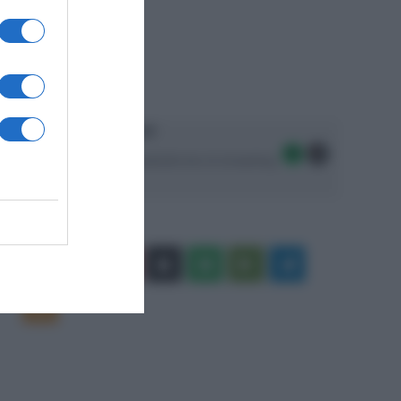
Ascolta SpazioTalk!
Seguici sulle migliori piattaforme di streaming:
Facebook
X
You
Apple
Spotify
Google
Telegram
Tube
Play
RSS