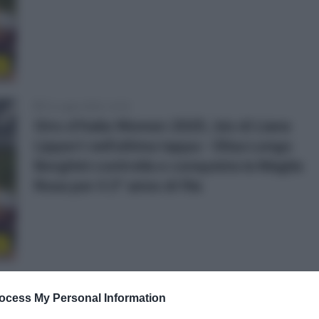
o
13 Luglio 2025, 14:35
Giro d’Italia Women 2025, bis di Liane
Lippert nell’ultima tappa – Elisa Longo
Borghini controlla e conquista la Maglia
Rosa per il 2° anno di fila
e
12 Luglio 2025, 18:16
ocess My Personal Information
VIDEO: Highlights Tappa 7 Giro d’Italia