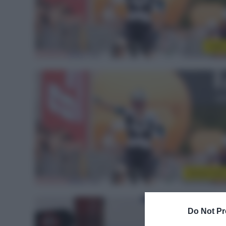
Vide
Sintesi Gar
Do Not Pr