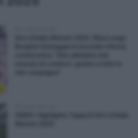
en 2025
13 Luglio 2025, 19:04
Giro d’Italia Women 2025, Elisa Longo
Borghini festeggia la seconda vittoria
consecutiva: “Non abbiamo mai
smesso di crederci, grazie a tutte le
mie compagne”
e
13 Luglio 2025, 17:30
VIDEO: Highlights Tappa 8 Giro d’Italia
Women 2025