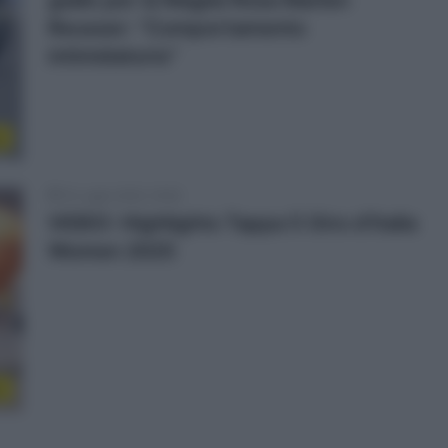
giallo per la Maglia Rosa Marlen
Reusser: “Comportamento
intimidatorio”
e
10 Luglio 2025, 16:29
VIDEO: Highlights Tappa 5 Giro d’Italia
Women 2025
o