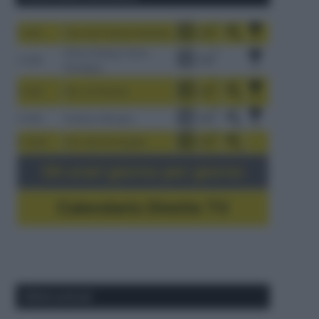
1-9/8
Tour de France Femmes
China Xizang Trans-
2-6/8
Himalaya
3-9/8
Giro di Polonia
4-8/8
Vuelta a Burgos
5-16/8
Giro del Portogallo
Gli orari giorno per giorno
Calendario Dirette TV
Ultimi articoli