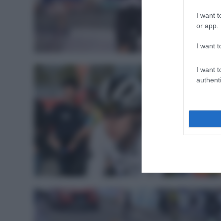
I want t
or app.
Sintesi Gar
I want t
I want t
authenti
Donn