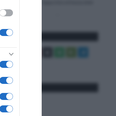
VIDEO: Highlights Tappa 4 Giro di Polonia 2026
Pagina
Prossima
precedente
Pagina
Seguici qui
Facebook
X
You
Apple
Spotify
Google
Telegram
Tube
Play
RSS
#SpazioTalk