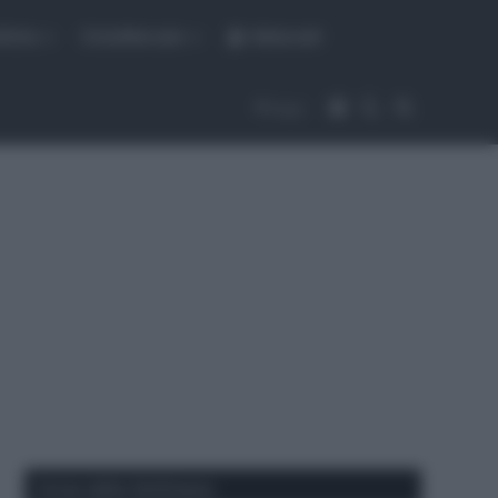
fiche
CicloMercato
Abbonati
Accedi
Cambia aspet
Cerca
Segui
Corse della Settimana