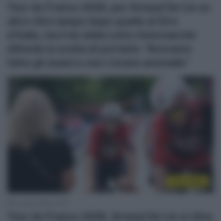
Tour de France 2026, per Arnaud De Lie un
altro ritiro lampo dopo quello al Giro
d’Italia, ma il ds della Lotto-Intermarché
difende la scelta di portarlo: “Avevamo
fatto gli esami e non c’erano anomalie”
Tour 2026
6 Luglio 2026, 18:07
Tour de France 2026, Arnaud De Lie si ritira