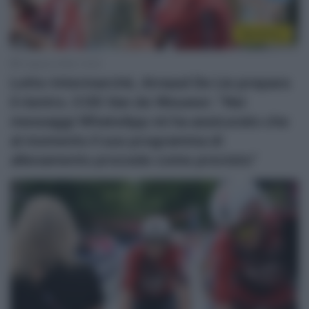
WorldTour
5 Agosto 2026, 12:03
Lotto-Intermarché, Arnaud De Lie prepara
il rientro. Il DS Van de Wouwer: “Nei
messaggi WhatsApp mi ha assicurato che
al momento il suo programma di
allenamento procede come previsto”