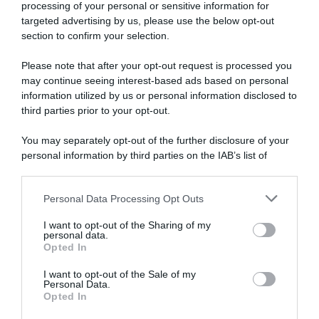
processing of your personal or sensitive information for
targeted advertising by us, please use the below opt-out
section to confirm your selection.
WorldTour
Please note that after your opt-out request is processed you
may continue seeing interest-based ads based on personal
5 Giugno 2026, 11:01
information utilized by us or personal information disclosed to
Lotto-Intermarché, Arnaud De Lie ritrova il
third parties prior to your opt-out.
sorriso dopo il capolavoro al Vallonia: “Ma
You may separately opt-out of the further disclosure of your
le critiche non mi colpiscono più – È un
personal information by third parties on the IAB’s list of
mondo in cui tanti parlano e pochi
downstream participants.
capiscono”
Personal Data Processing Opt Outs
This information may also be disclosed by us to third parties
on the IAB’s List of Downstream Participants that may further
I want to opt-out of the Sharing of my
disclose it to other third parties.
personal data.
Opted In
Please note that this website/app uses one or more Google
services and may gather and store information including but
I want to opt-out of the Sale of my
Personal Data.
not limited to your visit or usage behaviour. You may click to
Opted In
grant or deny consent to Google and its third-party tags to
use your data for below specified purposes in below Google