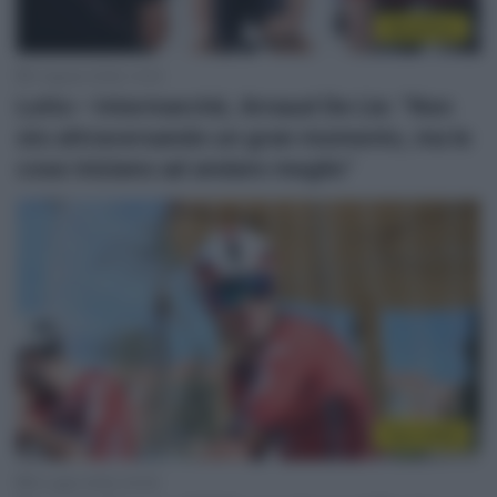
WorldTour
3 Agosto 2026, 12:24
Lotto – Intermarché, Arnaud De Lie: “Non
sto attraversando un gran momento, ma le
cose iniziano ad andare meglio”
Tour 2026
6 Luglio 2026, 20:06