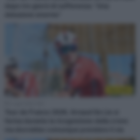
dopo tre giorni di sofferenza: “Una
delusione enorme”
Tour 2026
4 Luglio 2026, 16:55
Tour de France 2026, Arnaud De Lie si
ferma durante la ricognizione della crono
ma dovrebbe comunque prendere il via