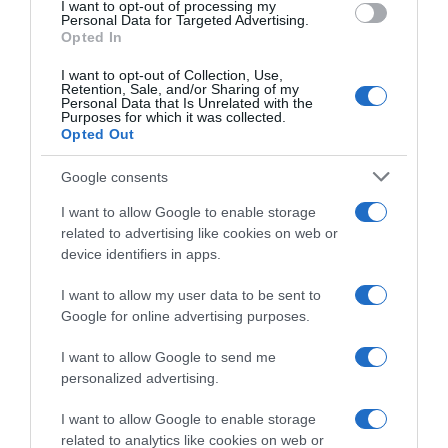
I want to opt-out of processing my
consent section.
Personal Data for Targeted Advertising.
Opted In
Sintesi Gare
I want to opt-out of Collection, Use,
Retention, Sale, and/or Sharing of my
4 Giugno 2026, 17:39
Personal Data that Is Unrelated with the
Purposes for which it was collected.
Giro di Vallonia 2026, capolavoro di Arnaud
Opted Out
De Lie – Beffato sul traguardo Riley
Sheehan, che diventa leader
Google consents
I want to allow Google to enable storage
related to advertising like cookies on web or
device identifiers in apps.
I want to allow my user data to be sent to
Google for online advertising purposes.
I want to allow Google to send me
personalized advertising.
Continental
I want to allow Google to enable storage
related to analytics like cookies on web or