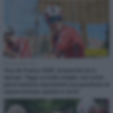
Tour 2026
3 Luglio 2026, 15:40
Tour de France 2026, Arnaud De Lie in
ripresa: “Oggi va molto meglio, ma i primi
giorni saranno soprattutto una questione di
sopravvivenza, questo è certo”