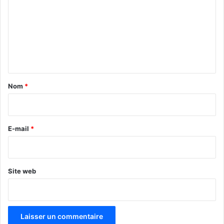
m
m
e
n
t
a
Nom
*
i
r
e
E-mail
*
*
Site web