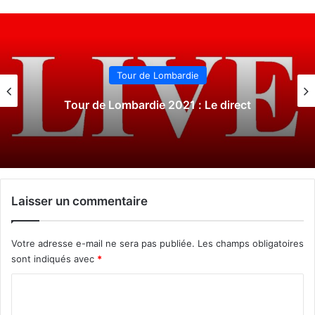
Tour de Lombardie
Tour de Lombardie 2021 : Le direct
Laisser un commentaire
Votre adresse e-mail ne sera pas publiée.
Les champs obligatoires
sont indiqués avec
*
C
o