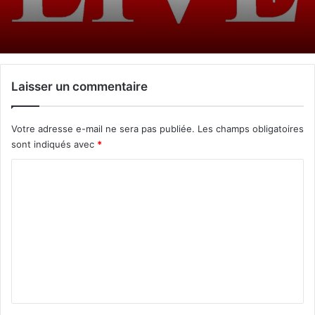
Laisser un commentaire
Votre adresse e-mail ne sera pas publiée.
Les champs obligatoires
sont indiqués avec
*
C
o
m
m
e
n
t