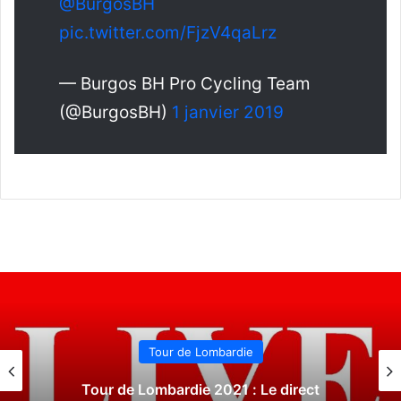
@BurgosBH
pic.twitter.com/FjzV4qaLrz
— Burgos BH Pro Cycling Team
(@BurgosBH)
1 janvier 2019
Tour de Lombardie
Tour de Lombardie 2021 : Le direct