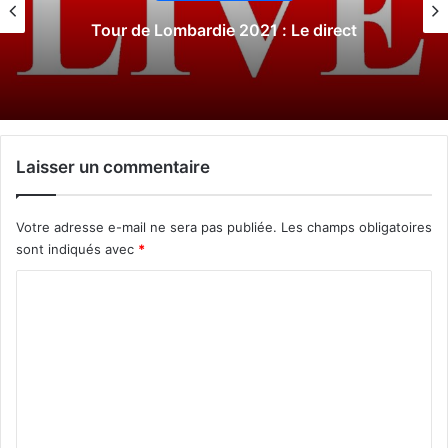
Tour de Lombardie 2021 : Le direct
Laisser un commentaire
Votre adresse e-mail ne sera pas publiée.
Les champs obligatoires
sont indiqués avec
*
C
o
m
m
e
n