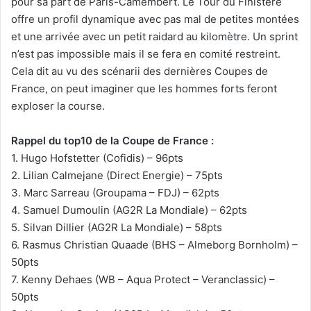
pour sa part de Paris-Camembert. Le Tour du Finistère
offre un profil dynamique avec pas mal de petites montées
et une arrivée avec un petit raidard au kilomètre. Un sprint
n’est pas impossible mais il se fera en comité restreint.
Cela dit au vu des scénarii des dernières Coupes de
France, on peut imaginer que les hommes forts feront
exploser la course.
Rappel du top10 de la Coupe de France :
1. Hugo Hofstetter (Cofidis) – 96pts
2. Lilian Calmejane (Direct Energie) – 75pts
3. Marc Sarreau (Groupama – FDJ) – 62pts
4. Samuel Dumoulin (AG2R La Mondiale) – 62pts
5. Silvan Dillier (AG2R La Mondiale) – 58pts
6. Rasmus Christian Quaade (BHS – Almeborg Bornholm) –
50pts
7. Kenny Dehaes (WB – Aqua Protect – Veranclassic) –
50pts