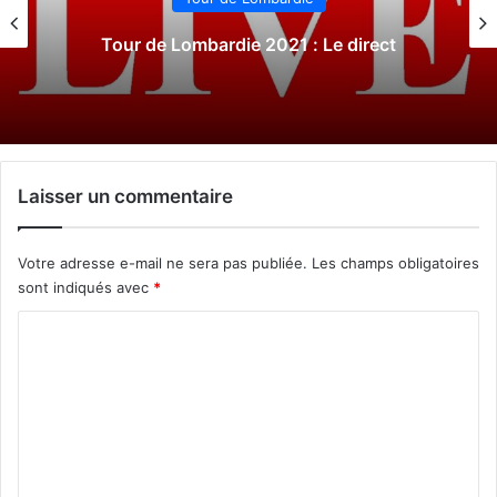
Tour du Piémont 2021 : Le direct
Laisser un commentaire
Votre adresse e-mail ne sera pas publiée.
Les champs obligatoires
sont indiqués avec
*
C
o
m
m
e
n