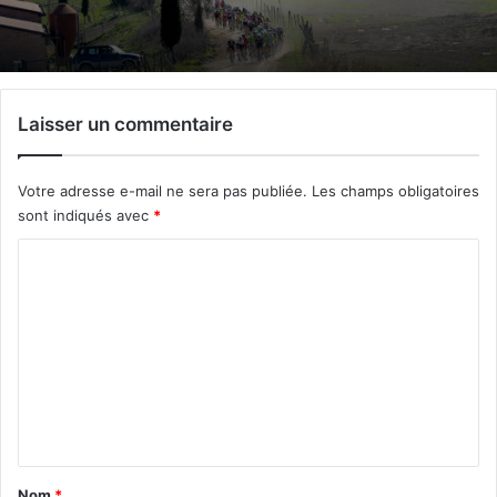
Laisser un commentaire
Votre adresse e-mail ne sera pas publiée.
Les champs obligatoires
sont indiqués avec
*
C
o
m
m
e
n
t
a
Nom
*