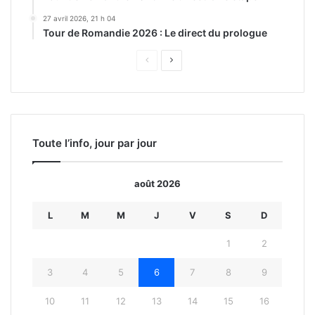
27 avril 2026, 21 h 04
Tour de Romandie 2026 : Le direct du prologue
Page
Page
précédente
suivante
Toute l’info, jour par jour
août 2026
L
M
M
J
V
S
D
1
2
3
4
5
6
7
8
9
10
11
12
13
14
15
16