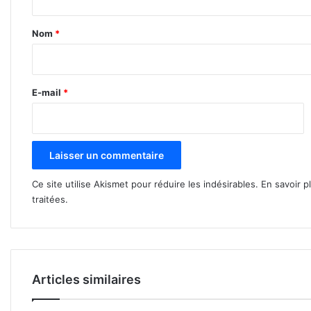
t
a
Nom
*
i
r
e
E-mail
*
*
Ce site utilise Akismet pour réduire les indésirables.
En savoir p
traitées
.
Articles similaires