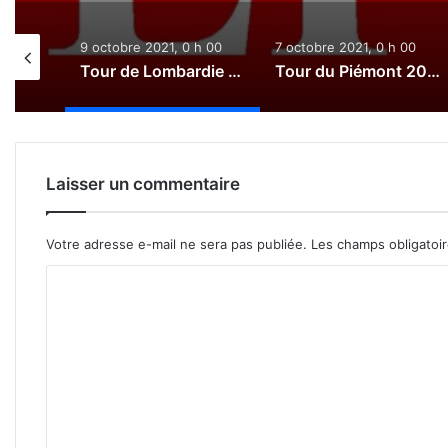
0 h 00
9 octobre 2021, 0 h 00
7 octobre 2021, 0 h 00
Paris-Tours 2021 : Le direct
Tour de Lombardie 2021 : Le direct
Tour du Piémont 2021 : Le direct
Laisser un commentaire
Votre adresse e-mail ne sera pas publiée.
Les champs obligatoi
C
o
m
m
e
n