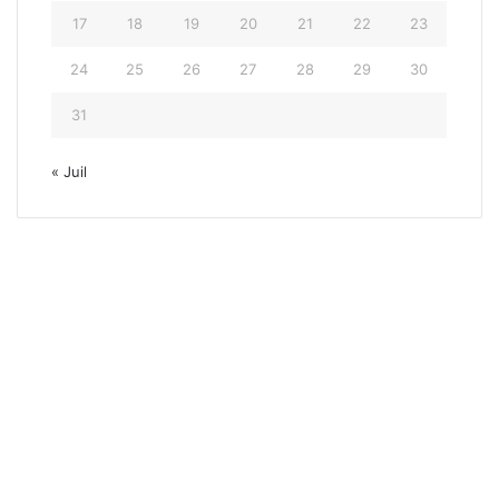
17
18
19
20
21
22
23
24
25
26
27
28
29
30
31
« Juil
Tour du P
7 octobre 20
Tour du Piémont 