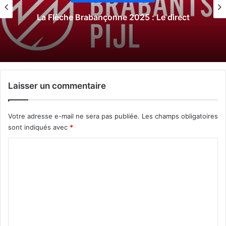
La Flèche Brabançonne 2025 : Le direct
Laisser un commentaire
Votre adresse e-mail ne sera pas publiée.
Les champs obligatoires
sont indiqués avec
*
C
o
m
m
e
n