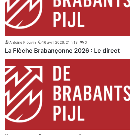
Antoine Plouvin
16 avril 2026, 21 h 13
0
La Flèche Brabançonne 2026 : Le direct